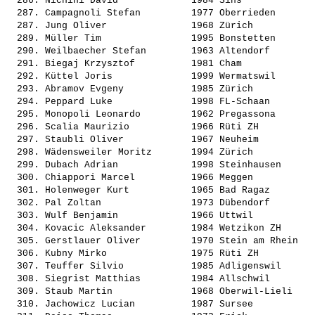
  286. 
Nichini David            
 1984 Sins             
  287. 
Campagnoli Stefan        
 1977 Oberrieden       
  287. 
Jung Oliver              
 1968 Zürich           
  289. 
Müller Tim               
 1995 Bonstetten       
  290. 
Weilbaecher Stefan       
 1963 Altendorf        
  291. 
Biegaj Krzysztof         
 1981 Cham             
  292. 
Küttel Joris             
 1999 Wermatswil       
  293. 
Abramov Evgeny           
 1985 Zürich           
  294. 
Peppard Luke             
 1998 FL-Schaan        
  295. 
Monopoli Leonardo        
 1962 Pregassona       
  296. 
Scalia Maurizio          
 1966 Rüti ZH          
  297. 
Staubli Oliver           
 1967 Neuheim          
  298. 
Wädensweiler Moritz      
 1994 Zürich           
  299. 
Dubach Adrian            
 1998 Steinhausen      
  300. 
Chiappori Marcel         
 1966 Meggen           
  301. 
Holenweger Kurt          
 1965 Bad Ragaz        
  302. 
Pal Zoltan               
 1973 Dübendorf        
  303. 
Wulf Benjamin            
 1966 Uttwil           
  304. 
Kovacic Aleksander       
 1984 Wetzikon ZH      
  305. 
Gerstlauer Oliver        
 1970 Stein am Rhein   
  306. 
Kubny Mirko              
 1975 Rüti ZH          
  307. 
Teuffer Silvio           
 1985 Adligenswil      
  308. 
Siegrist Matthias        
 1984 Allschwil        
  309. 
Staub Martin             
 1968 Oberwil-Lieli    
  310. 
Jachowicz Lucian         
 1987 Sursee           