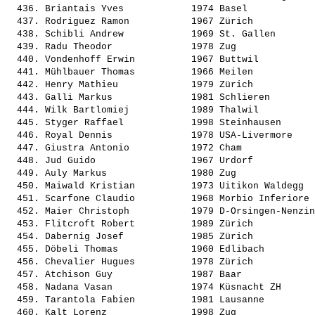
  436. 
Briantais Yves           
 1974 Basel            
  437. 
Rodriguez Ramon          
 1967 Zürich           
  438. 
Schibli Andrew           
 1969 St. Gallen       
  439. 
Radu Theodor             
 1978 Zug              
  440. 
Vondenhoff Erwin         
 1967 Buttwil          
  441. 
Mühlbauer Thomas         
 1966 Meilen           
  442. 
Henry Mathieu            
 1979 Zürich           
  443. 
Galli Markus             
 1981 Schlieren        
  444. 
Wilk Bartlomiej          
 1989 Thalwil          
  445. 
Styger Raffael           
 1998 Steinhausen      
  446. 
Royal Dennis             
 1978 USA-Livermore    
  447. 
Giustra Antonio          
 1972 Cham             
  448. 
Jud Guido                
 1967 Urdorf           
  449. 
Auly Markus              
 1980 Zug              
  450. 
Maiwald Kristian         
 1973 Uitikon Waldegg  
  451. 
Scarfone Claudio         
 1968 Morbio Inferiore 
  452. 
Maier Christoph          
 1979 D-Orsingen-Nenzin
  453. 
Flitcroft Robert         
 1989 Zürich           
  454. 
Dabernig Josef           
 1985 Zürich           
  455. 
Döbeli Thomas            
 1960 Edlibach         
  456. 
Chevalier Hugues         
 1978 Zürich           
  457. 
Atchison Guy             
 1987 Baar             
  458. 
Nadana Vasan             
 1974 Küsnacht ZH      
  459. 
Tarantola Fabien         
 1981 Lausanne         
  460. 
Kalt Lorenz              
 1998 Zug              