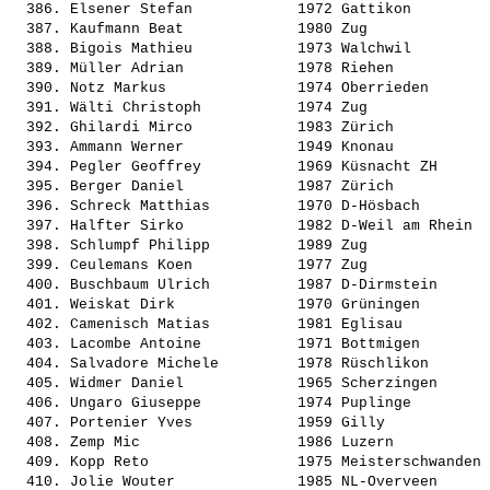
  386. 
Elsener Stefan           
 1972 Gattikon         
  387. 
Kaufmann Beat            
 1980 Zug              
  388. 
Bigois Mathieu           
 1973 Walchwil         
  389. 
Müller Adrian            
 1978 Riehen           
  390. 
Notz Markus              
 1974 Oberrieden       
  391. 
Wälti Christoph          
 1974 Zug              
  392. 
Ghilardi Mirco           
 1983 Zürich           
  393. 
Ammann Werner            
 1949 Knonau           
  394. 
Pegler Geoffrey          
 1969 Küsnacht ZH      
  395. 
Berger Daniel            
 1987 Zürich           
  396. 
Schreck Matthias         
 1970 D-Hösbach        
  397. 
Halfter Sirko            
 1982 D-Weil am Rhein  
  398. 
Schlumpf Philipp         
 1989 Zug              
  399. 
Ceulemans Koen           
 1977 Zug              
  400. 
Buschbaum Ulrich         
 1987 D-Dirmstein      
  401. 
Weiskat Dirk             
 1970 Grüningen        
  402. 
Camenisch Matias         
 1981 Eglisau          
  403. 
Lacombe Antoine          
 1971 Bottmigen        
  404. 
Salvadore Michele        
 1978 Rüschlikon       
  405. 
Widmer Daniel            
 1965 Scherzingen      
  406. 
Ungaro Giuseppe          
 1974 Puplinge         
  407. 
Portenier Yves           
 1959 Gilly            
  408. 
Zemp Mic                 
 1986 Luzern           
  409. 
Kopp Reto                
 1975 Meisterschwanden 
  410. 
Jolie Wouter             
 1985 NL-Overveen      