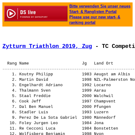
Bitte verwenden Sie unser neues
Start- & Ranglisten Portal
Please use our new start- &
ranking portal
Zytturm Triathlon 2019, Zug
 - TC Competi
    1. 
Koutny Philipp           
 1983 Aeugst am Albis  
    2. 
Martin David             
 1998 NZL-Palmerston No
    3. 
Engelhardt Adriano       
 1992 Locarno          
    4. 
Thalmann Sven            
 1999 Aarau            
    5. 
Staal Freddie            
 2000 Walchwil         
    6. 
Cook Jeff                
 1997 Champvent        
    7. 
Dal Ben Manuel           
 2000 Pfungen          
    8. 
Stadler Luis             
 1993 Luzern           
    9. 
Perez De La Sota Gabriel 
 1980 Männedorf        
   10. 
Foley Jurgen Leo         
 1984 Jona             
   11. 
Re Cecconi Luca          
 1984 Bonstetten       
   12. 
Wolfisberg Benjamin      
 1998 Nyon             