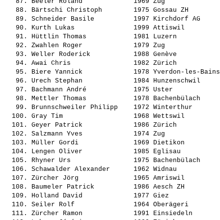
   87. 
Beeler Roland            
 1969 Zug              
   88. 
Bärtschi Christoph       
 1975 Gossau ZH        
   89. 
Schneider Basile         
 1997 Kirchdorf AG     
   90. 
Kurth Lukas              
 1999 Attiswil         
   91. 
Hüttlin Thomas           
 1981 Luzern           
   92. 
Zwahlen Roger            
 1979 Zug              
   93. 
Weller Roderick          
 1988 Genève           
   94. 
Awai Chris               
 1982 Zürich           
   95. 
Biere Yannick            
 1978 Yverdon-les-Bains
   96. 
Urech Stephan            
 1984 Hunzenschwil     
   97. 
Bachmann André           
 1975 Uster            
   98. 
Mettler Thomas           
 1978 Bachenbülach     
   99. 
Brunnschweiler Philipp   
 1972 Winterthur       
  100. 
Gray Tim                 
 1968 Wettswil         
  101. 
Geyer Patrick            
 1986 Zürich           
  102. 
Salzmann Yves            
 1974 Zug              
  103. 
Müller Gordi             
 1969 Dietikon         
  104. 
Lengen Oliver            
 1985 Eglisau          
  105. 
Rhyner Urs               
 1975 Bachenbülach     
  106. 
Schawalder Alexander     
 1962 Widnau           
  107. 
Zürcher Jörg             
 1965 Amriswil         
  108. 
Baumeler Patrick         
 1986 Aesch ZH         
  109. 
Holland David            
 1977 Giez             
  110. 
Seiler Rolf              
 1964 Oberägeri        
  111. 
Zürcher Ramon            
 1991 Einsiedeln       