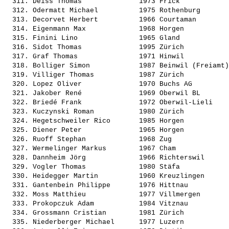
  311. 
Deiss Thomas             
 1973 Frick            
  312. 
Odermatt Michael         
 1975 Rothenburg       
  313. 
Decorvet Herbert         
 1966 Courtaman        
  314. 
Eigenmann Max            
 1968 Horgen           
  315. 
Finini Lino              
 1965 Gland            
  316. 
Sidot Thomas             
 1995 Zürich           
  317. 
Graf Thomas              
 1971 Hinwil           
  318. 
Bolliger Simon           
 1987 Beinwil (Freiamt)
  319. 
Villiger Thomas          
 1987 Zürich           
  320. 
Lopez Oliver             
 1970 Buchs AG         
  321. 
Jakober René             
 1969 Oberwil BL       
  322. 
Briedé Frank             
 1972 Oberwil-Lieli    
  323. 
Kuczynski Roman          
 1980 Zürich           
  324. 
Hegetschweiler Rico      
 1985 Horgen           
  325. 
Diener Peter             
 1965 Horgen           
  326. 
Ruoff Stephan            
 1968 Zug              
  327. 
Wermelinger Markus       
 1967 Cham             
  328. 
Dannheim Jörg            
 1966 Richterswil      
  329. 
Vogler Thomas            
 1980 Stäfa            
  330. 
Heidegger Martin         
 1960 Kreuzlingen      
  331. 
Gantenbein Philippe      
 1976 Hittnau          
  332. 
Moss Matthieu            
 1977 Villmergen       
  333. 
Prokopczuk Adam          
 1984 Vitznau          
  334. 
Grossmann Cristian       
 1981 Zürich           
  335. 
Niederberger Michael     
 1977 Luzern           