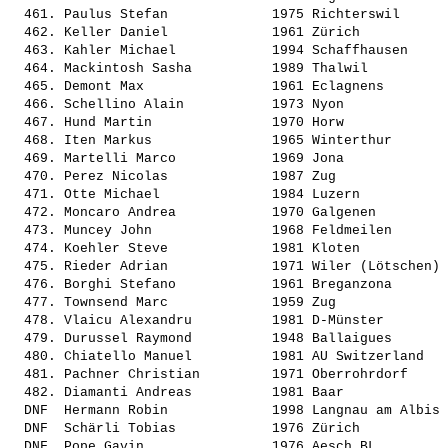
  461. 
Paulus Stefan            
 1975 Richterswil      
  462. 
Keller Daniel            
 1961 Zürich           
  463. 
Kahler Michael           
 1994 Schaffhausen     
  464. 
Mackintosh Sasha         
 1989 Thalwil          
  465. 
Demont Max               
 1961 Eclagnens        
  466. 
Schellino Alain          
 1973 Nyon             
  467. 
Hund Martin              
 1970 Horw             
  468. 
Iten Markus              
 1965 Winterthur       
  469. 
Martelli Marco           
 1969 Jona             
  470. 
Perez Nicolas            
 1987 Zug              
  471. 
Otte Michael             
 1984 Luzern           
  472. 
Moncaro Andrea           
 1970 Galgenen         
  473. 
Muncey John              
 1968 Feldmeilen       
  474. 
Koehler Steve            
 1981 Kloten           
  475. 
Rieder Adrian            
 1971 Wiler (Lötschen) 
  476. 
Borghi Stefano           
 1961 Breganzona       
  477. 
Townsend Marc            
 1959 Zug              
  478. 
Vlaicu Alexandru         
 1981 D-Münster        
  479. 
Durussel Raymond         
 1948 Ballaigues       
  480. 
Chiatello Manuel         
 1981 AU Switzerland   
  481. 
Pachner Christian        
 1971 Oberrohrdorf     
  482. 
Diamanti Andreas         
 1981 Baar             
  DNF  
Hermann Robin            
 1998 Langnau am Albis 
  DNF  
Schärli Tobias           
 1976 Zürich           
  DNF  
Pope Gavin               
 1976 Aesch BL         