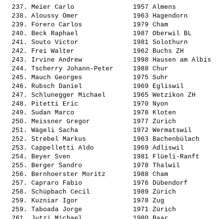
  237. 
Meier Carlo              
 1957 Almens           
  238. 
Aloussy Omer             
 1963 Hagendorn        
  239. 
Forero Carlos            
 1979 Cham             
  240. 
Beck Raphael             
 1987 Oberwil BL       
  241. 
Souto Victor             
 1981 Solothurn        
  242. 
Frei Walter              
 1962 Buchs ZH         
  243. 
Irvine Andrew            
 1998 Hausen am Albis  
  244. 
Tscherry Johann-Peter    
 1988 Chur             
  245. 
Mauch Georges            
 1975 Suhr             
  246. 
Rubsch Daniel            
 1969 Egliswil         
  247. 
Schlunegger Michael      
 1965 Wetzikon ZH      
  248. 
Pitetti Eric             
 1970 Nyon             
  249. 
Sudan Marco              
 1978 Kloten           
  250. 
Meissner Gregor          
 1977 Zürich           
  251. 
Wägeli Sacha             
 1972 Wermatswil       
  252. 
Strebel Markus           
 1963 Bachenbülach     
  253. 
Cappelletti Aldo         
 1969 Adliswil         
  254. 
Beyer Sven               
 1981 Flüeli-Ranft     
  255. 
Berger Sandro            
 1978 Thalwil          
  256. 
Bernhoerster Moritz      
 1988 Cham             
  257. 
Capraro Fabio            
 1976 Dübendorf        
  258. 
Schüpbach Cecil          
 1989 Zürich           
  259. 
Kuzniar Igor             
 1978 Zug              
  259. 
Taboada Jorge            
 1971 Zürich           
  261. 
Jutzi Michael            
 1980 Baar             