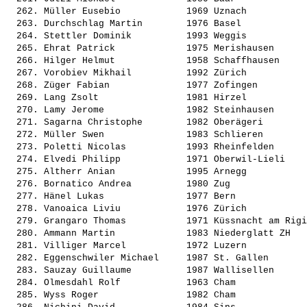
  262. 
Müller Eusebio           
 1969 Uznach           
  263. 
Durchschlag Martin       
 1976 Basel            
  264. 
Stettler Dominik         
 1993 Weggis           
  265. 
Ehrat Patrick            
 1975 Merishausen      
  266. 
Hilger Helmut            
 1958 Schaffhausen     
  267. 
Vorobiev Mikhail         
 1992 Zürich           
  268. 
Züger Fabian             
 1977 Zofingen         
  269. 
Lang Zsolt               
 1981 Hirzel           
  270. 
Lamy Jerome              
 1982 Steinhausen      
  271. 
Sagarna Christophe       
 1982 Oberägeri        
  272. 
Müller Swen              
 1983 Schlieren        
  273. 
Poletti Nicolas          
 1993 Rheinfelden      
  274. 
Elvedi Philipp           
 1971 Oberwil-Lieli    
  275. 
Altherr Anian            
 1995 Arnegg           
  276. 
Bornatico Andrea         
 1980 Zug              
  277. 
Hänel Lukas              
 1977 Bern             
  278. 
Vanoaica Liviu           
 1976 Zürich           
  279. 
Grangaro Thomas          
 1971 Küssnacht am Rigi
  280. 
Ammann Martin            
 1983 Niederglatt ZH   
  281. 
Villiger Marcel          
 1972 Luzern           
  282. 
Eggenschwiler Michael    
 1987 St. Gallen       
  283. 
Sauzay Guillaume         
 1987 Wallisellen      
  284. 
Olmesdahl Rolf           
 1963 Cham             
  285. 
Wyss Roger               
 1982 Cham             