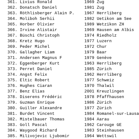
  361. 
Livius Ronald            
 1969 Zug              
  362. 
Donatsch Daniel          
 1981 Zug              
  363. 
Röthlisberger Alain P.   
 1967 Herrliberg       
  364. 
Moliboh Serhii           
 1982 Uetikon am See   
  365. 
Horber Olivier           
 1989 Wetzikon ZH      
  366. 
Irvine Alistair          
 1969 Hausen am Albis  
  367. 
Büschi Christoph         
 1974 Riedholz         
  368. 
Kretz Hugo               
 1977 Luzern           
  369. 
Peder Michel             
 1972 Chur             
  370. 
Gallagher Liam           
 1979 Baar             
  371. 
Andersen Magnus F        
 1979 Genève           
  372. 
Eggenberger Kurt         
 1963 Herrliberg       
  373. 
Perret Daniel            
 1985 Zürich           
  374. 
Angst Felix              
 1962 Herrliberg       
  375. 
Eltic Robert             
 1977 Schweiz          
  376. 
Hughes Ciaran            
 1970 Thalwil          
  377. 
Benz Elias               
 2001 Kreuzlingen      
  378. 
Diserens Frédéric        
 1978 Pfaffhausen      
  379. 
Guzman Enrique           
 1986 Zürich           
  380. 
Guiller Alexandre        
 1977 Zürich           
  381. 
Burdet Vincent           
 1984 Romanel-sur-Lausa
  382. 
Mistelbauer Thomas       
 1984 Aarau            
  383. 
Goll Pascal              
 1962 Carouge GE       
  384. 
Waygood Richard          
 1983 Steinhausen      
  385. 
Milivojevic Ljubomir     
 1964 Wettswil         