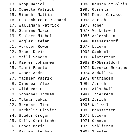
   13. 
Rapp Daniel              
 1988 Hausen am Albis  
   14. 
Cometta Patrick          
 1996 Gurmels          
   15. 
Bianchi Mattia           
 1984 Monte Carasso    
   16. 
Lustenberger Richard     
 1998 Zürich           
   17. 
Wallimann Patrick        
 1973 Jonen            
   18. 
Guarino Marco            
 1978 Volketswil       
   19. 
Stalder Michel           
 1985 Arlersheim       
   20. 
Vogler Stefan            
 1980 Bassersdorf      
   21. 
Vorster Rowan            
 1977 Luzern           
   22. 
Brann Kevin              
 1993 Sachseln         
   23. 
Meili Sandro             
 1992 Winterthur       
   24. 
Kiefer Johannes          
 1982 D-Oberstdorf     
   25. 
Mauri Fausto             
 1974 Davesco-Soragno  
   26. 
Weber André              
 1974 Andwil SG        
   27. 
Mächler Patrik           
 1972 Oftringen        
   28. 
Ciherean Alex            
 1986 Zürich           
   29. 
Wild Robin               
 1992 Allschwil        
   30. 
Schacher Thomas          
 1987 Thierrens        
   31. 
Molnar Lukas             
 2001 Zürich           
   32. 
Bernhard Timo            
 1996 Wolfwil          
   33. 
Herbelin Olivier         
 1985 Bonstetten       
   34. 
Studer Gregor            
 1979 Luzern           
   35. 
Kolly Christophe         
 1971 Genève           
   36. 
Lopes Mario              
 1973 Schlieren        
   37. 
Karlen Stephan           
 1963 Staufen          