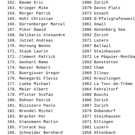
  162. 
Baume Eric               
 1980 Zürich           
  163. 
Krieger Mike             
 1979 Davos Platz      
  164. 
Morger Patrik            
 1973 Uznach           
  165. 
Hohl Christian           
 1989 D-Pfalzgrafenweil
  166. 
Dürrenberger Marcel      
 1961 Anwil            
  167. 
Pikor Dawid              
 1986 Hünenberg See    
  168. 
Delikaris Alexandre      
 1992 Zürich           
  169. 
Jutzet Andreas           
 1971 Luzern           
  170. 
Hornung Benno            
 1987 Ballwil          
  171. 
Staub Laurin             
 1997 Steinhausen      
  172. 
Clément Patrick          
 1972 Le Pâquier-Montba
  173. 
Genhart Remo             
 1993 Bonstetten       
  174. 
Nanzer Robert            
 1983 Cham             
  175. 
Buergisser Gregor        
 1969 Illnau           
  176. 
Menegardi Flavio         
 1962 Kreuzlingen      
  177. 
Lueke Michael            
 1962 La Tour-de-Trême 
  178. 
Meier Albert             
 1964 Fehraltorf       
  179. 
Pfister Stefan           
 1980 Buochs           
  180. 
Rohner Patrik            
 1986 Zürich           
  181. 
Bizzozero Paolo          
 1987 Zürich           
  182. 
Brendel Michel           
 1979 Dübendorf        
  183. 
Bracher Per              
 1977 Steinhausen      
  184. 
Glanzmann Martin         
 1971 Ettingen         
  185. 
Florack Guy              
 1981 Luzern           
  186. 
Schneider Bernhard       
 1958 Ottenbach        