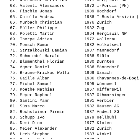
   62. 
Rüfenacht Christian      
 1973 Hergiswil NW     
   63. 
Valenti Alessandro       
 1972 I-Porcia (PN)    
   64. 
Fischle Jonas            
 1989 Hochdorf         
   65. 
Chiolle Andrea           
 1988 I-Busto Arsizio (
   66. 
Murbach Christian        
 1976 Zürich           
   67. 
Müller Philippe          
 1982 Zug              
   68. 
Poletti Martin           
 1964 Hergiswil NW     
   69. 
Thorpe Adrian            
 1972 Wollerau         
   70. 
Monsch Roman             
 1982 Volketswil       
   71. 
Strzalkowski Damian      
 1987 Männedorf        
   72. 
Schmiedel Harald         
 1968 Stäfa            
   73. 
Blumenthal Florian       
 1980 Dürnten          
   74. 
Agner Daniel             
 1986 Männedorf        
   75. 
Braune-Krickau Wolfi     
 1969 Uznach           
   76. 
Gaille Alban             
 1986 Chavannes-de-Bogi
   77. 
Michel Samuel            
 1995 Wünnewil         
   78. 
Koethe Mathias           
 1967 Rifferswil       
   79. 
Meyer Raphael            
 1987 Othmarsingen     
   80. 
Santini Yann             
 1991 Verbier          
   81. 
Süss Marco               
 1982 Hausen AG        
   82. 
Rechsteiner Pirmin       
 1987 Andwil SG        
   83. 
Schupp Ivo               
 1979 Hellbühl         
   84. 
Demi Dino                
 1977 Kloten           
   85. 
Meier Alexander          
 1982 Zürich           
   86. 
Leeb Stephan             
 1983 Winkel           