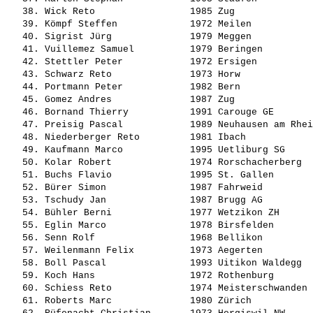
   38. 
Wick Reto                
 1985 Zug              
   39. 
Kömpf Steffen            
 1972 Meilen           
   40. 
Sigrist Jürg             
 1979 Meggen           
   41. 
Vuillemez Samuel         
 1979 Beringen         
   42. 
Stettler Peter           
 1972 Ersigen          
   43. 
Schwarz Reto             
 1973 Horw             
   44. 
Portmann Peter           
 1982 Bern             
   45. 
Gomez Andres             
 1987 Zug              
   46. 
Bornand Thierry          
 1991 Carouge GE       
   47. 
Preisig Pascal           
 1989 Neuhausen am Rhei
   48. 
Niederberger Reto        
 1981 Ibach            
   49. 
Kaufmann Marco           
 1995 Uetliburg SG     
   50. 
Kolar Robert             
 1974 Rorschacherberg  
   51. 
Buchs Flavio             
 1995 St. Gallen       
   52. 
Bürer Simon              
 1987 Fahrweid         
   53. 
Tschudy Jan              
 1987 Brugg AG         
   54. 
Bühler Berni             
 1977 Wetzikon ZH      
   55. 
Eglin Marco              
 1978 Birsfelden       
   56. 
Senn Rolf                
 1968 Bellikon         
   57. 
Weilenmann Felix         
 1973 Aegerten         
   58. 
Boll Pascal              
 1993 Uitikon Waldegg  
   59. 
Koch Hans                
 1972 Rothenburg       
   60. 
Schiess Reto             
 1974 Meisterschwanden 
   61. 
Roberts Marc             
 1980 Zürich           