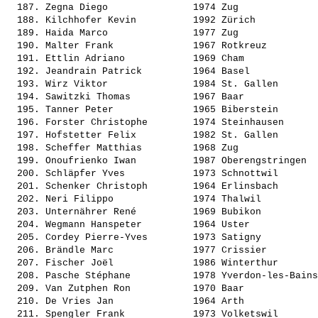
  187. 
Zegna Diego              
 1974 Zug              
  188. 
Kilchhofer Kevin         
 1992 Zürich           
  189. 
Haida Marco              
 1977 Zug              
  190. 
Malter Frank             
 1967 Rotkreuz         
  191. 
Ettlin Adriano           
 1969 Cham             
  192. 
Jeandrain Patrick        
 1964 Basel            
  193. 
Wirz Viktor              
 1984 St. Gallen       
  194. 
Sawitzki Thomas          
 1967 Baar             
  195. 
Tanner Peter             
 1965 Biberstein       
  196. 
Forster Christophe       
 1974 Steinhausen      
  197. 
Hofstetter Felix         
 1982 St. Gallen       
  198. 
Scheffer Matthias        
 1968 Zug              
  199. 
Onoufrienko Iwan         
 1987 Oberengstringen  
  200. 
Schläpfer Yves           
 1973 Schnottwil       
  201. 
Schenker Christoph       
 1964 Erlinsbach       
  202. 
Neri Filippo             
 1974 Thalwil          
  203. 
Unternährer René         
 1969 Bubikon          
  204. 
Wegmann Hanspeter        
 1964 Uster            
  205. 
Cordey Pierre-Yves       
 1973 Satigny          
  206. 
Brändle Marc             
 1977 Crissier         
  207. 
Fischer Joël             
 1986 Winterthur       
  208. 
Pasche Stéphane          
 1978 Yverdon-les-Bains
  209. 
Van Zutphen Ron          
 1970 Baar             
  210. 
De Vries Jan             
 1964 Arth             
  211. 
Spengler Frank           
 1973 Volketswil       