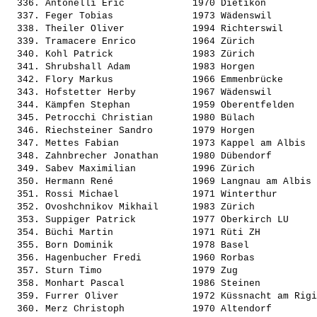
  336. 
Antonelli Eric           
 1970 Dietikon         
  337. 
Feger Tobias             
 1973 Wädenswil        
  338. 
Theiler Oliver           
 1994 Richterswil      
  339. 
Tramacere Enrico         
 1964 Zürich           
  340. 
Kohl Patrick             
 1983 Zürich           
  341. 
Shrubshall Adam          
 1983 Horgen           
  342. 
Flory Markus             
 1966 Emmenbrücke      
  343. 
Hofstetter Herby         
 1967 Wädenswil        
  344. 
Kämpfen Stephan          
 1959 Oberentfelden    
  345. 
Petrocchi Christian      
 1980 Bülach           
  346. 
Riechsteiner Sandro      
 1979 Horgen           
  347. 
Mettes Fabian            
 1973 Kappel am Albis  
  348. 
Zahnbrecher Jonathan     
 1980 Dübendorf        
  349. 
Sabev Maximilian         
 1996 Zürich           
  350. 
Hermann René             
 1969 Langnau am Albis 
  351. 
Rossi Michael            
 1971 Winterthur       
  352. 
Ovoshchnikov Mikhail     
 1983 Zürich           
  353. 
Suppiger Patrick         
 1977 Oberkirch LU     
  354. 
Büchi Martin             
 1971 Rüti ZH          
  355. 
Born Dominik             
 1978 Basel            
  356. 
Hagenbucher Fredi        
 1960 Rorbas           
  357. 
Sturn Timo               
 1979 Zug              
  358. 
Monhart Pascal           
 1986 Steinen          
  359. 
Furrer Oliver            
 1972 Küssnacht am Rigi
  360. 
Merz Christoph           
 1970 Altendorf        