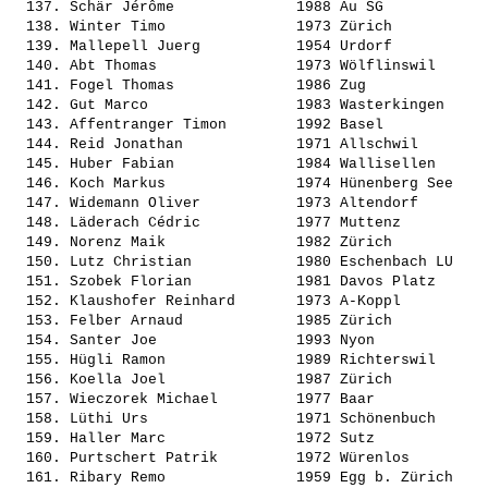
  137. 
Schär Jérôme             
 1988 Au SG            
  138. 
Winter Timo              
 1973 Zürich           
  139. 
Mallepell Juerg          
 1954 Urdorf           
  140. 
Abt Thomas               
 1973 Wölflinswil      
  141. 
Fogel Thomas             
 1986 Zug              
  142. 
Gut Marco                
 1983 Wasterkingen     
  143. 
Affentranger Timon       
 1992 Basel            
  144. 
Reid Jonathan            
 1971 Allschwil        
  145. 
Huber Fabian             
 1984 Wallisellen      
  146. 
Koch Markus              
 1974 Hünenberg See    
  147. 
Widemann Oliver          
 1973 Altendorf        
  148. 
Läderach Cédric          
 1977 Muttenz          
  149. 
Norenz Maik              
 1982 Zürich           
  150. 
Lutz Christian           
 1980 Eschenbach LU    
  151. 
Szobek Florian           
 1981 Davos Platz      
  152. 
Klaushofer Reinhard      
 1973 A-Koppl          
  153. 
Felber Arnaud            
 1985 Zürich           
  154. 
Santer Joe               
 1993 Nyon             
  155. 
Hügli Ramon              
 1989 Richterswil      
  156. 
Koella Joel              
 1987 Zürich           
  157. 
Wieczorek Michael        
 1977 Baar             
  158. 
Lüthi Urs                
 1971 Schönenbuch      
  159. 
Haller Marc              
 1972 Sutz             
  160. 
Purtschert Patrik        
 1972 Würenlos         
  161. 
Ribary Remo              
 1959 Egg b. Zürich    