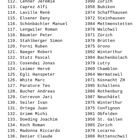
  112. 
Lehner Jérémie           
 1990 Zürich           
  113. 
Caprez Alfi              
 1956 Bubikon          
  114. 
Laville René             
 1974 Schaffhausen     
  115. 
Elsener Dany             
 1972 Steinhausen      
  116. 
Schönbächler Manuel      
 1984 Mettmenstetten   
  117. 
Lengwiler Roman          
 1976 Walchwil         
  118. 
Bäumler Peter            
 1971 Zürich           
  119. 
Stahlberger Simon        
 1976 Brütten          
  120. 
Forni Ruben              
 1975 Grono            
  121. 
Naeger Robert            
 1992 Winterthur       
  122. 
Stutz Pascal             
 1994 Bachenbülach     
  123. 
Cosendai Jonas           
 1979 Lutry            
  124. 
Leimer Hervé             
 1960 Chamblon         
  125. 
Egli Hanspeter           
 1964 Wermatswil       
  126. 
White Marc               
 1971 Küsnacht ZH      
  127. 
Paratore Teo             
 1995 Echallens        
  128. 
Bucher Andreas           
 1986 Rothenburg       
  129. 
Correvon Jari            
 1987 Neuchâtel        
  130. 
Seiler Ivan              
 1975 Winterthur       
  131. 
Ortega Juan              
 1975 Confignon        
  132. 
Grimm Michi              
 1981 Obfelden         
  133. 
Doeding Joachim          
 1956 St. Gallen       
  134. 
Koch Roman               
 1985 Zürich           
  135. 
Madonna Riccardo         
 1978 Locarno          
  136. 
Denier Claude            
 1986 Rottenschwil     