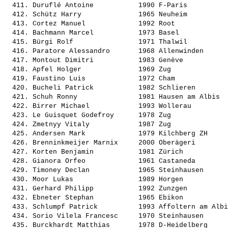
  411. 
Duruflé Antoine          
 1990 F-Paris          
  412. 
Schütz Harry             
 1965 Neuheim          
  413. 
Cortez Manuel            
 1992 Root             
  414. 
Bachmann Marcel          
 1973 Basel            
  415. 
Bürgi Rolf               
 1971 Thalwil          
  416. 
Paratore Alessandro      
 1968 Allenwinden      
  417. 
Montout Dimitri          
 1983 Genève           
  418. 
Apfel Holger             
 1969 Zug              
  419. 
Faustino Luis            
 1972 Cham             
  420. 
Bucheli Patrick          
 1982 Schlieren        
  421. 
Schuh Ronny              
 1981 Hausen am Albis  
  422. 
Birrer Michael           
 1993 Wollerau         
  423. 
Le Guisquet Godefroy     
 1978 Zug              
  424. 
Zmetnyy Vitaly           
 1987 Zug              
  425. 
Andersen Mark            
 1979 Kilchberg ZH     
  426. 
Brenninkmeijer Marnix    
 2000 Oberägeri        
  427. 
Korten Benjamin          
 1981 Zürich           
  428. 
Gianora Orfeo            
 1961 Castaneda        
  429. 
Timoney Declan           
 1965 Steinhausen      
  430. 
Moor Lukas               
 1989 Horgen           
  431. 
Gerhard Philipp          
 1992 Zunzgen          
  432. 
Ebneter Stephan          
 1965 Ebikon           
  433. 
Schlumpf Patrick         
 1993 Affoltern am Albi
  434. 
Sorio Vilela Francesc    
 1970 Steinhausen      
  435. 
Burckhardt Matthias      
 1978 D-Heidelberg     