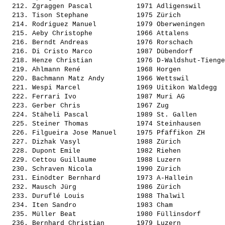
  212. 
Zgraggen Pascal          
 1971 Adligenswil      
  213. 
Tison Stephane           
 1975 Zürich           
  214. 
Rodriguez Manuel         
 1979 Oberweningen     
  215. 
Aeby Christophe          
 1966 Attalens         
  216. 
Berndt Andreas           
 1976 Rorschach        
  216. 
Di Cristo Marco          
 1987 Dübendorf        
  218. 
Henze Christian          
 1976 D-Waldshut-Tienge
  219. 
Ahlmann René             
 1968 Horgen           
  220. 
Bachmann Matz Andy       
 1966 Wettswil         
  221. 
Wespi Marcel             
 1969 Uitikon Waldegg  
  222. 
Ferrari Ivo              
 1987 Muri AG          
  223. 
Gerber Chris             
 1967 Zug              
  224. 
Stäheli Pascal           
 1989 St. Gallen       
  225. 
Steiner Thomas           
 1974 Steinhausen      
  226. 
Filgueira Jose Manuel    
 1975 Pfäffikon ZH     
  227. 
Dizhak Vasyl             
 1988 Zürich           
  228. 
Dupont Emile             
 1982 Riehen           
  229. 
Cettou Guillaume         
 1988 Luzern           
  230. 
Schraven Nicola          
 1990 Zürich           
  231. 
Einödter Bernhard        
 1973 A-Hallein        
  232. 
Mausch Jürg              
 1986 Zürich           
  233. 
Duruflé Louis            
 1988 Thalwil          
  234. 
Iten Sandro              
 1983 Cham             
  235. 
Müller Beat              
 1980 Füllinsdorf      
  236. 
Bernhard Christian       
 1979 Luzern           