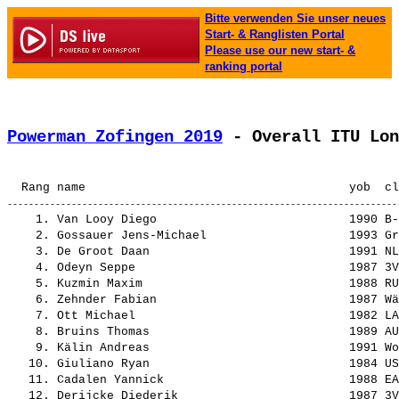
Bitte verwenden Sie unser neues
Start- & Ranglisten Portal
Please use our new start- &
ranking portal
Powerman Zofingen 2019
 - Overall ITU Lon
    1. 
Van Looy Diego                          
 1990 B-
    2. 
Gossauer Jens-Michael                   
 1993 Gr
    3. 
De Groot Daan                           
 1991 NL
    4. 
Odeyn Seppe                             
 1987 3V
    5. 
Kuzmin Maxim                            
 1988 RU
    6. 
Zehnder Fabian                          
 1987 Wä
    7. 
Ott Michael                             
 1982 LA
    8. 
Bruins Thomas                           
 1989 AU
    9. 
Kälin Andreas                           
 1991 Wo
   10. 
Giuliano Ryan                           
 1984 US
   11. 
Cadalen Yannick                         
 1988 EA
   12. 
Derijcke Diederik                       
 1987 3V