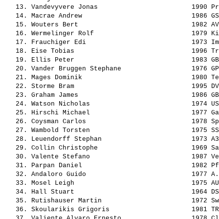
   13. 
Vandevyvere Jonas                       
 1990 Pr
   14. 
Macrae Andrew                           
 1986 GS
   15. 
Wouters Bert                            
 1982 AV
   16. 
Wermelinger Rolf                        
 1979 Ki
   17. 
Frauchiger Edi                          
 1973 Im
   18. 
Eise Tobias                             
 1996 Tr
   19. 
Ellis Peter                             
 1983 GB
   20. 
Vander Bruggen Stephane                 
 1976 GP
   21. 
Mages Dominik                           
 1980 Te
   22. 
Storme Bram                             
 1995 DV
   23. 
Graham James                            
 1986 GB
   24. 
Watson Nicholas                         
 1974 US
   25. 
Hirschi Michael                         
 1977 Ga
   26. 
Coysman Carlos                          
 1978 Sp
   27. 
Wambold Torsten                         
 1975 SS
   28. 
Leuendorff Stephan                      
 1973 A3
   29. 
Collin Christophe                       
 1969 Sa
   30. 
Valente Stefano                         
 1987 Ve
   31. 
Parpan Daniel                           
 1982 Pf
   32. 
Andaloro Guido                          
 1977 A.
   33. 
Mosel Leigh                             
 1975 AU
   34. 
Hall Stuart                             
 1964 DS
   35. 
Rutishauser Martin                      
 1972 Sw
   36. 
Skoularikis Grigoris                    
 1981 TR
   37. 
Valiente Alvaro Ernesto                 
 1978 Cl