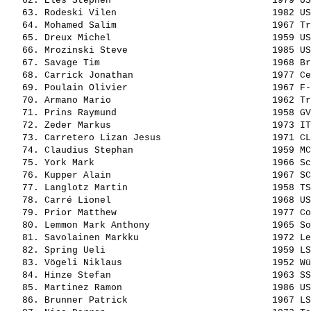
   62. 
Eles Stephen                            
 1979 US
   63. 
Rodeski Vilen                           
 1982 US
   64. 
Mohamed Salim                           
 1967 Tr
   65. 
Dreux Michel                            
 1959 US
   66. 
Mrozinski Steve                         
 1985 US
   67. 
Savage Tim                              
 1968 Br
   68. 
Carrick Jonathan                        
 1977 Ce
   69. 
Poulain Olivier                         
 1967 F-
   70. 
Armano Mario                            
 1962 Tr
   71. 
Prins Raymund                           
 1958 GV
   72. 
Zeder Markus                            
 1973 IT
   73. 
Carretero Lizan Jesus                   
 1971 CL
   74. 
Claudius Stephan                        
 1959 MC
   75. 
York Mark                               
 1966 Sc
   76. 
Kupper Alain                            
 1967 SC
   77. 
Langlotz Martin                         
 1958 TS
   78. 
Carré Lionel                            
 1968 US
   79. 
Prior Matthew                           
 1977 Co
   80. 
Lemmon Mark Anthony                     
 1965 So
   81. 
Savolainen Markku                       
 1972 Le
   82. 
Spring Ueli                             
 1959 LS
   83. 
Vögeli Niklaus                          
 1952 Wü
   84. 
Hinze Stefan                            
 1963 SS
   85. 
Martinez Ramon                          
 1986 US
   86. 
Brunner Patrick                         
 1967 LS