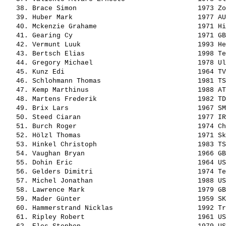
   38. 
Brace Simon                             
 1973 Zo
   39. 
Huber Mark                              
 1977 AU
   40. 
Mckenzie Grahame                        
 1971 Hi
   41. 
Gearing Cy                              
 1971 GB
   42. 
Vermunt Luuk                            
 1993 He
   43. 
Bertsch Elias                           
 1998 Te
   44. 
Gregory Michael                         
 1978 Ul
   45. 
Kunz Edi                                
 1964 TV
   46. 
Schlohmann Thomas                       
 1981 TS
   47. 
Kemp Marthinus                          
 1988 AT
   48. 
Martens Frederik                        
 1982 TD
   49. 
Brix Lars                               
 1967 SM
   50. 
Steed Ciaran                            
 1977 IR
   51. 
Burch Roger                             
 1974 Ch
   52. 
Hölzl Thomas                            
 1971 Sk
   53. 
Hinkel Christoph                        
 1983 TS
   54. 
Vaughan Bryan                           
 1966 GB
   55. 
Dohin Eric                              
 1964 US
   56. 
Gelders Dimitri                         
 1974 Te
   57. 
Michel Jonathan                         
 1988 US
   58. 
Lawrence Mark                           
 1979 GB
   59. 
Mader Günter                            
 1959 SK
   60. 
Hammerstrand Nicklas                    
 1992 Tr
   61. 
Ripley Robert                           
 1961 US