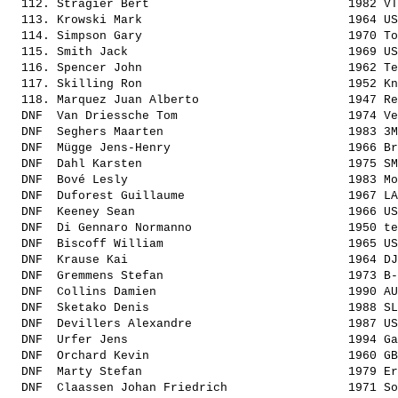
  112. 
Stragier Bert                           
 1982 VT
  113. 
Krowski Mark                            
 1964 US
  114. 
Simpson Gary                            
 1970 To
  115. 
Smith Jack                              
 1969 US
  116. 
Spencer John                            
 1962 Te
  117. 
Skilling Ron                            
 1952 Kn
  118. 
Marquez Juan Alberto                    
 1947 Re
  DNF  
Van Driessche Tom                       
 1974 Ve
  DNF  
Seghers Maarten                         
 1983 3M
  DNF  
Mügge Jens-Henry                        
 1966 Br
  DNF  
Dahl Karsten                            
 1975 SM
  DNF  
Bové Lesly                              
 1983 Mo
  DNF  
Duforest Guillaume                      
 1967 LA
  DNF  
Keeney Sean                             
 1966 US
  DNF  
Di Gennaro Normanno                     
 1950 te
  DNF  
Biscoff William                         
 1965 US
  DNF  
Krause Kai                              
 1964 DJ
  DNF  
Gremmens Stefan                         
 1973 B-
  DNF  
Collins Damien                          
 1990 AU
  DNF  
Sketako Denis                           
 1988 SL
  DNF  
Devillers Alexandre                     
 1987 US
  DNF  
Urfer Jens                              
 1994 Ga
  DNF  
Orchard Kevin                           
 1960 GB
  DNF  
Marty Stefan                            
 1979 Er
  DNF  
Claassen Johan Friedrich                
 1971 So