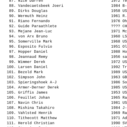
   87. 
Nice Darren                             
 1972 Te
   88. 
Vandecaetsbeek Joeri                    
 1984 B-
   89. 
Dirks Douglas                           
 1958 US
   90. 
Wermuth Heinz                           
 1961 R.
   91. 
Riano Fernando                          
 1976 Oh
   92. 
Guide Paraathlete                       
 ???? CH
   93. 
Mejane Jean-Luc                         
 1971 Mc
   94. 
von Arx Bruno                           
 1960 LS
   95. 
Somerville Mark                         
 1968 US
   96. 
Esposito Fulvio                         
 1951 Ol
   97. 
Hopper Daniel                           
 1988 Ho
   98. 
Jeannaud Remy                           
 1956 sa
   99. 
Wimmer Derek                            
 1972 US
  100. 
Larsen Daniel                           
 1992 Tr
  101. 
Bezold Mark                             
 1989 US
  102. 
Simpson John                            
 1963 GB
  103. 
Spieringshoek A-J                       
 1986 So
  104. 
Armer-Derner Derek                      
 1985 US
  105. 
Griffis James                           
 1953 US
  106. 
Feuillet Johan                          
 1965 Ra
  107. 
Navin Chris                             
 1981 US
  108. 
Mishina Takahiro                        
 1984 J-
  109. 
Vahlsted Henrik                         
 1969 Ra
  110. 
Tithecott Matthew                       
 1971 Ad
  111. 
Herold Christian                        
 1990 SV