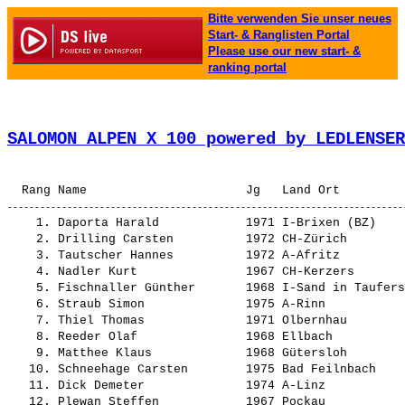
Bitte verwenden Sie unser neues
Start- & Ranglisten Portal
Please use our new start- &
ranking portal
SALOMON ALPEN X 100 powered by LEDLENSER
    1. 
Daporta Harald           
 1971 I-Brixen (BZ)    
    2. 
Drilling Carsten         
 1972 CH-Zürich        
    3. 
Tautscher Hannes         
 1972 A-Afritz         
    4. 
Nadler Kurt              
 1967 CH-Kerzers       
    5. 
Fischnaller Günther      
 1968 I-Sand in Taufers
    6. 
Straub Simon             
 1975 A-Rinn           
    7. 
Thiel Thomas             
 1971 Olbernhau        
    8. 
Reeder Olaf              
 1968 Ellbach          
    9. 
Matthee Klaus            
 1968 Gütersloh        
   10. 
Schneehage Carsten       
 1975 Bad Feilnbach    
   11. 
Dick Demeter             
 1974 A-Linz           
   12. 
Plewan Steffen           
 1967 Pockau           