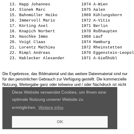
   13. 
Happ Johannes            
 1974 A-Wien           
   14. 
Slonek Marc              
 1975 Aalen            
   15. 
Bahnmüller Heiko         
 1969 Kühlungsborn     
   16. 
Immervoll Mario          
 1972 A-Vitis          
   17. 
Körting Axel             
 1971 Berlin           
   18. 
Knapich Norbert          
 1970 Roßhaupten       
   19. 
Haschke Immo             
 1968 Lauf             
   20. 
Voigt Claas              
 1974 Hamburg          
   21. 
Lorentz Mathieu          
 1972 Rheinstetten     
   22. 
Rimpl Andreas            
 1970 Eggenstein-Leopol
   23. 
Hablecker Alexander      
 1971 A-Gießhübl       
Die Ergebnisse, das Bildmaterial und das weitere Datenmaterial sind nur
für den persönlichen Gebrauch zur Verfügung gestellt. Die kommerzielle
Nutzung, Weitergabe ganz oder teilweise und / oder Nachdruck ist nicht
gestattet.
Diese Website verwendet Cookies, um Ihnen eine
optimale Nutzung unserer Website zu
ermöglichen.
Weitere infos
OK