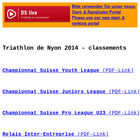
Bitte verwenden Sie unser neues
Start- & Ranglisten Portal
Please use our new start- &
ranking portal
Triathlon de Nyon 2014 - classements
Championnat Suisse Youth League
 (PDF-Link)
Championnat Suisse Juniors League 
(PDF-Link)
Championnat Suisse Pro League U23 
(PDF-Link)
Relais Inter-Entreprise 
(PDF-Link)