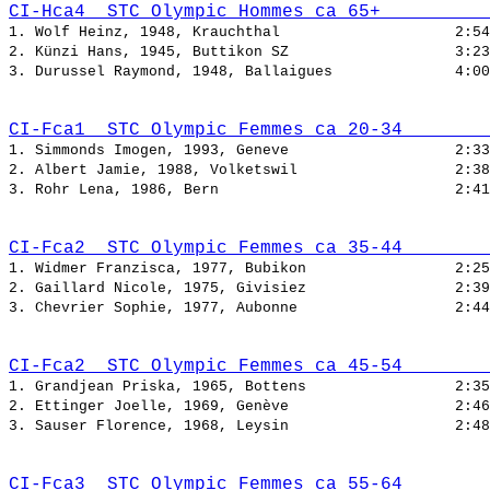
CI-Hca4  STC Olympic Hommes ca 65+          
1. Wolf Heinz, 1948, Krauchthal                    
2:54
2. Künzi Hans, 1945, Buttikon SZ                   
3:23
3. Durussel Raymond, 1948, Ballaigues              
4:00
CI-Fca1  STC Olympic Femmes ca 20-34        
1. Simmonds Imogen, 1993, Geneve                   
2:33
2. Albert Jamie, 1988, Volketswil                  
2:38
3. Rohr Lena, 1986, Bern                           
2:41
CI-Fca2  STC Olympic Femmes ca 35-44        
1. Widmer Franzisca, 1977, Bubikon                 
2:25
2. Gaillard Nicole, 1975, Givisiez                 
2:39
3. Chevrier Sophie, 1977, Aubonne                  
2:44
CI-Fca2  STC Olympic Femmes ca 45-54        
1. Grandjean Priska, 1965, Bottens                 
2:35
2. Ettinger Joelle, 1969, Genève                   
2:46
3. Sauser Florence, 1968, Leysin                   
2:48
CI-Fca3  STC Olympic Femmes ca 55-64        