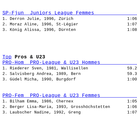
SP-Fjun  Juniors League Femmes              
1. Derron Julie, 1996, Zürich                      
1:06
2. Moraz Aline, 1996, St-Légier                    
1:07
3. König Alissa, 1996, Dürnten                     
1:08
Top
Pros & U23
PRO-Hom  PRO-League & U23 Hommes            
1. Riederer Sven, 1981, Wallisellen                
59.2
2. Salvisberg Andrea, 1989, Bern                   
59.3
3. Güdel Micha, 1990, Burgdorf                     
1:00
PRO-Fem  PRO-League & U23 Femmes            
1. Bilham Emma, 1986, Chernex                      
1:05
2. Berger Lisa-Maria, 1993, Grosshöchstetten       
1:06
3. Laubscher Nadine, 1992, Greng                   
1:07