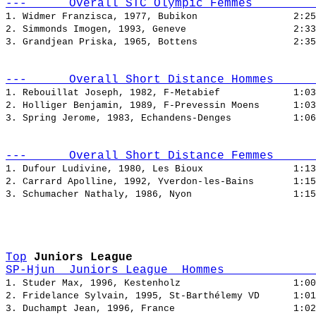
---      Overall STC Olympic Femmes         
1. Widmer Franzisca, 1977, Bubikon                 
2:25
2. Simmonds Imogen, 1993, Geneve                   
2:33
3. Grandjean Priska, 1965, Bottens                 
2:35
---      Overall Short Distance Hommes      
1. Rebouillat Joseph, 1982, F-Metabief             
1:03
2. Holliger Benjamin, 1989, F-Prevessin Moens      
1:03
3. Spring Jerome, 1983, Echandens-Denges           
1:06
---      Overall Short Distance Femmes      
1. Dufour Ludivine, 1980, Les Bioux                
1:13
2. Carrard Apolline, 1992, Yverdon-les-Bains       
1:15
3. Schumacher Nathaly, 1986, Nyon                  
1:15
Top
Juniors League
SP-Hjun  Juniors League  Hommes             
1. Studer Max, 1996, Kestenholz                    
1:00
2. Fridelance Sylvain, 1995, St-Barthélemy VD      
1:01
3. Duchampt Jean, 1996, France                     
1:02