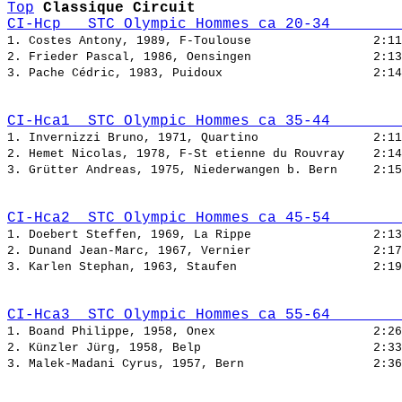
Top
Classique Circuit
CI-Hcp   STC Olympic Hommes ca 20-34        
1. Costes Antony, 1989, F-Toulouse                 
2:11
2. Frieder Pascal, 1986, Oensingen                 
2:13
3. Pache Cédric, 1983, Puidoux                     
2:14
CI-Hca1  STC Olympic Hommes ca 35-44        
1. Invernizzi Bruno, 1971, Quartino                
2:11
2. Hemet Nicolas, 1978, F-St etienne du Rouvray    
2:14
3. Grütter Andreas, 1975, Niederwangen b. Bern     
2:15
CI-Hca2  STC Olympic Hommes ca 45-54        
1. Doebert Steffen, 1969, La Rippe                 
2:13
2. Dunand Jean-Marc, 1967, Vernier                 
2:17
3. Karlen Stephan, 1963, Staufen                   
2:19
CI-Hca3  STC Olympic Hommes ca 55-64        
1. Boand Philippe, 1958, Onex                      
2:26
2. Künzler Jürg, 1958, Belp                        
2:33
3. Malek-Madani Cyrus, 1957, Bern                  
2:36