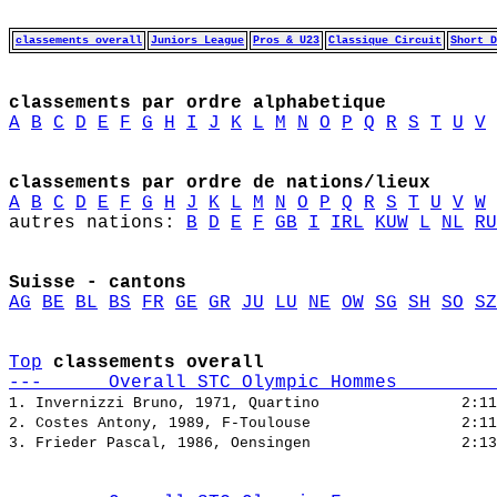
classements overall
Juniors League
Pros & U23
Classique Circuit
Short D
classements par ordre alphabetique
A
B
C
D
E
F
G
H
I
J
K
L
M
N
O
P
Q
R
S
T
U
V
classements par ordre de nations/lieux
A
B
C
D
E
F
G
H
J
K
L
M
N
O
P
Q
R
S
T
U
V
W
autres nations: 
B
D
E
F
GB
I
IRL
KUW
L
NL
RU
Suisse - cantons
AG
BE
BL
BS
FR
GE
GR
JU
LU
NE
OW
SG
SH
SO
SZ
Top
classements overall
---      Overall STC Olympic Hommes         
1. Invernizzi Bruno, 1971, Quartino                
2:11
2. Costes Antony, 1989, F-Toulouse                 
2:11
3. Frieder Pascal, 1986, Oensingen                 
2:13