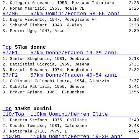
2. Calegari Giovanni, 1955, Mezzano Inferiore      
3. Roman Maurizio, 1953, Noale VE                  
57/M6    57km Uomini/Herren 58-65 anni      
1. Nigro Vincenzo, 1947, Povegliano Vr             
2. Scharpf Einhart, 1943, A-Wien                   
3. Perini Ugo, 1947, Arco                          
Top
57km donne
57/F1    57km Donne/Frauen 19-39 anni       
1. Santer Stephanie, 1981, Dobbiaco                
2. Battistini Giorgia, 1969, Cesena                
3. Rizzoli Susanna, 1974, Monghidoro               
57/F2    57km Donne/Frauen 40-54 anni       
1. Calissoni Colnaghi Laura, 1954, Aicurzio        
2. Cabella Patrizia, 1959, Genova                  
3. Bröker Ariane, 1961, D-München                  
Top
110km uomini
110/Top  110km Uomini/Herren Elite          
1. Panetta Stefano, 1975, Galliate                 
2. Cecchi Tommaso, 1981, Calenzano                 
3. Pettorale 2710, ????, I                         
110/M1   110km Uomini/Herren 19-30 anni     