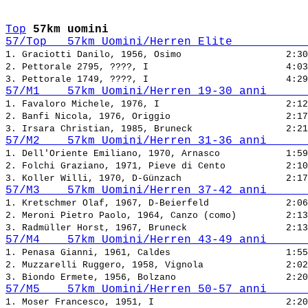
Top
57km uomini
57/Top   57km Uomini/Herren Elite           
1. Graciotti Danilo, 1956, Osimo                   
2. Pettorale 2795, ????, I                         
3. Pettorale 1749, ????, I                         
57/M1    57km Uomini/Herren 19-30 anni      
1. Favaloro Michele, 1976, I                       
2. Banfi Nicola, 1976, Origgio                     
3. Irsara Christian, 1985, Bruneck                 
57/M2    57km Uomini/Herren 31-36 anni      
1. Dell'Oriente Emiliano, 1970, Arnasco            
2. Folchi Graziano, 1971, Pieve di Cento           
3. Koller Willi, 1970, D-Günzach                   
57/M3    57km Uomini/Herren 37-42 anni      
1. Kretschmer Olaf, 1967, D-Beierfeld              
2. Meroni Pietro Paolo, 1964, Canzo (como)         
3. Radmüller Horst, 1967, Bruneck                  
57/M4    57km Uomini/Herren 43-49 anni      
1. Penasa Gianni, 1961, Caldes                     
2. Muzzarelli Ruggero, 1958, Vignola               
3. Biondo Ermete, 1956, Bolzano                    
57/M5    57km Uomini/Herren 50-57 anni      
1. Moser Francesco, 1951, I                        