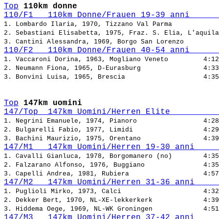
Top
110km donne
110/F1   110km Donne/Frauen 19-39 anni      
1. Lombardo Ilaria, 1970, Tizzano Val Parma            
2. Sebastiani Elisabetta, 1975, Fraz. S. Elia, L'aquila
3. Cantini Alessandra, 1969, Borgo San Lorenzo         
110/F2   110km Donne/Frauen 40-54 anni      
1. Vaccaroni Dorina, 1963, Mogliano Veneto         
2. Neumann Fiona, 1965, D-Eurasburg                
3. Bonvini Luisa, 1965, Brescia                    
Top
147km uomini
147/Top  147km Uomini/Herren Elite          
1. Negrini Emanuele, 1974, Pianoro                 
2. Bulgarelli Fabio, 1977, Limidi                  
3. Bachini Maurizio, 1975, Orentano                
147/M1   147km Uomini/Herren 19-30 anni     
1. Cavalli Gianluca, 1978, Borgomanero (no)        
2. Falzarano Alfonso, 1976, Buggiano               
3. Capelli Andrea, 1981, Rubiera                   
147/M2   147km Uomini/Herren 31-36 anni     
1. Puglioli Mirko, 1973, Calci                     
2. Dekker Bert, 1970, NL-XE-lekkerkerk             
3. Hiddema Oege, 1969, NL-WK Groningen             
147/M3   147km Uomini/Herren 37-42 anni     