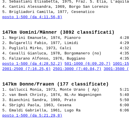
3. Sebastiani Elisabetta, 1975, Fraz. S. Elia, L'aquila
4. Cantini Alessandra, 1969, Borgo San Lorenzo         
5. Brigliadori Camilla, 1977, Cesenatico               
posto 1-500 (da 4:11.56,8)
147km Uomini/Männer (3892 classificati)
1. Negrini Emanuele, 1974, Pianoro                 
2. Bulgarelli Fabio, 1977, Limidi                  
3. Puglioli Mirko, 1973, Calci                     
4. Cavalli Gianluca, 1978, Borgomanero (no)        
5. Falzarano Alfonso, 1976, Buggiano               
posto 1-500 (da 4:28.52,2)
501-1000 (6:09.20,7)
1001-15
2001-2500 (7:16.25,6)
2501-3000 (7:40.04,7)
3001-3500 (
147km Donne/Frauen (177 classificate)
1. Gallucci Monia, 1973, Monte Urano ( Ap)         
2. van Beek Christy, 1974, NL-Av Wageningen        
3. Bianchini Sandra, 1969, Prato                   
4. Sbrighi Paola, 1963, Cesena                     
5. Emaldi Gabriella, 1961, Lugo Ra                 
posto 1-500 (da 5:21.29,8)