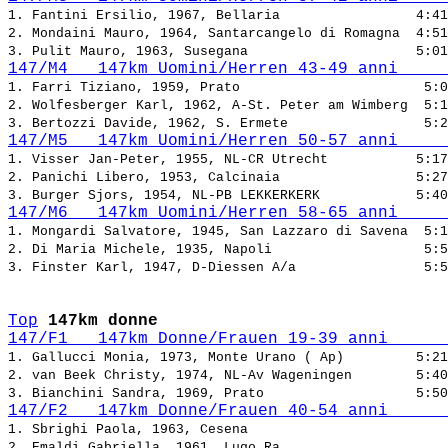
1. Fantini Ersilio, 1967, Bellaria                 
2. Mondaini Mauro, 1964, Santarcangelo di Romagna  
3. Pulit Mauro, 1963, Susegana                     
147/M4   147km Uomini/Herren 43-49 anni     
1. Farri Tiziano, 1959, Prato                       
2. Wolfesberger Karl, 1962, A-St. Peter am Wimberg  
3. Bertozzi Davide, 1962, S. Ermete                 
147/M5   147km Uomini/Herren 50-57 anni     
1. Visser Jan-Peter, 1955, NL-CR Utrecht           
2. Panichi Libero, 1953, Calcinaia                 
3. Burger Sjors, 1954, NL-PB LEKKERKERK            
147/M6   147km Uomini/Herren 58-65 anni     
1. Mongardi Salvatore, 1945, San Lazzaro di Savena  
2. Di Maria Michele, 1935, Napoli                   
3. Finster Karl, 1947, D-Diessen A/a                
Top
147km donne
147/F1   147km Donne/Frauen 19-39 anni      
1. Gallucci Monia, 1973, Monte Urano ( Ap)         
2. van Beek Christy, 1974, NL-Av Wageningen        
3. Bianchini Sandra, 1969, Prato                   
147/F2   147km Donne/Frauen 40-54 anni      
1. Sbrighi Paola, 1963, Cesena                         
2. Emaldi Gabriella, 1961, Lugo Ra                     