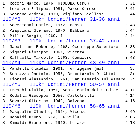
1. Rocchi Marco, 1976, RIOLUNATO(MO)               
2. Lorenzon Filippo, 1981, Passo Corese            
3. Scarano Andrea, 1979, Vigliano Biellese         
110/M2   110km Uomini/Herren 31-36 anni     
1. Saccomanni Enrico, 1972, Massa                  
2. Viappiani Stefano, 1970, Bibbiano               
3. Piller Sergio, 1969, I                          
110/M3   110km Uomini/Herren 37-42 anni     
1. Napolitano Roberto, 1968, Occhieppo Superiore   
2. Signori Giuseppe, 1967, Vicenza                 
3. Raffaelli Marcello, 1963, Camaiore              
110/M4   110km Uomini/Herren 43-49 anni     
1. Vandelli Claudio, 1961, Formiggine (mo)           
2. Schiazza Daniele, 1956, Brecciarola Di Chieti     
3. Fiorani Alessandro, 1961, San Cesario sul Panaro  
110/M5   110km Uomini/Herren 50-57 anni     
1. Freschi Giulio, 1951, Santa Maria del Giudice   
2. Rodella Giuseppe, 1950, Castelmella             
3. Savazzi Ottorino, 1949, Bolzano                 
110/M6   110km Uomini/Herren 58-65 anni     
1. Pasqualin Claudio, 1944, Vicenza                
2. Bonaldi Bruno, 1944, La Villa                   
3. Rimoldi Gianpiero, 1940, Lomazzo                