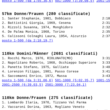
posto 1-500 (da 1:55.30,6)
501-1000 (3:39.08,5)
1001-15
57km Donne/Frauen (280 classificate)
1. Santer Stephanie, 1981, Dobbiaco                
2. Battistini Giorgia, 1969, Cesena                
3. Rizzoli Susanna, 1974, Monghidoro               
4. De Palma Monica, 1968, Torino                   
5. Calissoni Colnaghi Laura, 1954, Aicurzio        
posto 1-500 (da 2:18.19,7)
110km Uomini/Männer (2681 classificati)
1. Rocchi Marco, 1976, RIOLUNATO(MO)               
2. Napolitano Roberto, 1968, Occhieppo Superiore   
3. Panetta Stefano, 1975, Galliate                 
4. Lorenzon Filippo, 1981, Passo Corese            
5. Saccomanni Enrico, 1972, Massa                  
posto 1-500 (da 3:31.06,6)
501-1000 (5:02.35,7)
1001-15
2001-2500 (6:39.03,5)
2501-3000 (7:23.04,1)
110km Donne/Frauen (275 classificate)
1. Lombardo Ilaria, 1970, Tizzano Val Parma            
2. Vaccaroni Dorina, 1963, Mogliano Veneto             