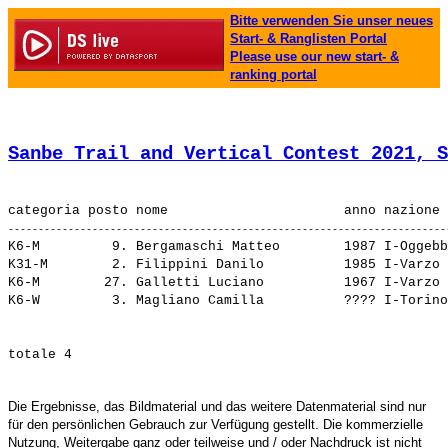
Bitte verwenden Sie unser neues
Start- & Ranglisten Portal
Please use our new start- &
ranking portal
Sanbe Trail and Vertical Contest 2021, S
K6-M         9. 
Bergamaschi Matteo       
 1987 I-Oggebb
K31-M        2. 
Filippini Danilo         
 1985 I-Varzo 
K6-M        27. 
Galletti Luciano         
 1967 I-Varzo 
K6-W         3. 
Magliano Camilla         
Die Ergebnisse, das Bildmaterial und das weitere Datenmaterial sind nur
für den persönlichen Gebrauch zur Verfügung gestellt. Die kommerzielle
Nutzung, Weitergabe ganz oder teilweise und / oder Nachdruck ist nicht