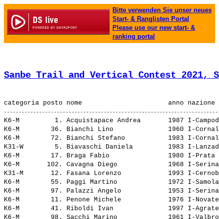
Bitte verwenden Sie unser neues
Start- & Ranglisten Portal
Please use our new start- &
ranking portal
Sanbe Trail and Vertical Contest 2021, S
K6-M         1. 
Acquistapace Andrea      
 1987 I-Campod
K6-M        36. 
Bianchi Lino             
 1960 I-Cornal
K6-M        72. 
Bianchi Stefano          
 1983 I-Cornal
K31-W        5. 
Biavaschi Daniela        
 1983 I-Lanzad
K6-M        17. 
Braga Fabio              
 1980 I-Prata 
K6-M       102. 
Cavagna Diego            
 1968 I-Serina
K31-M       12. 
Fasana Lorenzo           
 1993 I-Cernob
K6-M        55. 
Paggi Martino            
 1972 I-Samola
K6-M        97. 
Palazzi Angelo           
 1953 I-Serina
K6-M        11. 
Penone Michele           
 1976 I-Novate
K6-M        41. 
Riboldi Ivan             
 1997 I-Agrate
K6-M        98. 
Sacchi Marino            
 1961 I-Valbro