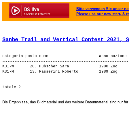
Bitte verwenden Sie unser neu
Please use our new start- & r
Sanbe Trail and Vertical Contest 2021, S
K31-W       20. 
Hübscher Sara            
 1980 Zug     
K31-M       13. 
Passerini Roberto        
Die Ergebnisse, das Bildmaterial und das weitere Datenmaterial sind nur für