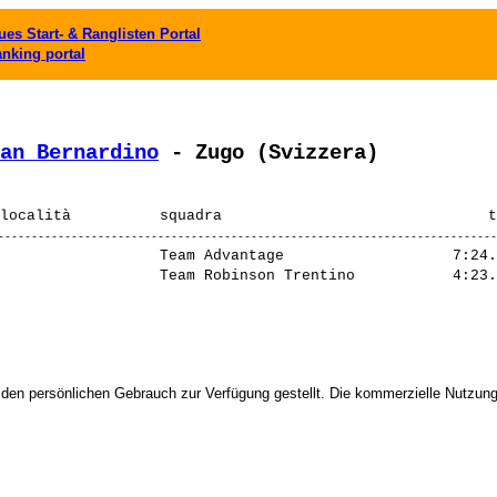
es Start- & Ranglisten Portal
anking portal
an Bernardino
 - Zugo (Svizzera)
                  Team Advantage                   7:24.
 den persönlichen Gebrauch zur Verfügung gestellt. Die kommerzielle Nutzung,