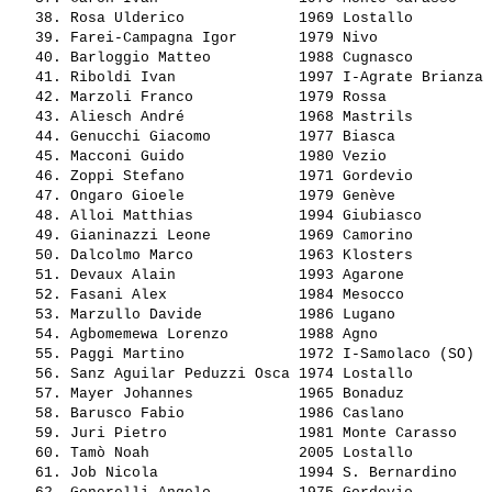
   38. 
Rosa Ulderico            
 1969 Lostallo         
   39. 
Farei-Campagna Igor      
 1979 Nivo             
   40. 
Barloggio Matteo         
 1988 Cugnasco         
   41. 
Riboldi Ivan             
 1997 I-Agrate Brianza 
   42. 
Marzoli Franco           
 1979 Rossa            
   43. 
Aliesch André            
 1968 Mastrils         
   44. 
Genucchi Giacomo         
 1977 Biasca           
   45. 
Macconi Guido            
 1980 Vezio            
   46. 
Zoppi Stefano            
 1971 Gordevio         
   47. 
Ongaro Gioele            
 1979 Genève           
   48. 
Alloi Matthias           
 1994 Giubiasco        
   49. 
Gianinazzi Leone         
 1969 Camorino         
   50. 
Dalcolmo Marco           
 1963 Klosters         
   51. 
Devaux Alain             
 1993 Agarone          
   52. 
Fasani Alex              
 1984 Mesocco          
   53. 
Marzullo Davide          
 1986 Lugano           
   54. 
Agbomemewa Lorenzo       
 1988 Agno             
   55. 
Paggi Martino            
 1972 I-Samolaco (SO)  
   56. 
Sanz Aguilar Peduzzi Osca
 1974 Lostallo         
   57. 
Mayer Johannes           
 1965 Bonaduz          
   58. 
Barusco Fabio            
 1986 Caslano          
   59. 
Juri Pietro              
 1981 Monte Carasso    
   60. 
Tamò Noah                
 2005 Lostallo         
   61. 
Job Nicola               
 1994 S. Bernardino    