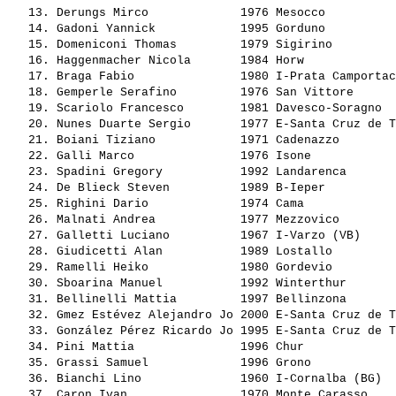
   13. 
Derungs Mirco            
 1976 Mesocco          
   14. 
Gadoni Yannick           
 1995 Gorduno          
   15. 
Domeniconi Thomas        
 1979 Sigirino         
   16. 
Haggenmacher Nicola      
 1984 Horw             
   17. 
Braga Fabio              
 1980 I-Prata Camportac
   18. 
Gemperle Serafino        
 1976 San Vittore      
   19. 
Scariolo Francesco       
 1981 Davesco-Soragno  
   20. 
Nunes Duarte Sergio      
 1977 E-Santa Cruz de T
   21. 
Boiani Tiziano           
 1971 Cadenazzo        
   22. 
Galli Marco              
 1976 Isone            
   23. 
Spadini Gregory          
 1992 Landarenca       
   24. 
De Blieck Steven         
 1989 B-Ieper          
   25. 
Righini Dario            
 1974 Cama             
   26. 
Malnati Andrea           
 1977 Mezzovico        
   27. 
Galletti Luciano         
 1967 I-Varzo (VB)     
   28. 
Giudicetti Alan          
 1989 Lostallo         
   29. 
Ramelli Heiko            
 1980 Gordevio         
   30. 
Sboarina Manuel          
 1992 Winterthur       
   31. 
Bellinelli Mattia        
 1997 Bellinzona       
   32. 
Gmez Estévez Alejandro Jo
 2000 E-Santa Cruz de T
   33. 
González Pérez Ricardo Jo
 1995 E-Santa Cruz de T
   34. 
Pini Mattia              
 1996 Chur             
   35. 
Grassi Samuel            
 1996 Grono            
   36. 
Bianchi Lino             
 1960 I-Cornalba (BG)  
   37. 
Caron Ivan               
 1970 Monte Carasso    