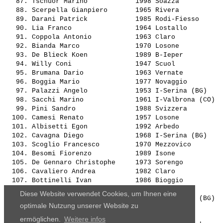
   87. 
Tschuor Marino           
 1998 Soazza           
   88. 
Scerpella Gianpiero      
 1965 Rivera           
   89. 
Darani Patrick           
 1985 Rodi-Fiesso      
   90. 
Lia Franco               
 1964 Lostallo         
   91. 
Coppola Antonio          
 1963 Claro            
   92. 
Bianda Marco             
 1970 Losone           
   93. 
De Blieck Koen           
 1989 B-Ieper          
   94. 
Willy Coni               
 1947 Scuol            
   95. 
Brumana Dario            
 1963 Vernate          
   96. 
Boggia Mario             
 1977 Novaggio         
   97. 
Palazzi Angelo           
 1953 I-Serina (BG)    
   98. 
Sacchi Marino            
 1961 I-Valbrona (CO)  
   99. 
Pini Sandro              
 1988 Svizzera         
  100. 
Camesi Renato            
 1957 Losone           
  101. 
Albisetti Egon           
 1992 Arbedo           
  102. 
Cavagna Diego            
 1968 I-Serina (BG)    
  103. 
Scoglio Francesco        
 1970 Mezzovico        
  104. 
Besomi Fiorenzo          
 1989 Isone            
  105. 
De Gennaro Christophe    
 1973 Sorengo          
  106. 
Cavaliero Andrea         
 1982 Claro            
  107. 
Bottinelli Ivan          
 1986 Bioggio          
  108. 
Brumana Alessio          
 1992 Vernate          
Diese Website verwendet Cookies, um Ihnen eine
  109. 
Vistalli Ermando         
optimale Nutzung unserer Website zu
ermöglichen.
Weitere infos