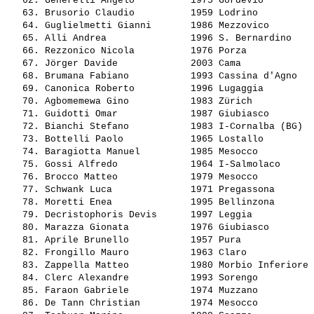
   62. 
Generelli Angelo         
 1975 Gordevio         
   63. 
Brusorio Claudio         
 1959 Lodrino          
   64. 
Guglielmetti Gianni      
 1986 Mezzovico        
   65. 
Alli Andrea              
 1996 S. Bernardino    
   66. 
Rezzonico Nicola         
 1976 Porza            
   67. 
Jörger Davide            
 2003 Cama             
   68. 
Brumana Fabiano          
 1993 Cassina d'Agno   
   69. 
Canonica Roberto         
 1996 Lugaggia         
   70. 
Agbomemewa Gino          
 1983 Zürich           
   71. 
Guidotti Omar            
 1987 Giubiasco        
   72. 
Bianchi Stefano          
 1983 I-Cornalba (BG)  
   73. 
Bottelli Paolo           
 1965 Lostallo         
   74. 
Baragiotta Manuel        
 1985 Mesocco          
   75. 
Gossi Alfredo            
 1964 I-Salmolaco      
   76. 
Brocco Matteo            
 1979 Mesocco          
   77. 
Schwank Luca             
 1971 Pregassona       
   78. 
Moretti Enea             
 1995 Bellinzona       
   79. 
Decristophoris Devis     
 1997 Leggia           
   80. 
Marazza Gionata          
 1976 Giubiasco        
   81. 
Aprile Brunello          
 1957 Pura             
   82. 
Frongillo Mauro          
 1963 Claro            
   83. 
Zappella Matteo          
 1980 Morbio Inferiore 
   84. 
Clerc Alexandre          
 1993 Sorengo          
   85. 
Faraon Gabriele          
 1974 Muzzano          
   86. 
De Tann Christian        
 1974 Mesocco          