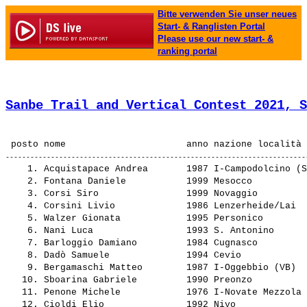
Bitte verwenden Sie unser neues
Start- & Ranglisten Portal
Please use our new start- &
ranking portal
Sanbe Trail and Vertical Contest 2021, S
    1. 
Acquistapace Andrea      
 1987 I-Campodolcino (S
    2. 
Fontana Daniele          
 1999 Mesocco          
    3. 
Corsi Siro               
 1999 Novaggio         
    4. 
Corsini Livio            
 1986 Lenzerheide/Lai  
    5. 
Walzer Gionata           
 1995 Personico        
    6. 
Nani Luca                
 1993 S. Antonino      
    7. 
Barloggio Damiano        
 1984 Cugnasco         
    8. 
Dadò Samuele             
 1994 Cevio            
    9. 
Bergamaschi Matteo       
 1987 I-Oggebbio (VB)  
   10. 
Sboarina Gabriele        
 1990 Preonzo          
   11. 
Penone Michele           
 1976 I-Novate Mezzola 
   12. 
Cioldi Elio              
 1992 Nivo             