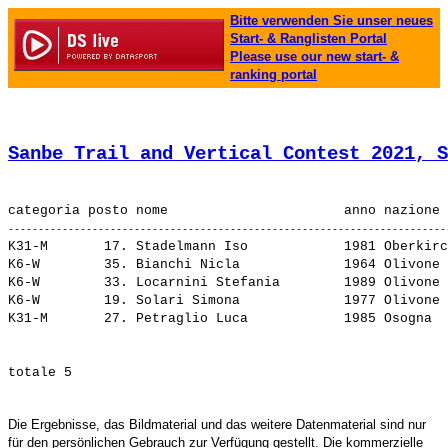
Bitte verwenden Sie unser neues
Start- & Ranglisten Portal
Please use our new start- &
ranking portal
Sanbe Trail and Vertical Contest 2021, S
K31-M       17. 
Stadelmann Iso           
 1981 Oberkirc
K6-W        35. 
Bianchi Nicla            
 1964 Olivone 
K6-W        33. 
Locarnini Stefania       
 1989 Olivone 
K6-W        19. 
Solari Simona            
 1977 Olivone 
K31-M       27. 
Petraglio Luca           
Die Ergebnisse, das Bildmaterial und das weitere Datenmaterial sind nur
für den persönlichen Gebrauch zur Verfügung gestellt. Die kommerzielle