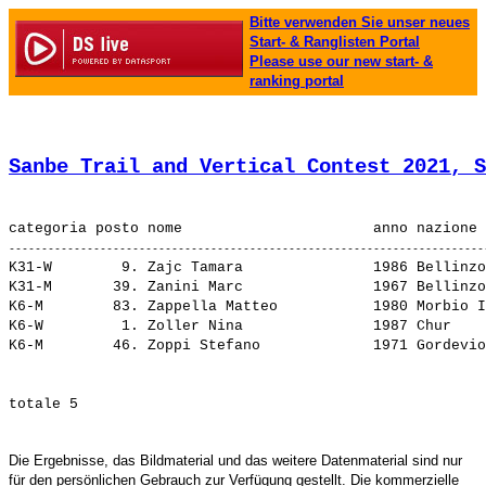
Bitte verwenden Sie unser neues
Start- & Ranglisten Portal
Please use our new start- &
ranking portal
Sanbe Trail and Vertical Contest 2021, S
K31-W        9. 
Zajc Tamara              
 1986 Bellinzo
K31-M       39. 
Zanini Marc              
 1967 Bellinzo
K6-M        83. 
Zappella Matteo          
 1980 Morbio I
K6-W         1. 
Zoller Nina              
 1987 Chur    
K6-M        46. 
Zoppi Stefano            
Die Ergebnisse, das Bildmaterial und das weitere Datenmaterial sind nur
für den persönlichen Gebrauch zur Verfügung gestellt. Die kommerzielle