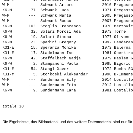
W-M        ---  
Schwank Arturo           
 2010 Pregasso
K6-M        77. 
Schwank Luca             
 1971 Pregasso
W-M        ---  
Schwank Marta            
 2005 Pregasso
W-M        ---  
Schwank Rocco            
 2007 Pregasso
K6-M       103. 
Scoglio Francesco        
 1970 Mezzovic
K6-W        32. 
Solari Morosi Ada        
 1973 Torre   
K6-W        19. 
Solari Simona            
 1977 Olivone 
K6-M        23. 
Spadini Gregory          
 1992 Landaren
K31-W       15. 
Speranza Monika          
 1973 Balerna 
K31-M       17. 
Stadelmann Iso           
 1981 Oberkirc
K6-W        42. 
Staffelbach Nadja        
 1979 Haslen G
K6-W         2. 
Stampanoni Paola         
 1985 Bigorio 
K31-M       54. 
Stangl Xaver             
 1972 Buchs SG
K31-M        5. 
Stojkoski Aleksandar     
 1990 D-Immens
W-M        ---  
Sundermann Eily          
 2014 Lostallo
W-M        ---  
Sundermann Erin          
 2012 Lostallo
K6-W         9. 
Sundermann Lara          
Die Ergebnisse, das Bildmaterial und das weitere Datenmaterial sind nur für