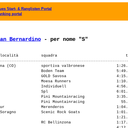
es Start- & Ranglisten Portal
anking portal
an Bernardino
 - per nome "S"
na (CO)           sportiva valbronese              1:26.
                  Boden Team                       5:49.
                  GOLD Savosa                      4:15.
                  Moesa Runners                    1:10.
                  Individuell                      4:56.
                  Spl                              6:01.
                  Pini Mountainracing              3:35.
                  Pini Mountainracing                55.
ur                Merenderos                       1:04.
Soragno           Scenic Rock Goats                1:01.
                                                   1:21.
                  RC Bellinzona                    1:17.
                                                   4:12.