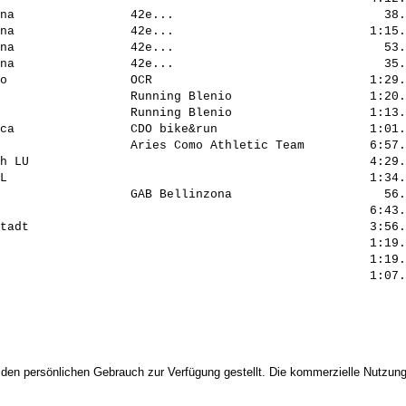
na                42e...                             38.
na                42e...                           1:15.
na                42e...                             53.
na                42e...                             35.
o                 OCR                              1:29.
                  Running Blenio                   1:20.
                  Running Blenio                   1:13.
ca                CDO bike&run                     1:01.
                  Aries Como Athletic Team         6:57.
h LU                                               4:29.
L                                                  1:34.
                  GAB Bellinzona                     56.
                                                   6:43.
tadt                                               3:56.
                                                   1:19.
                                                   1:19.
 den persönlichen Gebrauch zur Verfügung gestellt. Die kommerzielle Nutzung,