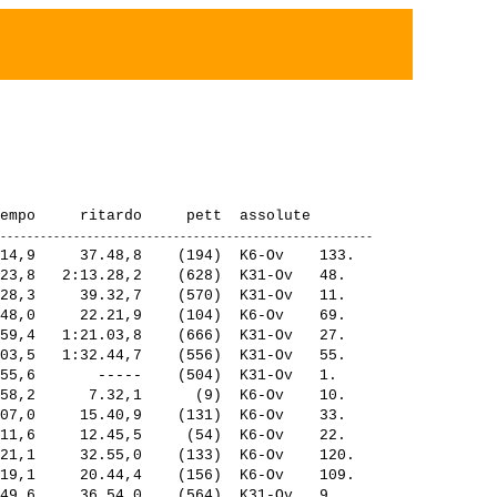
14,9     37.48,8    (194)  K6-Ov    133. 

23,8   2:13.28,2    (628)  K31-Ov   48.  

28,3     39.32,7    (570)  K31-Ov   11.  

48,0     22.21,9    (104)  K6-Ov    69.  

59,4   1:21.03,8    (666)  K31-Ov   27.  

03,5   1:32.44,7    (556)  K31-Ov   55.  

55,6       -----    (504)  K31-Ov   1.   

58,2      7.32,1      (9)  K6-Ov    10.  

07,0     15.40,9    (131)  K6-Ov    33.  

11,6     12.45,5     (54)  K6-Ov    22.  

21,1     32.55,0    (133)  K6-Ov    120. 

19,1     20.44,4    (156)  K6-Ov    109. 

49,6     36.54,0    (564)  K31-Ov   9.   
