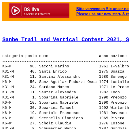
Bitte verwenden Sie unser neu
Please use our new start- & r
Sanbe Trail and Vertical Contest 2021, S
K6-M        98. 
Sacchi Marino            
 1961 I-Valbro
K31-M       40. 
Santi Enrico             
 1975 Soazza  
K31-M       11. 
Santini Alessandro       
 1980 Sorengo 
K6-M        56. 
Sanz Aguilar Peduzzi Osca
 1974 Lostallo
K31-M       24. 
Sardano Marco            
 1971 Le Prese
K31-W       11. 
Sauter Alexandra         
 1982 Loco    
K31-M        1. 
Sboarina Gabriele        
 1990 Preonzo 
K6-M        10. 
Sboarina Gabriele        
 1990 Preonzo 
K6-M        30. 
Sboarina Manuel          
 1992 Winterth
K6-M        19. 
Scariolo Francesco       
 1981 Davesco-
K6-M        88. 
Scerpella Gianpiero      
 1965 Rivera  
K6-W        27. 
Scholz Claudia           
 1976 Losone  
K31-M        9. 
Schumacher Marco         
 1987 Gordola 