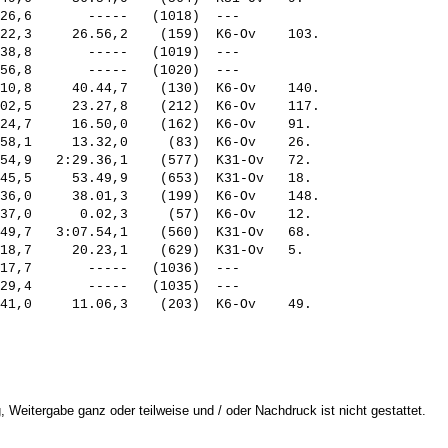
26,6       -----   (1018)  ---           

22,3     26.56,2    (159)  K6-Ov    103. 

38,8       -----   (1019)  ---           

56,8       -----   (1020)  ---           

10,8     40.44,7    (130)  K6-Ov    140. 

02,5     23.27,8    (212)  K6-Ov    117. 

24,7     16.50,0    (162)  K6-Ov    91.  

58,1     13.32,0     (83)  K6-Ov    26.  

54,9   2:29.36,1    (577)  K31-Ov   72.  

45,5     53.49,9    (653)  K31-Ov   18.  

36,0     38.01,3    (199)  K6-Ov    148. 

37,0      0.02,3     (57)  K6-Ov    12.  

49,7   3:07.54,1    (560)  K31-Ov   68.  

18,7     20.23,1    (629)  K31-Ov   5.   

17,7       -----   (1036)  ---           

29,4       -----   (1035)  ---           

 Weitergabe ganz oder teilweise und / oder Nachdruck ist nicht gestattet.