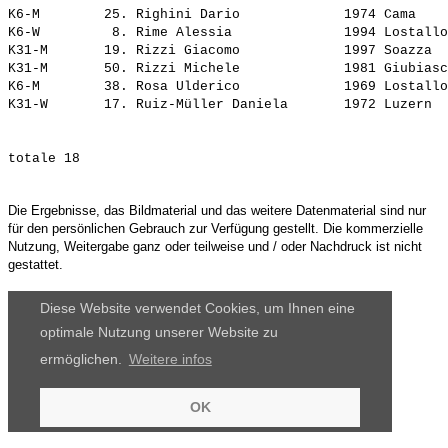
K6-M        25. 
Righini Dario            
 1974 Cama    
K6-W         8. 
Rime Alessia             
 1994 Lostallo
K31-M       19. 
Rizzi Giacomo            
 1997 Soazza  
K31-M       50. 
Rizzi Michele            
 1981 Giubiasc
K6-M        38. 
Rosa Ulderico            
 1969 Lostallo
K31-W       17. 
Ruiz-Müller Daniela      
Die Ergebnisse, das Bildmaterial und das weitere Datenmaterial sind nur
für den persönlichen Gebrauch zur Verfügung gestellt. Die kommerzielle
Nutzung, Weitergabe ganz oder teilweise und / oder Nachdruck ist nicht
gestattet.
Diese Website verwendet Cookies, um Ihnen eine
optimale Nutzung unserer Website zu
ermöglichen.
Weitere infos
OK