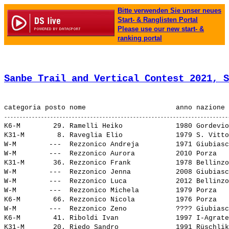
Bitte verwenden Sie unser neues
Start- & Ranglisten Portal
Please use our new start- &
ranking portal
Sanbe Trail and Vertical Contest 2021, S
K6-M        29. 
Ramelli Heiko            
 1980 Gordevio
K31-M        8. 
Raveglia Elio            
 1979 S. Vitto
W-M        ---  
Rezzonico Andreja        
 1971 Giubiasc
W-M        ---  
Rezzonico Aurora         
 2010 Porza   
K31-M       36. 
Rezzonico Frank          
 1978 Bellinzo
W-M        ---  
Rezzonico Jenna          
 2008 Giubiasc
W-M        ---  
Rezzonico Luca           
 2012 Bellinzo
W-M        ---  
Rezzonico Michela        
 1979 Porza   
K6-M        66. 
Rezzonico Nicola         
 1976 Porza   
W-M        ---  
Rezzonico Zeno           
 ???? Giubiasc
K6-M        41. 
Riboldi Ivan             
 1997 I-Agrate
K31-M       20. 
Riedo Sandro             
 1991 Rüschlik