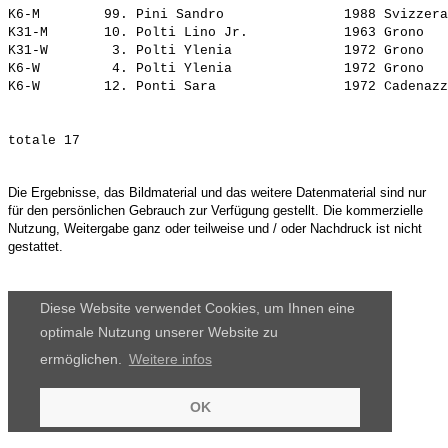
K6-M        99. 
Pini Sandro              
 1988 Svizzera
K31-M       10. 
Polti Lino Jr.           
 1963 Grono   
K31-W        3. 
Polti Ylenia             
 1972 Grono   
K6-W         4. 
Polti Ylenia             
 1972 Grono   
K6-W        12. 
Ponti Sara               
Die Ergebnisse, das Bildmaterial und das weitere Datenmaterial sind nur
für den persönlichen Gebrauch zur Verfügung gestellt. Die kommerzielle
Nutzung, Weitergabe ganz oder teilweise und / oder Nachdruck ist nicht
gestattet.
Diese Website verwendet Cookies, um Ihnen eine
optimale Nutzung unserer Website zu
ermöglichen.
Weitere infos
OK