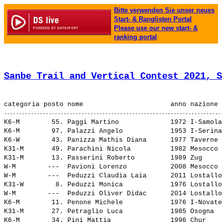
Bitte verwenden Sie unser neues
Start- & Ranglisten Portal
Please use our new start- &
ranking portal
Sanbe Trail and Vertical Contest 2021, S
K6-M        55. 
Paggi Martino            
 1972 I-Samola
K6-M        97. 
Palazzi Angelo           
 1953 I-Serina
K6-W        43. 
Panizza Mathis Diana     
 1977 Taverne 
K31-M       49. 
Parachini Nicola         
 1982 Mesocco 
K31-M       13. 
Passerini Roberto        
 1989 Zug     
W-M        ---  
Pavioni Lorenzo          
 2008 Mesocco 
W-M        ---  
Peduzzi Claudia Laia     
 2011 Lostallo
K31-W        8. 
Peduzzi Monica           
 1976 Lostallo
W-M        ---  
Peduzzi Oliver Didac     
 2014 Lostallo
K6-M        11. 
Penone Michele           
 1976 I-Novate
K31-M       27. 
Petraglio Luca           
 1985 Osogna  
K6-M        34. 
Pini Mattia              
 1996 Chur    