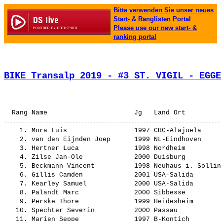
Bitte verwenden Sie unser neues
Start- & Ranglisten Portal
Please use our new start- &
ranking portal
BIKE Transalp 2019 - #3 ST. VIGIL - EGGE
                                                       
    1. Mora Luis                 1997 CRC-Alajuela     
    2. van den Eijnden Joep      1999 NL-Eindhoven     
    3. Hertner Luca              1998 Nordheim         
    4. Zilse Jan-Ole             2000 Duisburg         
    5. Beckmann Vincent          1998 Neuhaus i. Sollin
    6. Gillis Camden             2001 USA-Salida       
    7. Kearley Samuel            2000 USA-Salida       
    8. Palandt Marc              2000 Sibbesse         
    9. Perske Thore              1999 Heidesheim       
   10. Spechter Severin          2000 Passau           