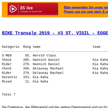
Bitte verwenden Sie unser neu
Please use our new start- & r
BIKE Transalp 2019 - #3 ST. VIGIL - EGGE
S-MEN       55. Herold Claus                           
Check      285. Hannich Daniel                 Kia Kaha
Rider      278. Hannich Daniel                 Kia Kaha
Check      286. Delaunay Rachael               Kia Kaha
Rider      279. Delaunay Rachael               Kia Kaha
Outentic   153. Kia Kaha                               
Die Ergebnisse, das Bildmaterial und das weitere Datenmaterial sind nur für