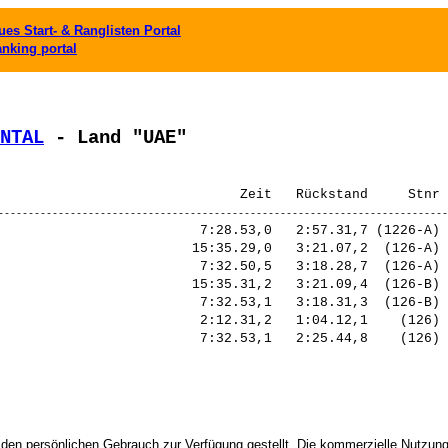
es Start- & Ranglisten Portal
anking portal
NTAL
 - Land "UAE"
                         7:28.53,0   2:57.31,7 (1226-A) 
                        15:35.29,0   3:21.07,2  (126-A) 
                         7:32.50,5   3:18.28,7  (126-A) 
                        15:35.31,2   3:21.09,4  (126-B) 
                         7:32.53,1   3:18.31,3  (126-B) 
                         2:12.31,2   1:04.12,1    (126) 
 den persönlichen Gebrauch zur Verfügung gestellt. Die kommerzielle Nutzung,