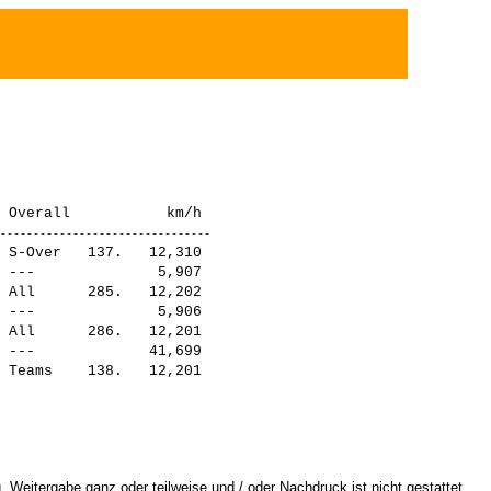
 S-Over   137.   12,310

 ---              5,907

 All      285.   12,202

 ---              5,906

 All      286.   12,201

 ---             41,699

 Weitergabe ganz oder teilweise und / oder Nachdruck ist nicht gestattet.