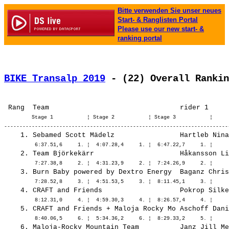
Bitte verwenden Sie unser neues
Start- & Ranglisten Portal
Please use our new start- &
ranking portal
BIKE Transalp 2019
 - (22) Overall Rankin
         Stage 1           ¦ Stage 2           ¦ Stage 3           ¦ 
