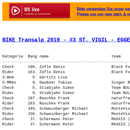
Bitte verwenden Sie unser neu
Please use our new start- & r
BIKE Transalp 2019 - #3 ST. VIGIL - EGGE
Check      166. Züfle Denis                    Black Fo
Rider      163. Züfle Denis                    Black Fo
S-Wom        6. Gärtitz Lisa                           
S-MMen       9. Daubner Tobias                 Singer R
Check        6. Stiebjahn Simon                Team BUL
Rider        6. Stiebjahn Simon                Team BUL
Check      287. Raschke Frank                  naturfre
Rider      283. Raschke Frank                  naturfre
Check      345. Schweinberger Michael          MonteVis
Rider      336. Schweinberger Michael          MonteVis
Check       37. Schermann Peter                MAXXIS |