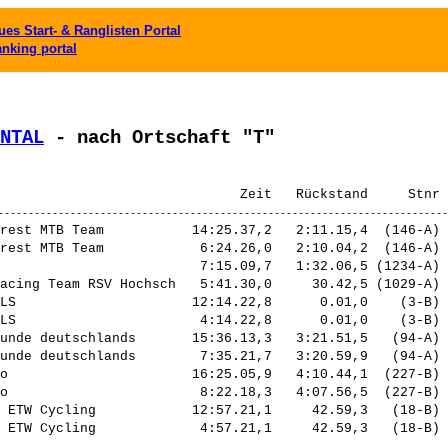
es Start- & Ranglisten Portal
anking portal
NTAL
 - nach Ortschaft "T"
rest MTB Team           14:25.37,2   2:11.15,4  (146-A) 
rest MTB Team            6:24.26,0   2:10.04,2  (146-A) 
                         7:15.09,7   1:32.06,5 (1234-A) 
acing Team RSV Hochsch   5:41.30,0     30.42,5 (1029-A) 
LS                      12:14.22,8      0.01,0    (3-B) 
LS                       4:14.22,8      0.01,0    (3-B) 
unde deutschlands       15:36.13,3   3:21.51,5   (94-A) 
unde deutschlands        7:35.21,7   3:20.59,9   (94-A) 
o                       16:25.05,9   4:10.44,1  (227-B) 
o                        8:22.18,3   4:07.56,5  (227-B) 
 ETW Cycling            12:57.21,1     42.59,3   (18-B) 