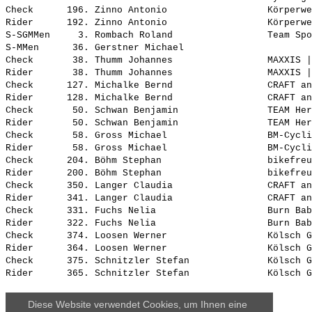
Check      196. Zinno Antonio                  Körperwe
Rider      192. Zinno Antonio                  Körperwe
S-SGMMen     3. Rombach Roland                 Team Spo
S-MMen      36. Gerstner Michael                       
Check       38. Thumm Johannes                 MAXXIS |
Rider       38. Thumm Johannes                 MAXXIS |
Check      127. Michalke Bernd                 CRAFT an
Rider      128. Michalke Bernd                 CRAFT an
Check       50. Schwan Benjamin                TEAM Her
Rider       50. Schwan Benjamin                TEAM Her
Check       58. Gross Michael                  BM-Cycli
Rider       58. Gross Michael                  BM-Cycli
Check      204. Böhm Stephan                   bikefreu
Rider      200. Böhm Stephan                   bikefreu
Check      350. Langer Claudia                 CRAFT an
Rider      341. Langer Claudia                 CRAFT an
Check      331. Fuchs Nelia                    Burn Bab
Rider      322. Fuchs Nelia                    Burn Bab
Check      374. Loosen Werner                  Kölsch G
Rider      364. Loosen Werner                  Kölsch G
Check      375. Schnitzler Stefan              Kölsch G
Diese Website verwendet Cookies, um Ihnen eine