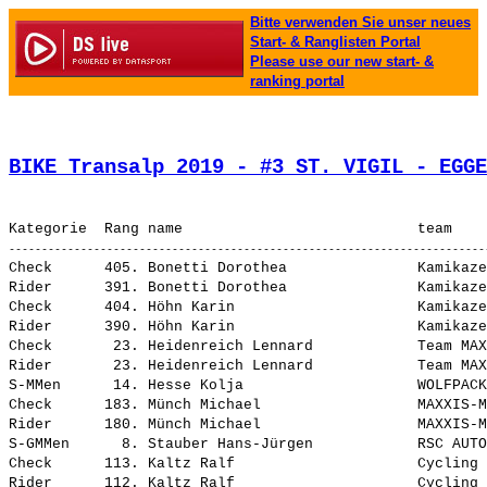
Bitte verwenden Sie unser neues
Start- & Ranglisten Portal
Please use our new start- &
ranking portal
BIKE Transalp 2019 - #3 ST. VIGIL - EGGE
Check      405. Bonetti Dorothea               Kamikaze
Rider      391. Bonetti Dorothea               Kamikaze
Check      404. Höhn Karin                     Kamikaze
Rider      390. Höhn Karin                     Kamikaze
Check       23. Heidenreich Lennard            Team MAX
Rider       23. Heidenreich Lennard            Team MAX
S-MMen      14. Hesse Kolja                    WOLFPACK
Check      183. Münch Michael                  MAXXIS-M
Rider      180. Münch Michael                  MAXXIS-M
S-GMMen      8. Stauber Hans-Jürgen            RSC AUTO
Check      113. Kaltz Ralf                     Cycling 
Rider      112. Kaltz Ralf                     Cycling 