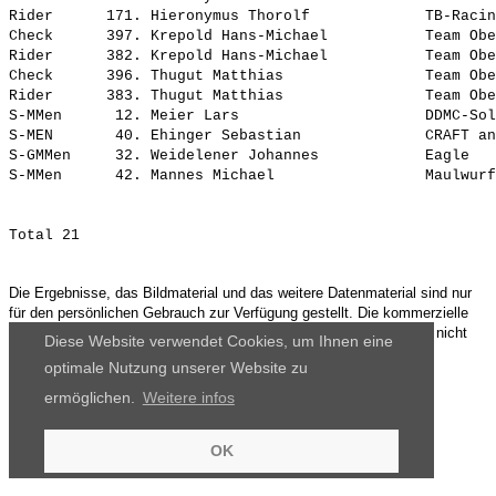
Rider      171. Hieronymus Thorolf             TB-Racin
Check      397. Krepold Hans-Michael           Team Obe
Rider      382. Krepold Hans-Michael           Team Obe
Check      396. Thugut Matthias                Team Obe
Rider      383. Thugut Matthias                Team Obe
S-MMen      12. Meier Lars                     DDMC-Sol
S-MEN       40. Ehinger Sebastian              CRAFT an
S-GMMen     32. Weidelener Johannes            Eagle   
Die Ergebnisse, das Bildmaterial und das weitere Datenmaterial sind nur
für den persönlichen Gebrauch zur Verfügung gestellt. Die kommerzielle
Nutzung, Weitergabe ganz oder teilweise und / oder Nachdruck ist nicht
Diese Website verwendet Cookies, um Ihnen eine
gestattet.
optimale Nutzung unserer Website zu
ermöglichen.
Weitere infos
OK