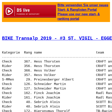
Bitte verwenden Sie unser neues
Start- & Ranglisten Portal
Please use our new start- &
ranking portal
BIKE Transalp 2019 - #3 ST. VIGIL - EGGE
Check      367. Hess Thorsten                  CRAFT an
Rider      356. Hess Thorsten                  CRAFT an
Check      366. Hess Volker                    CRAFT an
Rider      357. Hess Volker                    CRAFT an
S-MMen      29. Preinesberger Albert           CRAFT an
Check      126. Schneider Martin               CRAFT an
Rider      127. Schneider Martin               CRAFT an
Check      162. Finck Joachim                  Radl Ras
Rider      161. Finck Joachim                  Radl Ras
Check       40. Sebrich Alois                  SCOTT Bi
Rider       40. Sebrich Alois                  SCOTT Bi
Check      172. Hieronymus Thorolf             TB-Racin