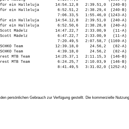
für ein Halleluja       14:54.12,8   2:39.51,0  (240-B) 
für ein Halleluja        6:52.51,2   2:38.29,4  (240-B) 
                         7:06.33,5   1:55.46,0 (1243-A) 
für ein Halleluja       14:54.12,8   2:39.51,0  (240-A) 
für ein Halleluja        6:52.50,6   2:38.28,8  (240-A) 
Scott Mädelz            14:47.22,7   2:33.00,9   (11-A) 
Scott Mädelz             6:47.22,7   2:33.00,9   (11-A) 
                         7:20.49,5   2:07.58,7 (1169-A) 
SCHKO Team              12:39.18,0     24.56,2   (82-A) 
SCHKO Team               4:39.18,0     24.56,2   (82-A) 
rest MTB Team           14:25.37,1   2:11.15,3  (146-B) 
rest MTB Team            6:24.25,7   2:10.03,9  (146-B) 
 den persönlichen Gebrauch zur Verfügung gestellt. Die kommerzielle Nutzung,