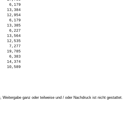
    6,179

   13,384

   12,954

    6,179

   13,385

    6,227

   13,564

   12,535

    7,277

   19,785

    6,383

   14,374

 Weitergabe ganz oder teilweise und / oder Nachdruck ist nicht gestattet.