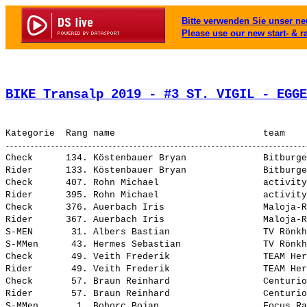
Bitte verwenden Sie unser neu
Please use our new start- & r
BIKE Transalp 2019 - #3 ST. VIGIL - EGGE
Check      134. Köstenbauer Bryan              Bitburge
Rider      133. Köstenbauer Bryan              Bitburge
Check      407. Rohn Michael                   activity
Rider      395. Rohn Michael                   activity
Check      376. Auerbach Iris                  Maloja-R
Rider      367. Auerbach Iris                  Maloja-R
S-MEN       31. Albers Bastian                 TV Rönkh
S-MMen      43. Hermes Sebastian               TV Rönkh
Check       49. Veith Frederik                 TEAM Her
Rider       49. Veith Frederik                 TEAM Her
Check       57. Braun Reinhard                 Centurio
Rider       57. Braun Reinhard                 Centurio
S-MMen       1. Bohorc Bojan                   Focus Ra