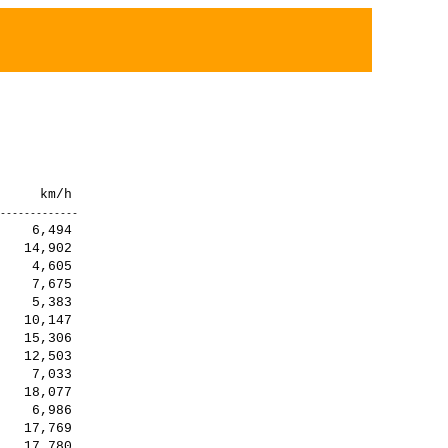
    6,494

   14,902

    4,605

    7,675

    5,383

   10,147

   15,306

   12,503

    7,033

   18,077

    6,986

   17,769

   17,780
