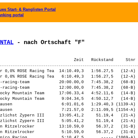
es Start- & Ranglisten Portal
anking portal
NTAL
 - nach Ortschaft "F"
r 0,0% ROSE Racing Tea  14:10.49,3   1:56.27,5   (12-A) 
r 0,0% ROSE Racing Tea   6:10.49,3   1:56.27,5   (12-A) 
-racing-team            20:00.00,0   7:45.38,2   (68-B) 
-racing-team            12:00.00,0   7:45.38,2   (68-B) 
ocky Mountain Team      17:06.33,4   4:52.11,6   (14-B) 
ocky Mountain Team       9:04.34,5   4:50.12,7   (14-B) 
ausen                    6:01.01,6   1:29.40,3 (1139-A) 
ausen                    7:21.57,0   2:11.09,5 (1154-A) 
zlichst Zypern III      13:05.41,2     51.19,4   (21-A) 
zlichst Zypern III       5:05.41,2     51.19,4   (21-A) 
n Ritzelrocker          13:10.59,0     56.37,2   (31-B) 
n Ritzelrocker           5:10.59,0     56.37,2   (31-B) 
piro Racing              5:10.47,5       ----- (1069-A) 