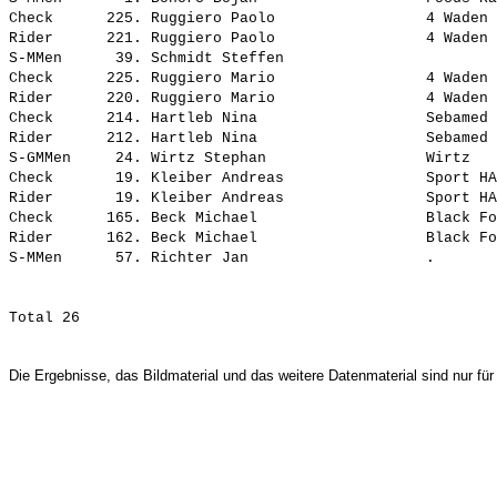
Check      225. Ruggiero Paolo                 4 Waden 
Rider      221. Ruggiero Paolo                 4 Waden 
S-MMen      39. Schmidt Steffen                        
Check      225. Ruggiero Mario                 4 Waden 
Rider      220. Ruggiero Mario                 4 Waden 
Check      214. Hartleb Nina                   Sebamed 
Rider      212. Hartleb Nina                   Sebamed 
S-GMMen     24. Wirtz Stephan                  Wirtz   
Check       19. Kleiber Andreas                Sport HA
Rider       19. Kleiber Andreas                Sport HA
Check      165. Beck Michael                   Black Fo
Rider      162. Beck Michael                   Black Fo
Die Ergebnisse, das Bildmaterial und das weitere Datenmaterial sind nur für