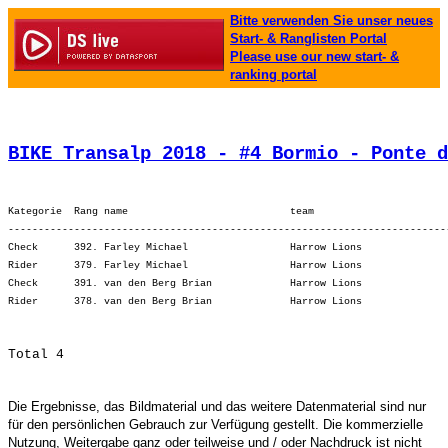
Bitte verwenden Sie unser neues
Start- & Ranglisten Portal
Please use our new start- &
ranking portal
BIKE Transalp 2018 - #4 Bormio - Ponte d
Kategorie  Rang name                           team                      
-------------------------------------------------------------------------
Check      392. Farley Michael                 Harrow Lions              
Rider      379. Farley Michael                 Harrow Lions              
Check      391. van den Berg Brian             Harrow Lions              
Die Ergebnisse, das Bildmaterial und das weitere Datenmaterial sind nur
für den persönlichen Gebrauch zur Verfügung gestellt. Die kommerzielle
Nutzung, Weitergabe ganz oder teilweise und / oder Nachdruck ist nicht