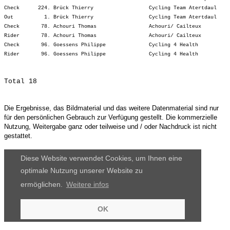
Check      224. Brück Thierry                  Cycling Team Atertdaul    
Out          1. Brück Thierry                  Cycling Team Atertdaul    
Check       78. Achouri Thomas                 Achouri/ Cailteux         
Rider       78. Achouri Thomas                 Achouri/ Cailteux         
Check       96. Goessens Philippe              Cycling 4 Health          
Die Ergebnisse, das Bildmaterial und das weitere Datenmaterial sind nur
für den persönlichen Gebrauch zur Verfügung gestellt. Die kommerzielle
Nutzung, Weitergabe ganz oder teilweise und / oder Nachdruck ist nicht
gestattet.
Diese Website verwendet Cookies, um Ihnen eine
optimale Nutzung unserer Website zu
ermöglichen.
Weitere infos
OK