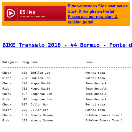
Bitte verwenden Sie unser neues
Start- & Ranglisten Portal
Please use our new start- &
ranking portal
BIKE Transalp 2018 - #4 Bormio - Ponte d
Kategorie  Rang name                           team                      
-------------------------------------------------------------------------
Check      306. Smullen Joe                    Rothai tapa               
Rider      295. Smullen Joe                    Rothai tapa               
Check      526. Mcgee David                    Team dundalk              
Rider      511. Mcgee David                    Team dundalk              
Check      527. Loughran Jim                   Team dundalk              
Rider      510. Loughran Jim                   Team dundalk              
Check      307. Cullen Ger                     Rothai tapa               
Rider      296. Cullen Ger                     Rothai tapa               
Check      166. Mcavoy Seamus                  9thWave Sharks Team 1     