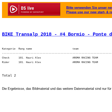
Bitte verwenden Sie unser neu
Please use our new start- & r
BIKE Transalp 2018 - #4 Bormio - Ponte d
Kategorie  Rang name                           team                      
-------------------------------------------------------------------------
Check      101. Hauri Alex                     AROMA RACING TEAM         
Die Ergebnisse, das Bildmaterial und das weitere Datenmaterial sind nur für