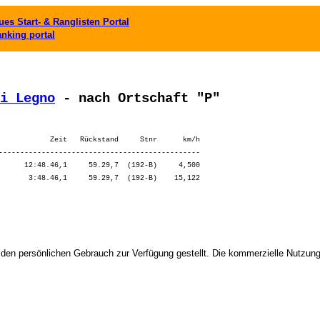
es Start- & Ranglisten Portal
anking portal
i Legno
 - nach Ortschaft "P"
            Zeit   Rückstand     Stnr      km/h

-----------------------------------------------

      12:48.46,1     59.29,7  (192-B)     4,500

 den persönlichen Gebrauch zur Verfügung gestellt. Die kommerzielle Nutzung,