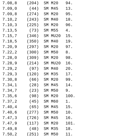
 7.08,8    (204)  SM M20   94.  

 7.09,0     (44)  SM M45   13.  

 7.09,8    (274)  SM M20   95.  

 7.10,2    (243)  SM M40   18.  

 7.10,3    (225)  SM M20   96.  

 7.13,5     (73)  SM M55   4.   

 7.15,7    (346)  SM MU20  15.  

 7.18,5    (350)  SM M40   19.  

 7.20,9    (297)  SM M20   97.  

 7.22,2    (300)  SM M50   8.   

 7.28,0    (309)  SM M20   98.  

 7.28,9    (214)  SM MU20  16.  

 7.29,2     (97)  SM M40   20.  

 7.29,3    (120)  SM M35   17.  

 7.30,8     (66)  SM M20   99.  

 7.34,1     (28)  SM M45   14.  

 7.34,7     (23)  SM M50   9.   

 7.35,6     (98)  SM M20   100. 

 7.37,2     (45)  SM M60   1.   

 7.40,4     (65)  SM M45   15.  

 7.40,6    (277)  SM M50   10.  

 7.47,3    (726)  SM M45   16.  

 7.47,9    (117)  SM M20   101. 

 7.49,8     (48)  SM M35   18.  

 7.50,2    (251)  SM M50   11.  
