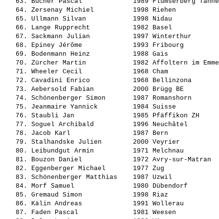
   63. 
Bucher Pascal            
 1989 Flumserberg Tanne
   64. 
Zersenay Michiel         
 1998 Riehen           
   65. 
Ullmann Silvan           
 1998 Nidau            
   66. 
Lange Rupprecht          
 1982 Basel            
   67. 
Sackmann Julian          
 1997 Winterthur       
   68. 
Epiney Jérôme            
 1993 Fribourg         
   69. 
Bodenmann Heinz          
 1988 Gais             
   70. 
Zürcher Martin           
 1982 Affoltern im Emme
   71. 
Wheeler Cecil            
 1968 Cham             
   72. 
Cavadini Enrico          
 1968 Bellinzona       
   73. 
Aebersold Fabian         
 2000 Brügg BE         
   74. 
Schönenberger Simon      
 1987 Romanshorn       
   75. 
Jeanmaire Yannick        
 1984 Suisse           
   76. 
Staubli Jan              
 1985 Pfäffikon ZH     
   77. 
Soguel Archibald         
 1996 Neuchâtel        
   78. 
Jacob Karl               
 1987 Bern             
   79. 
Stalhandske Julien       
 2000 Veyrier          
   80. 
Leibundgut Armin         
 1971 Melchnau         
   81. 
Bouzon Daniel            
 1972 Avry-sur-Matran  
   82. 
Eggenberger Michael      
 1977 Zug              
   83. 
Schönenberger Matthias   
 1987 Uzwil            
   84. 
Morf Samuel              
 1980 Dübendorf        
   85. 
Gremaud Simon            
 1998 Riaz             
   86. 
Kälin Andreas            
 1991 Wollerau         
   87. 
Faden Pascal             
 1981 Weesen           