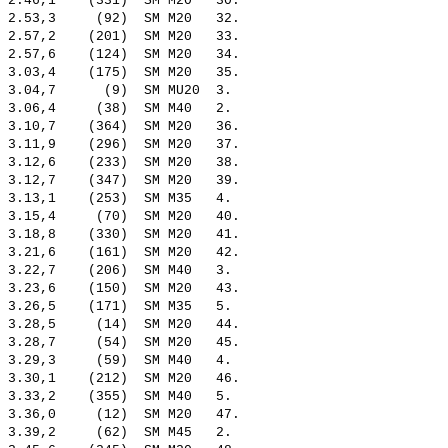
 2.46,1    (331)  SM M20   30.  

 2.53,3     (92)  SM M20   32.  

 2.57,2    (201)  SM M20   33.  

 2.57,6    (124)  SM M20   34.  

 3.03,4    (175)  SM M20   35.  

 3.04,7      (9)  SM MU20  3.   

 3.06,4     (38)  SM M40   2.   

 3.10,7    (364)  SM M20   36.  

 3.11,9    (296)  SM M20   37.  

 3.12,6    (233)  SM M20   38.  

 3.12,7    (347)  SM M20   39.  

 3.13,1    (253)  SM M35   4.   

 3.15,4     (70)  SM M20   40.  

 3.18,8    (330)  SM M20   41.  

 3.21,6    (161)  SM M20   42.  

 3.22,7    (206)  SM M40   3.   

 3.23,6    (150)  SM M20   43.  

 3.26,5    (171)  SM M35   5.   

 3.28,5     (14)  SM M20   44.  

 3.28,7     (54)  SM M20   45.  

 3.29,3     (59)  SM M40   4.   

 3.30,1    (212)  SM M20   46.  

 3.33,2    (355)  SM M40   5.   

 3.36,0     (12)  SM M20   47.  

 3.39,2     (62)  SM M45   2.   
