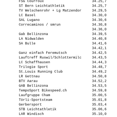
         FSG Courroux                       34.25,7     
         ST Bern Leichtathletik             34.25,7     
         TV Welschenrohr + Lg Matzendor     34.29,5     
         LC Basel                           34.30,0     
         SAL Lugano                         34.30,6     
         Correcaminos / smrun               34.30,8     
                                            34.36,0     
         Gab Bellinzona                     34.39,5     
         LA Nidwalden                       34.40,8     
         SA Bulle                           34.41,6     
                                            34.42,1     
         Ganz einfach Feremutsch            34.42,5     
         Lauftreff Ruswil/Schlottermilc     34.43,5     
         LC Schaffhausen                    34.44,3     
         Trilogie Sport                     34.48,7     
         St.Louis Running Club              34.49,2     
         LR Gettnau                         34.50,8     
         BTV Aarau                          34.52,2     
         GAB Bellinzona                     34.53,5     
         TempoSport Bikespeed.ch            34.59,8     
         Laufgruppe Cham                    35.00,5     
         Törli-Sportsteam                   35.01,8     
         Gerbersport                        35.03,4     
         STB Leichtathletik                 35.06,6     
         LAR Windisch                       35.10,0     