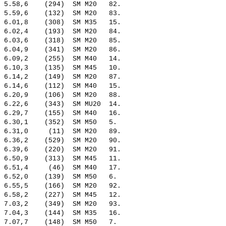
 5.58,6    (294)  SM M20   82.  

 5.59,6    (132)  SM M20   83.  

 6.01,8    (308)  SM M35   15.  

 6.02,4    (193)  SM M20   84.  

 6.03,6    (318)  SM M20   85.  

 6.04,9    (341)  SM M20   86.  

 6.09,2    (255)  SM M40   14.  

 6.10,3    (135)  SM M45   10.  

 6.14,2    (149)  SM M20   87.  

 6.14,6    (112)  SM M40   15.  

 6.20,9    (106)  SM M20   88.  

 6.22,6    (343)  SM MU20  14.  

 6.29,7    (155)  SM M40   16.  

 6.30,1    (352)  SM M50   5.   

 6.31,0     (11)  SM M20   89.  

 6.36,2    (529)  SM M20   90.  

 6.39,6    (220)  SM M20   91.  

 6.50,9    (313)  SM M45   11.  

 6.51,4     (46)  SM M40   17.  

 6.52,0    (139)  SM M50   6.   

 6.55,5    (166)  SM M20   92.  

 6.58,2    (227)  SM M45   12.  

 7.03,2    (349)  SM M20   93.  

 7.04,3    (144)  SM M35   16.  

 7.07,7    (148)  SM M50   7.   
