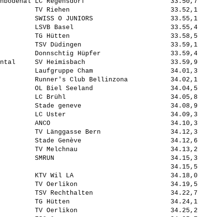
nbodenal LC Regensdorf                      33.50,7     
         TV Riehen                          33.52,1     
         SWISS O JUNIORS                    33.55,1     
         LSVB Basel                         33.55,4     
         TG Hütten                          33.58,5     
         TSV Düdingen                       33.59,1     
         Donnschtig Hüpfer                  33.59,4     
ntal     SV Heimisbach                      33.59,9     
         Laufgruppe Cham                    34.01,3     
         Runner's Club Bellinzona           34.02,1     
         OL Biel Seeland                    34.04,5     
         LC Brühl                           34.05,8     
         Stade geneve                       34.08,9     
         LC Uster                           34.09,3     
         ANCO                               34.10,3     
         TV Länggasse Bern                  34.12,3     
         Stade Genève                       34.12,6     
         TV Melchnau                        34.13,2     
         SMRUN                              34.15,3     
                                            34.15,5     
         KTV Wil LA                         34.18,0     
         TV Oerlikon                        34.19,5     
         TSV Rechthalten                    34.22,7     
         TG Hütten                          34.24,1     
         TV Oerlikon                        34.25,2     