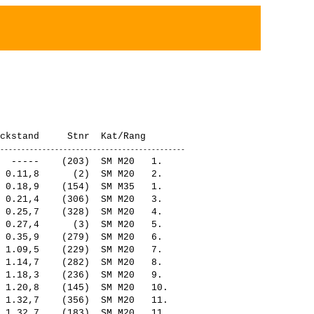
  -----    (203)  SM M20   1.   

 0.11,8      (2)  SM M20   2.   

 0.18,9    (154)  SM M35   1.   

 0.21,4    (306)  SM M20   3.   

 0.25,7    (328)  SM M20   4.   

 0.27,4      (3)  SM M20   5.   

 0.35,9    (279)  SM M20   6.   

 1.09,5    (229)  SM M20   7.   

 1.14,7    (282)  SM M20   8.   

 1.18,3    (236)  SM M20   9.   

 1.20,8    (145)  SM M20   10.  

 1.32,7    (356)  SM M20   11.  

 1.32,7    (183)  SM M20   11.  
