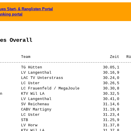
es Start- & Ranglisten Portal
anking portal
es Overall
         TG Hütten                          30.05,1     
         LV Langenthal                      30.16,9     
         LAC TV Unterstrass                 30.24,0     
         LC Uster                           30.26,5     
         LC Frauenfeld / MegaJoule          30.30,8     
n        KTV Wil LA                         30.32,5     
         LV Langenthal                      30.41,0     
         SV Reichenau                       31.14,6     
         CABV Martigny                      31.19,8     
         LC Uster                           31.23,4     
         STB                                31.25,9     
         LV Horw                            31.37,8     
         KTV Wil LA                         31.37,8     