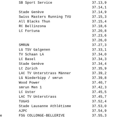
         SB Sport Service                   37.13,9     
                                            37.14,1     
         Stade Genève                       37.14,9     
         Swiss Masters Running TVU          37.15,3     
         All Blacks Thun                    37.15,4     
         RC Bellinzona                      37.18,6     
         LC Fortuna                         37.20,8     
                                            37.23,6     
                                            37.26,0     
         SMRUN                              37.27,3     
         LG TSV Galgenen                    37.33,1     
         TV Schaan LA                       37.34,0     
         LC Basel                           37.34,3     
         Stade Genève                       37.34,4     
         LC Zürich                          37.35,9     
         LAC TV Unterstrass Männer          37.39,2     
         LG Niederbipp / smrun              37.39,8     
         Wood Power                         37.40,7     
         smrun Men 1                        37.42,3     
         LC Uster                           37.45,5     
         LAC TV Unterstrass                 37.45,7     
         TUGAS                              37.52,4     
         Stade Lausanne Athlétisme          37.53,0     
         AJPC                               37.54,9     
e        FSG COLLONGE-BELLERIVE             37.55,3     