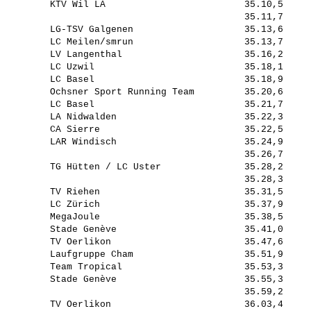
         KTV Wil LA                         35.10,5     
                                            35.11,7     
         LG-TSV Galgenen                    35.13,6     
         LC Meilen/smrun                    35.13,7     
         LV Langenthal                      35.16,2     
         LC Uzwil                           35.18,1     
         LC Basel                           35.18,9     
         Ochsner Sport Running Team         35.20,6     
         LC Basel                           35.21,7     
         LA Nidwalden                       35.22,3     
         CA Sierre                          35.22,5     
         LAR Windisch                       35.24,9     
                                            35.26,7     
         TG Hütten / LC Uster               35.28,2     
                                            35.28,3     
         TV Riehen                          35.31,5     
         LC Zürich                          35.37,9     
         MegaJoule                          35.38,5     
         Stade Genève                       35.41,0     
         TV Oerlikon                        35.47,6     
         Laufgruppe Cham                    35.51,9     
         Team Tropical                      35.53,3     
         Stade Genève                       35.55,3     
                                            35.59,2     
         TV Oerlikon                        36.03,4     