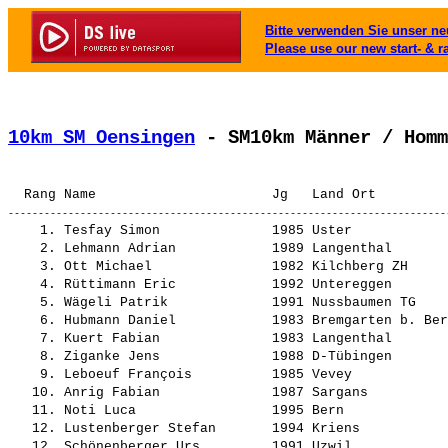
Bitte verwenden Sie unser neu
Please use our new start- & r
10km SM Oensingen
 - SM10km Männer / Homm
    1. 
Tesfay Simon             
 1985 Uster            
    2. 
Lehmann Adrian           
 1989 Langenthal       
    3. 
Ott Michael              
 1982 Kilchberg ZH     
    4. 
Rüttimann Eric           
 1992 Untereggen       
    5. 
Wägeli Patrik            
 1991 Nussbaumen TG    
    6. 
Hubmann Daniel           
 1983 Bremgarten b. Ber
    7. 
Kuert Fabian             
 1983 Langenthal       
    8. 
Ziganke Jens             
 1988 D-Tübingen       
    9. 
Leboeuf François         
 1985 Vevey            
   10. 
Anrig Fabian             
 1987 Sargans          
   11. 
Noti Luca                
 1995 Bern             
   12. 
Lustenberger Stefan      
 1994 Kriens           
   12. 
Schönenberger Urs        
 1991 Uzwil            