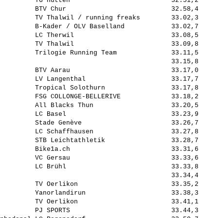
         TG Hütten                          32.51,2     
         BTV Chur                           32.58,4     
         TV Thalwil / running freaks        33.02,3     
         B-Kader / OLV Baselland            33.02,7     
         LC Therwil                         33.08,5     
         TV Thalwil                         33.09,8     
         Trilogie Running Team              33.11,5     
                                            33.15,8     
         BTV Aarau                          33.17,0     
         LV Langenthal                      33.17,7     
         Tropical Solothurn                 33.17,8     
         FSG COLLONGE-BELLERIVE             33.18,2     
         All Blacks Thun                    33.20,5     
         LC Basel                           33.23,9     
         Stade Genève                       33.26,7     
         LC Schaffhausen                    33.27,8     
         STB Leichtathletik                 33.28,7     
         Bike1a.ch                          33.31,6     
         VC Gersau                          33.33,6     
         LC Brühl                           33.33,8     
                                            33.34,4     
         TV Oerlikon                        33.35,2     
         Yanorlandirun                      33.38,3     
         TV Oerlikon                        33.41,1     
         PJ SPORTS                          33.44,3     