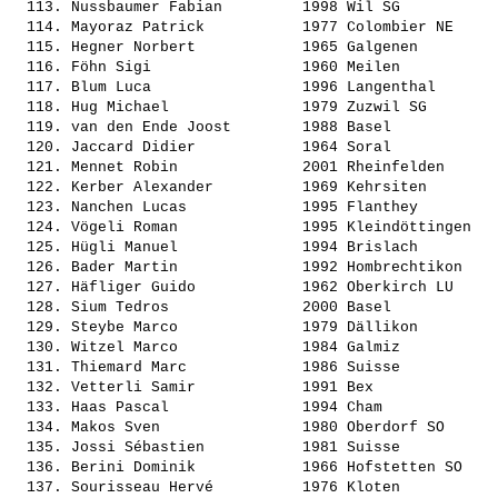
  113. 
Nussbaumer Fabian        
 1998 Wil SG           
  114. 
Mayoraz Patrick          
 1977 Colombier NE     
  115. 
Hegner Norbert           
 1965 Galgenen         
  116. 
Föhn Sigi                
 1960 Meilen           
  117. 
Blum Luca                
 1996 Langenthal       
  118. 
Hug Michael              
 1979 Zuzwil SG        
  119. 
van den Ende Joost       
 1988 Basel            
  120. 
Jaccard Didier           
 1964 Soral            
  121. 
Mennet Robin             
 2001 Rheinfelden      
  122. 
Kerber Alexander         
 1969 Kehrsiten        
  123. 
Nanchen Lucas            
 1995 Flanthey         
  124. 
Vögeli Roman             
 1995 Kleindöttingen   
  125. 
Hügli Manuel             
 1994 Brislach         
  126. 
Bader Martin             
 1992 Hombrechtikon    
  127. 
Häfliger Guido           
 1962 Oberkirch LU     
  128. 
Sium Tedros              
 2000 Basel            
  129. 
Steybe Marco             
 1979 Dällikon         
  130. 
Witzel Marco             
 1984 Galmiz           
  131. 
Thiemard Marc            
 1986 Suisse           
  132. 
Vetterli Samir           
 1991 Bex              
  133. 
Haas Pascal              
 1994 Cham             
  134. 
Makos Sven               
 1980 Oberdorf SO      
  135. 
Jossi Sébastien          
 1981 Suisse           
  136. 
Berini Dominik           
 1966 Hofstetten SO    
  137. 
Sourisseau Hervé         
 1976 Kloten           