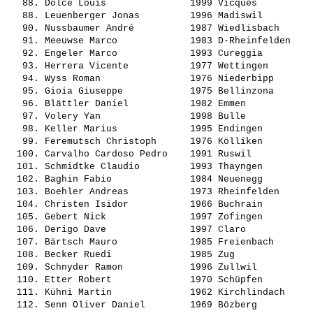
   88. 
Dolce Louis              
 1999 Vicques          
   88. 
Leuenberger Jonas        
 1996 Madiswil         
   90. 
Nussbaumer André         
 1987 Wiedlisbach      
   91. 
Meeuwse Marco            
 1983 D-Rheinfelden    
   92. 
Engeler Marco            
 1993 Cureggia         
   93. 
Herrera Vicente          
 1977 Wettingen        
   94. 
Wyss Roman               
 1976 Niederbipp       
   95. 
Gioia Giuseppe           
 1975 Bellinzona       
   96. 
Blättler Daniel          
 1982 Emmen            
   97. 
Volery Yan               
 1998 Bulle            
   98. 
Keller Marius            
 1995 Endingen         
   99. 
Feremutsch Christoph     
 1976 Kölliken         
  100. 
Carvalho Cardoso Pedro   
 1991 Ruswil           
  101. 
Schmidtke Claudio        
 1993 Thayngen         
  102. 
Baghin Fabio             
 1984 Neuenegg         
  103. 
Boehler Andreas          
 1973 Rheinfelden      
  104. 
Christen Isidor          
 1966 Buchrain         
  105. 
Gebert Nick              
 1997 Zofingen         
  106. 
Derigo Dave              
 1997 Claro            
  107. 
Bärtsch Mauro            
 1985 Freienbach       
  108. 
Becker Ruedi             
 1985 Zug              
  109. 
Schnyder Ramon           
 1996 Zullwil          
  110. 
Etter Robert             
 1970 Schüpfen         
  111. 
Kühni Martin             
 1962 Kirchlindach     
  112. 
Senn Oliver Daniel       
 1969 Bözberg          