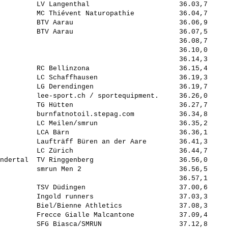
         LV Langenthal                      36.03,7     
         MC Thiévent Naturopathie           36.04,7     
         BTV Aarau                          36.06,9     
         BTV Aarau                          36.07,5     
                                            36.08,7     
                                            36.10,0     
                                            36.14,3     
         RC Bellinzona                      36.15,4     
         LC Schaffhausen                    36.19,3     
         LG Derendingen                     36.19,7     
         lee-sport.ch / sportequipment.     36.26,0     
         TG Hütten                          36.27,7     
         burnfatnotoil.stepag.com           36.34,8     
         LC Meilen/smrun                    36.35,2     
         LCA Bärn                           36.36,1     
         Laufträff Büren an der Aare        36.41,3     
         LC Zürich                          36.44,7     
ndertal  TV Ringgenberg                     36.56,0     
         smrun Men 2                        36.56,5     
                                            36.57,1     
         TSV Düdingen                       37.00,6     
         Ingold runners                     37.03,3     
         Biel/Bienne Athletics              37.08,3     
         Frecce Gialle Malcantone           37.09,4     
         SFG Biasca/SMRUN                   37.12,8     