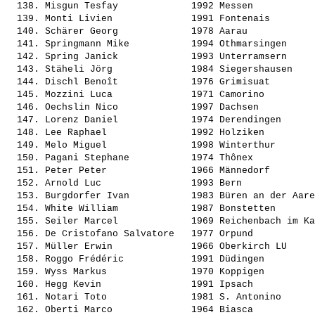
  138. 
Misgun Tesfay            
 1992 Messen           
  139. 
Monti Livien             
 1991 Fontenais        
  140. 
Schärer Georg            
 1978 Aarau            
  141. 
Springmann Mike          
 1994 Othmarsingen     
  142. 
Spring Janick            
 1993 Unterramsern     
  143. 
Stäheli Jörg             
 1984 Siegershausen    
  144. 
Dischl Benoît            
 1976 Grimisuat        
  145. 
Mozzini Luca             
 1971 Camorino         
  146. 
Oechslin Nico            
 1997 Dachsen          
  147. 
Lorenz Daniel            
 1974 Derendingen      
  148. 
Lee Raphael              
 1992 Holziken         
  149. 
Melo Miguel              
 1998 Winterthur       
  150. 
Pagani Stephane          
 1974 Thônex           
  151. 
Peter Peter              
 1966 Männedorf        
  152. 
Arnold Luc               
 1993 Bern             
  153. 
Burgdorfer Ivan          
 1983 Büren an der Aare
  154. 
White William            
 1987 Bonstetten       
  155. 
Seiler Marcel            
 1969 Reichenbach im Ka
  156. 
De Cristofano Salvatore  
 1977 Orpund           
  157. 
Müller Erwin             
 1966 Oberkirch LU     
  158. 
Roggo Frédéric           
 1991 Düdingen         
  159. 
Wyss Markus              
 1970 Koppigen         
  160. 
Hegg Kevin               
 1991 Ipsach           
  161. 
Notari Toto              
 1981 S. Antonino      
  162. 
Oberti Marco             
 1964 Biasca           