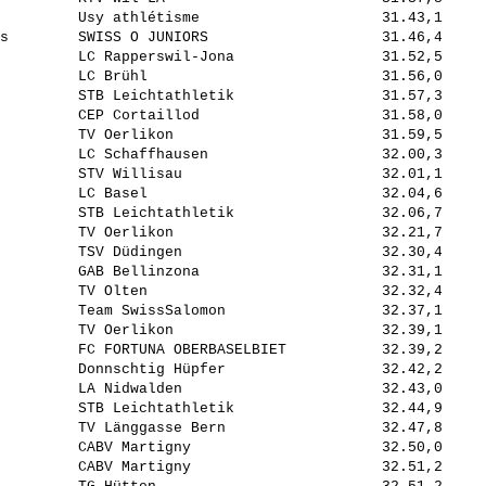
         Usy athlétisme                     31.43,1     
s        SWISS O JUNIORS                    31.46,4     
         LC Rapperswil-Jona                 31.52,5     
         LC Brühl                           31.56,0     
         STB Leichtathletik                 31.57,3     
         CEP Cortaillod                     31.58,0     
         TV Oerlikon                        31.59,5     
         LC Schaffhausen                    32.00,3     
         STV Willisau                       32.01,1     
         LC Basel                           32.04,6     
         STB Leichtathletik                 32.06,7     
         TV Oerlikon                        32.21,7     
         TSV Düdingen                       32.30,4     
         GAB Bellinzona                     32.31,1     
         TV Olten                           32.32,4     
         Team SwissSalomon                  32.37,1     
         TV Oerlikon                        32.39,1     
         FC FORTUNA OBERBASELBIET           32.39,2     
         Donnschtig Hüpfer                  32.42,2     
         LA Nidwalden                       32.43,0     
         STB Leichtathletik                 32.44,9     
         TV Länggasse Bern                  32.47,8     
         CABV Martigny                      32.50,0     
         CABV Martigny                      32.51,2     