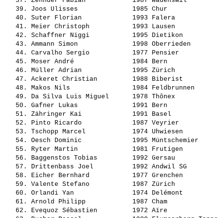
   37. 
Zehnder Fabian           
 1987 Wädenswil        
   39. 
Joos Ulisses             
 1985 Chur             
   40. 
Suter Florian            
 1993 Falera           
   41. 
Meier Christoph          
 1993 Lausen           
   42. 
Schaffner Niggi          
 1995 Dietikon         
   43. 
Ammann Simon             
 1998 Oberrieden       
   44. 
Carvalho Sergio          
 1977 Pensier          
   45. 
Moser André              
 1984 Bern             
   46. 
Müller Adrian            
 1995 Zürich           
   47. 
Ackeret Christian        
 1988 Biberist         
   48. 
Makos Nils               
 1984 Feldbrunnen      
   49. 
Da Silva Luis Miguel     
 1978 Thônex           
   50. 
Gafner Lukas             
 1991 Bern             
   51. 
Zähringer Kai            
 1991 Basel            
   52. 
Pinto Ricardo            
 1987 Veyrier          
   53. 
Tschopp Marcel           
 1974 Uhwiesen         
   54. 
Oesch Dominic            
 1995 Müntschemier     
   55. 
Ryter Martin             
 1981 Frutigen         
   56. 
Baggenstos Tobias        
 1992 Gersau           
   57. 
Drittenbass Joel         
 1992 Andwil SG        
   58. 
Eicher Bernhard          
 1977 Grenchen         
   59. 
Valente Stefano          
 1987 Zürich           
   60. 
Orlandi Yan              
 1974 Delémont         
   61. 
Arnold Philipp           
 1987 Cham             
   62. 
Evequoz Sébastien        
 1972 Aïre             