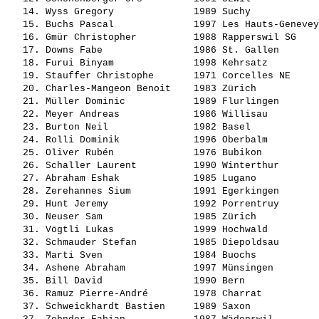
   14. 
Wyss Gregory             
 1989 Suchy            
   15. 
Buchs Pascal             
 1997 Les Hauts-Genevey
   16. 
Gmür Christopher         
 1988 Rapperswil SG    
   17. 
Downs Fabe               
 1986 St. Gallen       
   18. 
Furui Binyam             
 1998 Kehrsatz         
   19. 
Stauffer Christophe      
 1971 Corcelles NE     
   20. 
Charles-Mangeon Benoit   
 1983 Zürich           
   21. 
Müller Dominic           
 1989 Flurlingen       
   22. 
Meyer Andreas            
 1986 Willisau         
   23. 
Burton Neil              
 1982 Basel            
   24. 
Rolli Dominik            
 1996 Oberbalm         
   25. 
Oliver Rubén             
 1976 Bubikon          
   26. 
Schaller Laurent         
 1990 Winterthur       
   27. 
Abraham Eshak            
 1985 Lugano           
   28. 
Zerehannes Sium          
 1991 Egerkingen       
   29. 
Hunt Jeremy              
 1992 Porrentruy       
   30. 
Neuser Sam               
 1985 Zürich           
   31. 
Vögtli Lukas             
 1999 Hochwald         
   32. 
Schmauder Stefan         
 1985 Diepoldsau       
   33. 
Marti Sven               
 1984 Buochs           
   34. 
Ashene Abraham           
 1997 Münsingen        
   35. 
Bill David               
 1990 Bern             
   36. 
Ramuz Pierre-André       
 1978 Charrat          
   37. 
Schweickhardt Bastien    
 1989 Saxon            