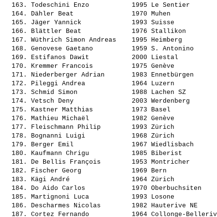
  163. 
Todeschini Enzo          
 1995 Le Sentier       
  164. 
Dähler Beat              
 1970 Muhen            
  165. 
Jäger Yannick            
 1993 Suisse           
  166. 
Blättler Beat            
 1976 Stallikon        
  167. 
Wüthrich Simon Andreas   
 1995 Heimberg         
  168. 
Genovese Gaetano         
 1959 S. Antonino      
  169. 
Estifanos Dawit          
 2000 Liestal          
  170. 
Kremmer Francois         
 1975 Genève           
  171. 
Niederberger Adrian      
 1983 Ennetbürgen      
  172. 
Pileggi Andrea           
 1964 Luzern           
  173. 
Schmid Simon             
 1988 Lachen SZ        
  174. 
Vetsch Deny              
 2003 Werdenberg       
  175. 
Kastner Matthias         
 1973 Basel            
  176. 
Mathieu Michaël          
 1982 Genève           
  177. 
Fleischmann Philip       
 1993 Zürich           
  178. 
Bognanni Luigi           
 1968 Zürich           
  179. 
Berger Emil              
 1967 Wiedlisbach      
  180. 
Kaufmann Chrigu          
 1985 Biberist         
  181. 
De Bellis François       
 1953 Montricher       
  182. 
Fischer Georg            
 1969 Bern             
  183. 
Kägi André               
 1964 Zürich           
  184. 
Do Aido Carlos           
 1970 Oberbuchsiten    
  185. 
Martignoni Luca          
 1993 Losone           
  186. 
Descharmes Nicolas       
 1982 Hauterive NE     
  187. 
Cortez Fernando          
 1964 Collonge-Belleriv