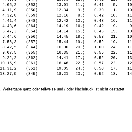
 4.05,2    (353)   ¦    13.01   11.¦    0.41    5.¦   10
 4.11,9    (350)   ¦    12.34    9.¦    0.39    1.¦   10
 4.32,8    (359)   ¦    12.16    8.¦    0.42   10.¦   11
 4.41,4    (348)   ¦    12.42   10.¦    0.48   16.¦   11
 4.43,6    (364)   ¦    14.19   16.¦    0.42    9.¦    9
 5.47,3    (354)   ¦    14.14   15.¦    0.46   15.¦   10
 6.44,6    (356)   ¦    14.45   18.¦    0.53   21.¦   10
 7.56,3    (357)   ¦    15.44   19.¦    0.52   19.¦   11
 8.42,5    (344)   ¦    16.00   20.¦    1.00   24.¦   11
 9.07,5    (355)   ¦    16.35   21.¦    0.55   22.¦   11
 9.22,2    (362)   ¦    14.41   17.¦    0.52   20.¦   13
10.15,9    (361)   ¦    16.46   22.¦    0.57   23.¦   12
11.31,2    (352)   ¦    19.05   24.¦    0.50   17.¦   11
 Weitergabe ganz oder teilweise und / oder Nachdruck ist nicht gestattet.