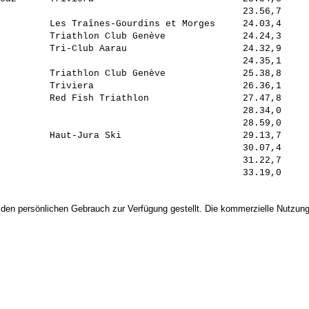
                                            23.56,7     
         Les Traînes-Gourdins et Morges     24.03,4     
         Triathlon Club Genève              24.24,3     
         Tri-Club Aarau                     24.32,9     
                                            24.35,1     
         Triathlon Club Genève              25.38,8     
         Triviera                           26.36,1     
         Red Fish Triathlon                 27.47,8     
                                            28.34,0     
                                            28.59,0     
         Haut-Jura Ski                      29.13,7     
                                            30.07,4     
                                            31.22,7     
 den persönlichen Gebrauch zur Verfügung gestellt. Die kommerzielle Nutzung,