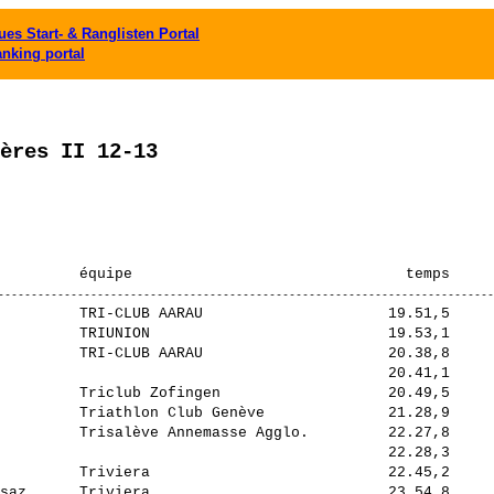
es Start- & Ranglisten Portal
anking portal
ères II 12-13
         TRI-CLUB AARAU                     19.51,5     
         TRIUNION                           19.53,1     
         TRI-CLUB AARAU                     20.38,8     
                                            20.41,1     
         Triclub Zofingen                   20.49,5     
         Triathlon Club Genève              21.28,9     
         Trisalève Annemasse Agglo.         22.27,8     
                                            22.28,3     
         Triviera                           22.45,2     
saz      Triviera                           23.54,8     