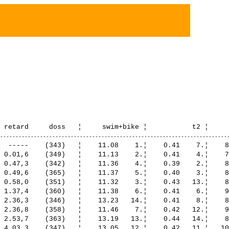
  -----    (343)   ¦    11.08    1.¦    0.41    7.¦    8
 0.01,6    (349)   ¦    11.13    2.¦    0.41    4.¦    7
 0.47,3    (342)   ¦    11.36    4.¦    0.39    2.¦    8
 0.49,6    (365)   ¦    11.37    5.¦    0.40    3.¦    8
 0.58,0    (351)   ¦    11.32    3.¦    0.43   13.¦    8
 1.37,4    (360)   ¦    11.38    6.¦    0.41    6.¦    9
 2.36,3    (346)   ¦    13.23   14.¦    0.41    8.¦    8
 2.36,8    (358)   ¦    11.46    7.¦    0.42   12.¦    9
 2.53,7    (363)   ¦    13.19   13.¦    0.44   14.¦    8
 4.03,3    (347)   ¦    13.05   12.¦    0.42   11.¦   10