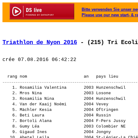
Bitte verwenden Sie unser neu
Please use our new start- & r
Triathlon de Nyon 2016
 - (215) Tri Ecoli
    1. Rosamilia Valentina       2003 Hunzenschwil     
    2. Mros Nina                 2003 Losone           
    3. Rosamilia Nina            2004 Hunzenschwil     
    4. Van der Kaaij Noémi       2004 Vevey            
    5. Mächler Kesia             2004 Oftringen        
    6. Beti Laura                2004 Russin           
    7. Bortoli Alana             2004 F-Pers Jussy     
    8. Gumy Léa                  2003 Colombier NE     
    9. Gigaud Ines               2004 Jongny           
   10. Abetel Leila              2004 St-Légier-La Chié