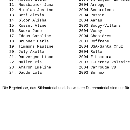
   11. Nussbaumer Jana           2004 Arnegg           
   12. Nicolas Justine           2004 Senarclens       
   13. Beti Alexia               2004 Russin           
   14. Gloor Alisha              2004 Aarau            
   15. Rosset Aline              2003 Bougy-Villars    
   16. Sudre Jane                2004 Vessy            
   17. Edeus Caroline            2004 Chesières        
   18. Brunner Carla             2003 Coffrane         
   19. Timmons Pauline           2004 USA-Santa Cruz   
   20. Joly Axelle               2004 Rolle            
   21. Dauvergne Lison           2004 F-Lamoura        
   22. Mullen Pia                2003 F-Ferney Voltaire
   23. Amaron Emeline            2004 Carrouge VD      
Die Ergebnisse, das Bildmaterial und das weitere Datenmaterial sind nur für