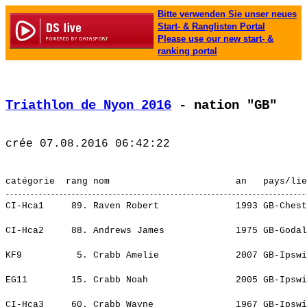
Bitte verwenden Sie unser neues
Start- & Ranglisten Portal
Please use our new start- &
ranking portal
Triathlon de Nyon 2016
 - nation "GB"
CI-Hca1     89. Raven Robert              1993 GB-Chest
                                                       
CI-Hca2     88. Andrews James             1975 GB-Godal
                                                       
KF9          5. Crabb Amelie              2007 GB-Ipswi
                                                       
EG11        15. Crabb Noah                2005 GB-Ipswi
                                                       
CI-Hca3     60. Crabb Wayne               1967 GB-Ipswi