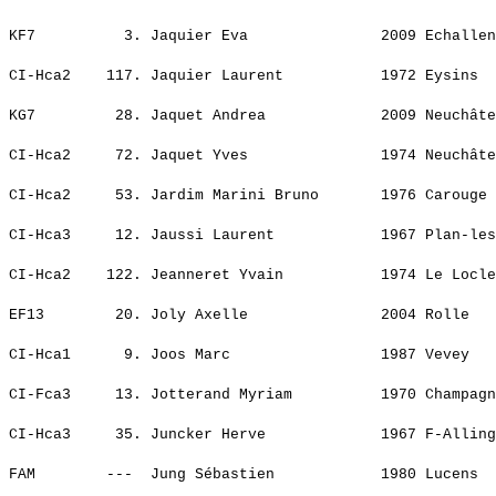
                                                       
KF7          3. Jaquier Eva               2009 Echallen
                                                       
CI-Hca2    117. Jaquier Laurent           1972 Eysins  
                                                       
KG7         28. Jaquet Andrea             2009 Neuchâte
                                                       
CI-Hca2     72. Jaquet Yves               1974 Neuchâte
                                                       
CI-Hca2     53. Jardim Marini Bruno       1976 Carouge 
                                                       
CI-Hca3     12. Jaussi Laurent            1967 Plan-les
                                                       
CI-Hca2    122. Jeanneret Yvain           1974 Le Locle
                                                       
EF13        20. Joly Axelle               2004 Rolle   
                                                       
CI-Hca1      9. Joos Marc                 1987 Vevey   
                                                       
CI-Fca3     13. Jotterand Myriam          1970 Champagn
                                                       
CI-Hca3     35. Juncker Herve             1967 F-Alling
                                                       
FAM        ---  Jung Sébastien            1980 Lucens  
                                                       