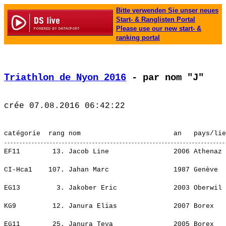
Bitte verwenden Sie unser neues
Start- & Ranglisten Portal
Please use our new start- &
ranking portal
Triathlon de Nyon 2016
 - par nom "J"
EF11        13. Jacob Line                2006 Athenaz 
                                                       
CI-Hca1    107. Jahan Marc                1987 Genève  
                                                       
EG13         3. Jakober Eric              2003 Oberwil 
                                                       
KG9         12. Janura Elias              2007 Borex   
                                                       
EG11        25. Janura Teva               2005 Borex   