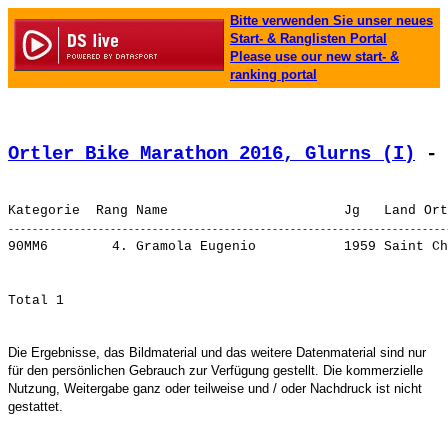
Bitte verwenden Sie unser neues
Start- & Ranglisten Portal
Please use our new start- &
ranking portal
Ortler Bike Marathon 2016, Glurns (I)
 - 
90MM6        4. 
Gramola Eugenio          
 1959 Saint Ch
Die Ergebnisse, das Bildmaterial und das weitere Datenmaterial sind nur
für den persönlichen Gebrauch zur Verfügung gestellt. Die kommerzielle
Nutzung, Weitergabe ganz oder teilweise und / oder Nachdruck ist nicht
gestattet.