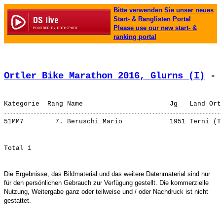
Bitte verwenden Sie unser neues
Start- & Ranglisten Portal
Please use our new start- &
ranking portal
Ortler Bike Marathon 2016, Glurns (I)
 - 
51MM7        7. 
Beruschi Mario           
 1951 Terni (T
Die Ergebnisse, das Bildmaterial und das weitere Datenmaterial sind nur
für den persönlichen Gebrauch zur Verfügung gestellt. Die kommerzielle
Nutzung, Weitergabe ganz oder teilweise und / oder Nachdruck ist nicht
gestattet.