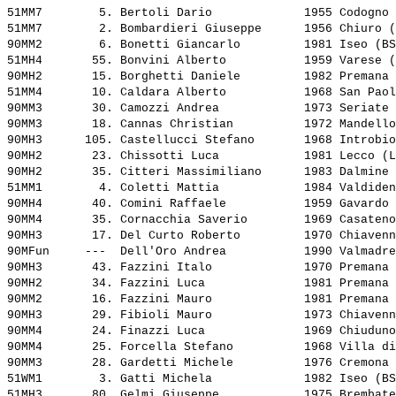
51MM7        5. 
Bertoli Dario            
 1955 Codogno 
51MM7        2. 
Bombardieri Giuseppe     
 1956 Chiuro (
90MM2        6. 
Bonetti Giancarlo        
 1981 Iseo (BS
51MH4       55. 
Bonvini Alberto          
 1959 Varese (
90MH2       15. 
Borghetti Daniele        
 1982 Premana 
51MM4       10. 
Caldara Alberto          
 1968 San Paol
90MM3       30. 
Camozzi Andrea           
 1973 Seriate 
90MM3       18. 
Cannas Christian         
 1972 Mandello
90MH3      105. 
Castellucci Stefano      
 1968 Introbio
90MH2       23. 
Chissotti Luca           
 1981 Lecco (L
90MH2       35. 
Citteri Massimiliano     
 1983 Dalmine 
51MM1        4. 
Coletti Mattia           
 1984 Valdiden
90MH4       40. 
Comini Raffaele          
 1959 Gavardo 
90MM4       35. 
Cornacchia Saverio       
 1969 Casateno
90MH3       17. 
Del Curto Roberto        
 1970 Chiavenn
90MFun     ---  
Dell'Oro Andrea          
 1990 Valmadre
90MH3       43. 
Fazzini Italo            
 1970 Premana 
90MH2       34. 
Fazzini Luca             
 1981 Premana 
90MM2       16. 
Fazzini Mauro            
 1981 Premana 
90MH3       29. 
Fibioli Mauro            
 1973 Chiavenn
90MM4       24. 
Finazzi Luca             
 1969 Chiuduno
90MM4       25. 
Forcella Stefano         
 1968 Villa di
90MM3       28. 
Gardetti Michele         
 1976 Cremona 
51WM1        3. 
Gatti Michela            
 1982 Iseo (BS
51MH3       80. 
Gelmi Giuseppe           
 1975 Brembate