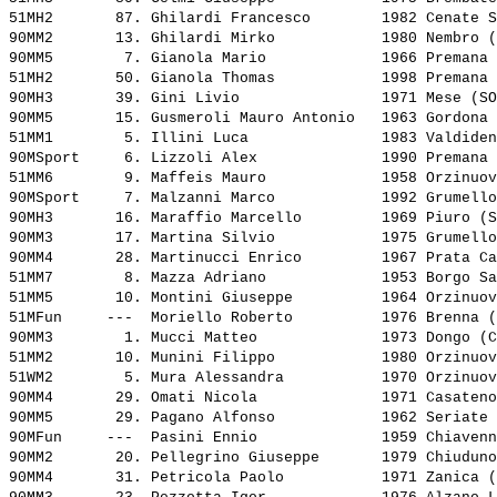
51MH2       87. 
Ghilardi Francesco       
 1982 Cenate S
90MM2       13. 
Ghilardi Mirko           
 1980 Nembro (
90MM5        7. 
Gianola Mario            
 1966 Premana 
51MH2       50. 
Gianola Thomas           
 1998 Premana 
90MH3       39. 
Gini Livio               
 1971 Mese (SO
90MM5       15. 
Gusmeroli Mauro Antonio  
 1963 Gordona 
51MM1        5. 
Illini Luca              
 1983 Valdiden
90MSport     6. 
Lizzoli Alex             
 1990 Premana 
51MM6        9. 
Maffeis Mauro            
 1958 Orzinuov
90MSport     7. 
Malzanni Marco           
 1992 Grumello
90MH3       16. 
Maraffio Marcello        
 1969 Piuro (S
90MM3       17. 
Martina Silvio           
 1975 Grumello
90MM4       28. 
Martinucci Enrico        
 1967 Prata Ca
51MM7        8. 
Mazza Adriano            
 1953 Borgo Sa
51MM5       10. 
Montini Giuseppe         
 1964 Orzinuov
51MFun     ---  
Moriello Roberto         
 1976 Brenna (
90MM3        1. 
Mucci Matteo             
 1973 Dongo (C
51MM2       10. 
Munini Filippo           
 1980 Orzinuov
51WM2        5. 
Mura Alessandra          
 1970 Orzinuov
90MM4       29. 
Omati Nicola             
 1971 Casateno
90MM5       29. 
Pagano Alfonso           
 1962 Seriate 
90MFun     ---  
Pasini Ennio             
 1959 Chiavenn
90MM2       20. 
Pellegrino Giuseppe      
 1979 Chiuduno
90MM4       31. 
Petricola Paolo          
 1971 Zanica (