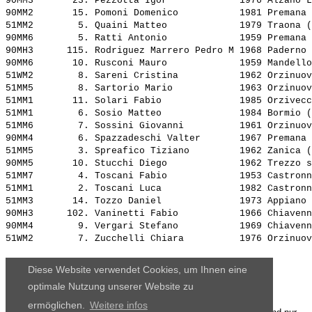
90MM3       23. 
Pezzotta Igor            
 1976 Alzano L
90MM2       15. 
Pomoni Domenico          
 1981 Premana 
51MM2        5. 
Quaini Matteo            
 1979 Traona (
90MM6        5. 
Ratti Antonio            
 1959 Premana 
90MH3      115. 
Rodriguez Marrero Pedro M
 1968 Paderno 
90MM6       10. 
Rusconi Mauro            
 1959 Mandello
51WM2        8. 
Sareni Cristina          
 1962 Orzinuov
51MM5        8. 
Sartorio Mario           
 1963 Orzinuov
51MM1       11. 
Solari Fabio             
 1985 Orzivecc
51MM1        6. 
Sosio Matteo             
 1984 Bormio (
51MM6        7. 
Sossini Giovanni         
 1961 Orzinuov
90MM4        6. 
Spazzadeschi Valter      
 1967 Premana 
51MM5        3. 
Spreafico Tiziano        
 1962 Zanica (
90MM5       10. 
Stucchi Diego            
 1962 Trezzo s
51MM7        4. 
Toscani Fabio            
 1953 Castronn
51MM1        2. 
Toscani Luca             
 1982 Castronn
51MM3       14. 
Tozzo Daniel             
 1973 Appiano 
90MH3      102. 
Vaninetti Fabio          
 1966 Chiavenn
90MM4        9. 
Vergari Stefano          
 1969 Chiavenn
51WM2        7. 
Zucchelli Chiara         
 1976 Orzinuov
Diese Website verwendet Cookies, um Ihnen eine
optimale Nutzung unserer Website zu
ermöglichen.
Weitere infos