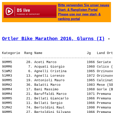
Bitte verwenden Sie unser neues
Start- & Ranglisten Portal
Please use our new start- &
ranking portal
Ortler Bike Marathon 2016, Glurns (I)
 - 
90MM5       28. 
Aceti Marco              
 1966 Seriate 
90MM6        7. 
Acquati Giorgio          
 1960 Colico (
51WM2        6. 
Agnelli Cristina         
 1965 Orzinuov
51MM3       13. 
Agnelli Lorenzo          
 1972 Orzinuov
90MM5       19. 
Antonioli Mauro          
 1965 Calcinat
90MH2       36. 
Balatti Marco            
 1983 Mese (SO
90MM4       17. 
Bani Massimo             
 1968 Gorle (B
90MM4       21. 
Baruffaldi Marco         
 1971 Premana 
90MM5       21. 
Bellati Giancarlo        
 1966 Premana 
90MM5       11. 
Bellati Sergio           
 1966 Premana 
51MH2       74. 
Bertoldini Raul          
 1998 Premana 
90MM5       27. 
Bertoldini Silvano       
 1966 Premana 