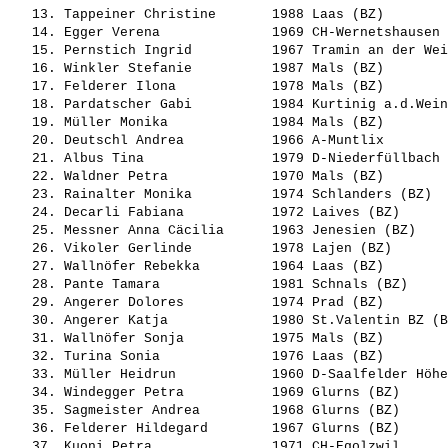
   13. 
Tappeiner Christine      
 1988 Laas (BZ)        
   14. 
Egger Verena             
 1969 CH-Wernetshausen 
   15. 
Pernstich Ingrid         
 1967 Tramin an der Wei
   16. 
Winkler Stefanie         
 1987 Mals (BZ)        
   17. 
Felderer Ilona           
 1978 Mals (BZ)        
   18. 
Pardatscher Gabi         
 1984 Kurtinig a.d.Wein
   19. 
Müller Monika            
 1984 Mals (BZ)        
   20. 
Deutschl Andrea          
 1966 A-Muntlix        
   21. 
Albus Tina               
 1979 D-Niederfüllbach 
   22. 
Waldner Petra            
 1970 Mals (BZ)        
   23. 
Rainalter Monika         
 1974 Schlanders (BZ)  
   24. 
Decarli Fabiana          
 1972 Laives (BZ)      
   25. 
Messner Anna Cäcilia     
 1963 Jenesien (BZ)    
   26. 
Vikoler Gerlinde         
 1978 Lajen (BZ)       
   27. 
Wallnöfer Rebekka        
 1964 Laas (BZ)        
   28. 
Pante Tamara             
 1981 Schnals (BZ)     
   29. 
Angerer Dolores          
 1974 Prad (BZ)        
   30. 
Angerer Katja            
 1980 St.Valentin BZ (B
   31. 
Wallnöfer Sonja          
 1975 Mals (BZ)        
   32. 
Turina Sonia             
 1976 Laas (BZ)        
   33. 
Müller Heidrun           
 1960 D-Saalfelder Höhe
   34. 
Windegger Petra          
 1969 Glurns (BZ)      
   35. 
Sagmeister Andrea        
 1968 Glurns (BZ)      
   36. 
Felderer Hildegard       
 1967 Glurns (BZ)      
   37. 
Kuoni Petra              
 1971 CH-Egolzwil      