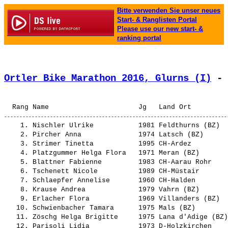
Bitte verwenden Sie unser neues
Start- & Ranglisten Portal
Please use our new start- &
ranking portal
Ortler Bike Marathon 2016, Glurns (I)
 - 
    1. 
Nischler Ulrike          
 1981 Feldthurns (BZ)  
    2. 
Pircher Anna             
 1974 Latsch (BZ)      
    3. 
Strimer Tinetta          
 1995 CH-Ardez         
    4. 
Platzgummer Helga Flora  
 1971 Meran (BZ)       
    5. 
Blattner Fabienne        
 1983 CH-Aarau Rohr    
    6. 
Tschenett Nicole         
 1989 CH-Müstair       
    7. 
Schlaepfer Annelise      
 1960 CH-Halden        
    8. 
Krause Andrea            
 1979 Vahrn (BZ)       
    9. 
Erlacher Flora           
 1969 Villanders (BZ)  
   10. 
Schwienbacher Tamara     
 1975 Mals (BZ)        
   11. 
Zöschg Helga Brigitte    
 1975 Lana d'Adige (BZ)
   12. 
Parisoli Lidia           
 1973 D-Holzkirchen    