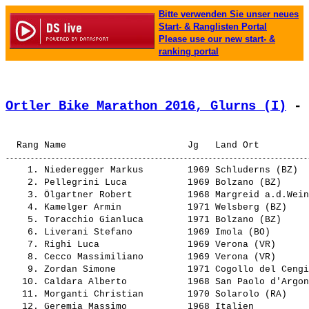
Bitte verwenden Sie unser neues
Start- & Ranglisten Portal
Please use our new start- &
ranking portal
Ortler Bike Marathon 2016, Glurns (I)
 - 
    1. 
Niederegger Markus       
 1969 Schluderns (BZ)  
    2. 
Pellegrini Luca          
 1969 Bolzano (BZ)     
    3. 
Ölgartner Robert         
 1968 Margreid a.d.Wein
    4. 
Kamelger Armin           
 1971 Welsberg (BZ)    
    5. 
Toracchio Gianluca       
 1971 Bolzano (BZ)     
    6. 
Liverani Stefano         
 1969 Imola (BO)       
    7. 
Righi Luca               
 1969 Verona (VR)      
    8. 
Cecco Massimiliano       
 1969 Verona (VR)      
    9. 
Zordan Simone            
 1971 Cogollo del Cengi
   10. 
Caldara Alberto          
 1968 San Paolo d'Argon
   11. 
Morganti Christian       
 1970 Solarolo (RA)    
   12. 
Geremia Massimo          
 1968 Italien          