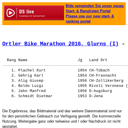
Bitte verwenden Sie unser neues
Start- & Ranglisten Portal
Please use our new start- &
ranking portal
Ortler Bike Marathon 2016, Glurns (I)
 - 
    1. 
Plachel Kurt             
 1954 CH-Tübach        
    2. 
Gehrig Karl              
 1954 CH-Frasnacht     
    3. 
Alig Giusep              
 1956 CH-Zollikerberg  
    4. 
Boldo Luigi              
 1955 Rivoli Veronese (
    5. 
Jahn Manfred             
 1956 D-Augsburg       
    6. 
Schmidt Dietmar          
 1953 D-Jena           
Die Ergebnisse, das Bildmaterial und das weitere Datenmaterial sind nur
für den persönlichen Gebrauch zur Verfügung gestellt. Die kommerzielle
Nutzung, Weitergabe ganz oder teilweise und / oder Nachdruck ist nicht
gestattet.