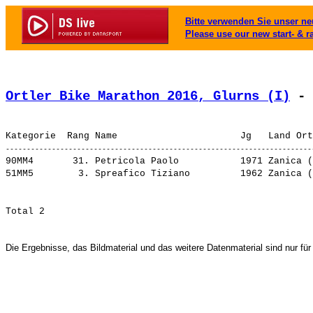
Bitte verwenden Sie unser neu
Please use our new start- & r
Ortler Bike Marathon 2016, Glurns (I)
 - 
90MM4       31. 
Petricola Paolo          
 1971 Zanica (
51MM5        3. 
Spreafico Tiziano        
 1962 Zanica (
Die Ergebnisse, das Bildmaterial und das weitere Datenmaterial sind nur für