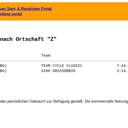
es Start- & Ranglisten Portal
anking portal
nach Ortschaft "Z"
BG)               TEAM CYCLE CLASSIC               7:44.
BG)               AIDO GRASSOBBIO                  3:14.
 den persönlichen Gebrauch zur Verfügung gestellt. Die kommerzielle Nutzung,