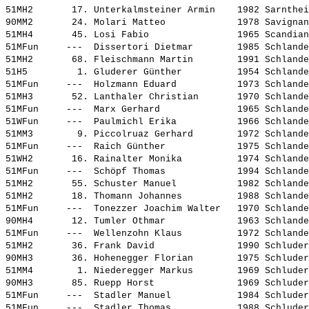
51MH2       17. 
Unterkalmsteiner Armin   
 1982 Sarnthei
90MM2       24. 
Molari Matteo            
 1978 Savignan
51MH4       45. 
Losi Fabio               
 1965 Scandian
51MFun     ---  
Dissertori Dietmar       
 1985 Schlande
51MH2       68. 
Fleischmann Martin       
 1991 Schlande
51H5         1. 
Gluderer Günther         
 1954 Schlande
51MFun     ---  
Holzmann Eduard          
 1973 Schlande
51MH3       52. 
Lanthaler Christian      
 1970 Schlande
51MFun     ---  
Marx Gerhard             
 1965 Schlande
51WFun     ---  
Paulmichl Erika          
 1966 Schlande
51MM3        9. 
Piccolruaz Gerhard       
 1972 Schlande
51MFun     ---  
Raich Günther            
 1975 Schlande
51WH2       16. 
Rainalter Monika         
 1974 Schlande
51MFun     ---  
Schöpf Thomas            
 1994 Schlande
51MH2       55. 
Schuster Manuel          
 1982 Schlande
51MH2       18. 
Thomann Johannes         
 1988 Schlande
51MFun     ---  
Tonezzer Joachim Walter  
 1970 Schlande
90MH4       12. 
Tumler Othmar            
 1963 Schlande
51MFun     ---  
Wellenzohn Klaus         
 1972 Schlande
51MH2       36. 
Frank David              
 1990 Schluder
90MH3       36. 
Hohenegger Florian       
 1975 Schluder
51MM4        1. 
Niederegger Markus       
 1969 Schluder
90MH3       85. 
Ruepp Horst              
 1969 Schluder
51MFun     ---  
Stadler Manuel           
 1984 Schluder
51MFun     ---  
Stadler Thomas           
 1988 Schluder