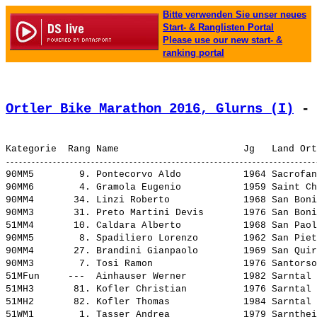
Bitte verwenden Sie unser neues
Start- & Ranglisten Portal
Please use our new start- &
ranking portal
Ortler Bike Marathon 2016, Glurns (I)
 - 
90MM5        9. 
Pontecorvo Aldo          
 1964 Sacrofan
90MM6        4. 
Gramola Eugenio          
 1959 Saint Ch
90MM4       34. 
Linzi Roberto            
 1968 San Boni
90MM3       31. 
Preto Martini Devis      
 1976 San Boni
51MM4       10. 
Caldara Alberto          
 1968 San Paol
90MM5        8. 
Spadiliero Lorenzo       
 1962 San Piet
90MM4       27. 
Brandini Gianpaolo       
 1969 San Quir
90MM3        7. 
Tosi Ramon               
 1976 Santorso
51MFun     ---  
Ainhauser Werner         
 1982 Sarntal 
51MH3       81. 
Kofler Christian         
 1976 Sarntal 
51MH2       82. 
Kofler Thomas            
 1984 Sarntal 
51WM1        1. 
Tasser Andrea            
 1979 Sarnthei