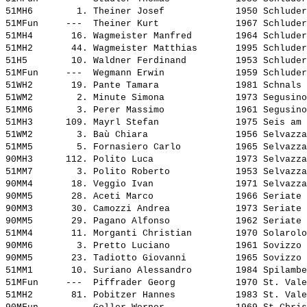
51MH6        1. 
Theiner Josef            
 1950 Schluder
51MFun     ---  
Theiner Kurt             
 1967 Schluder
51MH4       16. 
Wagmeister Manfred       
 1964 Schluder
51MH2       44. 
Wagmeister Matthias      
 1995 Schluder
51H5        10. 
Waldner Ferdinand        
 1953 Schluder
51MFun     ---  
Wegmann Erwin            
 1959 Schluder
51WH2       19. 
Pante Tamara             
 1981 Schnals 
51WM2        2. 
Minute Simona            
 1973 Segusino
51MM6        3. 
Perer Massimo            
 1961 Segusino
51MH3      109. 
Mayrl Stefan             
 1975 Seis am 
51WM2        3. 
Baù Chiara               
 1956 Selvazza
51MM5        5. 
Fornasiero Carlo         
 1965 Selvazza
90MH3      112. 
Polito Luca              
 1973 Selvazza
51MM7        3. 
Polito Roberto           
 1953 Selvazza
90MM4       18. 
Veggio Ivan              
 1971 Selvazza
90MM5       28. 
Aceti Marco              
 1966 Seriate 
90MM3       30. 
Camozzi Andrea           
 1973 Seriate 
90MM5       29. 
Pagano Alfonso           
 1962 Seriate 
51MM4       11. 
Morganti Christian       
 1970 Solarolo
90MM6        3. 
Pretto Luciano           
 1961 Sovizzo 
90MM5       23. 
Tadiotto Giovanni        
 1965 Sovizzo 
51MM1       10. 
Suriano Alessandro       
 1984 Spilambe
51MFun     ---  
Piffrader Georg          
 1970 St. Vale
51MH2       81. 
Pobitzer Hannes          
 1983 St. Vale