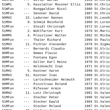
90MFun     ---  
Goller Werner            
 1969 St.Chris
51WM1        5. 
Kasslatter Mussner Ellis 
 1980 St.Chris
51WFun     ---  
Runggaldier Nicol        
 1980 St.Chris
51MFun     ---  
Senoner David            
 1987 St.Chris
90MH2       22. 
Ladurner Hannes          
 1993 St.Leonh
51MH4        9. 
Schmid Reinhold          
 1960 St.Loren
51MFun     ---  
Steidl Christoph         
 1972 St.Loren
51MM2        2. 
Wohlfarter Kurt          
 1979 St.Marti
90MM5        4. 
Prossliner Walter        
 1962 St.Micha
90MFun     ---  
Thaler Richard           
 1966 St Pauls
51MH3       11. 
Pichler Alexander        
 1978 St.Sigmu
90MFun     ---  
Bernardi Claudio         
 1960 St.Ulric
90MFun     ---  
Demez Flavio             
 1991 St.Ulric
90MFun     ---  
Fontana Egon             
 1970 St.Ulric
90MFun     ---  
Goller Karl Heinz        
 1970 St.Ulric
51MFun     ---  
Holzknecht Ivan          
 1971 St.Ulric
51MH1        5. 
Kostner Aaron            
 1999 St.Ulric
90MH3       51. 
Kostner Ivan             
 1969 St.Ulric
90MFun     ---  
Lartschneider Helmuth    
 1957 St.Ulric
90MFun     ---  
Piccolruaz Roland        
 1972 St.Ulric
90MFun     ---  
Rifesser Armin           
 1969 St.Ulric
90MH2       11. 
Lutz Christoph           
 1981 St.Valen
51MFun     ---  
Stecher Peter            
 1990 St.Valen
51MFun     ---  
Stocker Ewald            
 1984 St.Valen
51MFun     ---  
Stocker Roland           
 1987 St.Valen