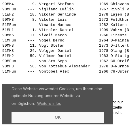
90MM4        9. 
Vergari Stefano          
 1969 Chiavenn
90MFun     ---  
Vigliano Emilio          
 1967 Rivoli V
51WH2       18. 
Vikoler Gerlinde         
 1978 Lajen (B
90MH3        8. 
Vikoler Luis             
 1972 Feldthur
51MFun     ---  
Vinante Hannes           
 1982 Kaltern 
51MH1        1. 
Vitroler Daniel          
 1999 Vahrn (B
90MM5       17. 
Vivoli Marco             
 1966 Firenze 
51MFun     ---  
Vogel Bernd              
 1964 D-Mainta
90MH3       11. 
Vogt Stefan              
 1973 D-Illert
51MH3       24. 
Volgger Daniel           
 1978 Olang (B
51MH2       59. 
Vollmer Daniel           
 1983 D-Stuttg
90MFun     ---  
von Arx Sepp             
 1962 CH-Otelf
90MH3       56. 
von Kotzebue Alexander   
 1978 D-Nürnbe
51MFun     ---  
Vontobel Alex            
 1966 CH-Uster
Diese Website verwendet Cookies, um Ihnen eine
optimale Nutzung unserer Website zu
Die Ergebnisse, das Bildmaterial und das weitere Datenmaterial sind nur
ermöglichen.
Weitere infos
für den persönlichen Gebrauch zur Verfügung gestellt. Die kommerzielle
Nutzung, Weitergabe ganz oder teilweise und / oder Nachdruck ist nicht
OK
gestattet.