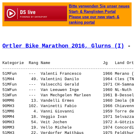
Bitte verwenden Sie unser neues
Start- & Ranglisten Portal
Please use our new start- &
ranking portal
Ortler Bike Marathon 2016, Glurns (I)
 - 
51MFun     ---  
Valenti Francesco        
 1966 Merano (
51MH4       49. 
Valentini Danilo         
 1964 Cles (TN
51MFun     ---  
Valsecchi Gerald         
 1971 CH-Samna
51WFun     ---  
Van Leeuwen Inge         
 1960 NL-Nuth 
51WFun     ---  
Van Mechgelen Marleen    
 1961 B-Dessel
90MM6       13. 
Vandelli Ermes           
 1960 Imola (B
90MH3      102. 
Vaninetti Fabio          
 1966 Chiavenn
51MM6        4. 
Vanni Giovanni           
 1959 Torre de
90MM4       18. 
Veggio Ivan              
 1971 Selvazza
90MH3       54. 
Veit Jochen              
 1972 A-Götzis
90MM3       19. 
Vello Michele            
 1974 Concordi
51MH3       22. 
Verdorfer Matthäus       
 1975 Feldthur