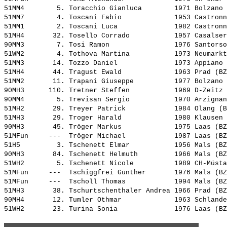
51MM4        5. 
Toracchio Gianluca       
 1971 Bolzano 
51MM7        4. 
Toscani Fabio            
 1953 Castronn
51MM1        2. 
Toscani Luca             
 1982 Castronn
51MH4       32. 
Tosello Corrado          
 1957 Casalser
90MM3        7. 
Tosi Ramon               
 1976 Santorso
51WM2        4. 
Tothova Martina          
 1973 Neumarkt
51MM3       14. 
Tozzo Daniel             
 1973 Appiano 
51MH4       44. 
Tragust Ewald            
 1963 Prad (BZ
51MM2       11. 
Trapani Giuseppe         
 1977 Bolzano 
90MH3      110. 
Tretner Steffen          
 1969 D-Zeitz 
90MM4        5. 
Trevisan Sergio          
 1970 Arzignan
51MH2       29. 
Treyer Patrick           
 1984 Olang (B
51MH3       29. 
Troger Harald            
 1980 Klausen 
90MH3       45. 
Tröger Markus            
 1975 Laas (BZ
51MFun     ---  
Tröger Michael           
 1987 Laas (BZ
51H5         3. 
Tschenett Elmar          
 1956 Mals (BZ
90MH3       84. 
Tschenett Helmuth        
 1966 Mals (BZ
51WH2        5. 
Tschenett Nicole         
 1989 CH-Müsta
51MFun     ---  
Tschiggfrei Günther      
 1976 Mals (BZ
51MFun     ---  
Tscholl Thomas           
 1994 Mals (BZ
51MH3       38. 
Tschurtschenthaler Andrea
 1966 Prad (BZ
90MH4       12. 
Tumler Othmar            
 1963 Schlande
51WH2       23. 
Turina Sonia             
 1976 Laas (BZ