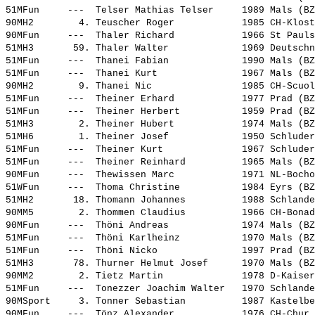
51MFun     ---  
Telser Mathias Telser    
 1989 Mals (BZ
90MH2        4. 
Teuscher Roger           
 1985 CH-Klost
90MFun     ---  
Thaler Richard           
 1966 St Pauls
51MH3       59. 
Thaler Walter            
 1969 Deutschn
51MFun     ---  
Thanei Fabian            
 1990 Mals (BZ
51MFun     ---  
Thanei Kurt              
 1967 Mals (BZ
90MH2        9. 
Thanei Nic               
 1985 CH-Scuol
51MFun     ---  
Theiner Erhard           
 1977 Prad (BZ
51MFun     ---  
Theiner Herbert          
 1959 Prad (BZ
51MH3        2. 
Theiner Hubert           
 1974 Mals (BZ
51MH6        1. 
Theiner Josef            
 1950 Schluder
51MFun     ---  
Theiner Kurt             
 1967 Schluder
51MFun     ---  
Theiner Reinhard         
 1965 Mals (BZ
90MFun     ---  
Thewissen Marc           
 1971 NL-Bocho
51WFun     ---  
Thoma Christine          
 1984 Eyrs (BZ
51MH2       18. 
Thomann Johannes         
 1988 Schlande
90MM5        2. 
Thommen Claudius         
 1966 CH-Bonad
90MFun     ---  
Thöni Andreas            
 1974 Mals (BZ
51MFun     ---  
Thöni Karlheinz          
 1970 Mals (BZ
51MFun     ---  
Thöni Nicko              
 1997 Prad (BZ
51MH3       78. 
Thurner Helmut Josef     
 1970 Mals (BZ
90MM2        2. 
Tietz Martin             
 1978 D-Kaiser
51MFun     ---  
Tonezzer Joachim Walter  
 1970 Schlande
90MSport     3. 
Tonner Sebastian         
 1987 Kastelbe
90MFun     ---  
Tönz Alexander           
 1976 CH-Chur 