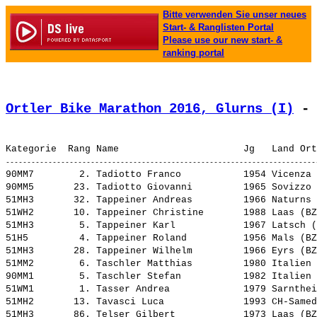
Bitte verwenden Sie unser neues
Start- & Ranglisten Portal
Please use our new start- &
ranking portal
Ortler Bike Marathon 2016, Glurns (I)
 - 
90MM7        2. 
Tadiotto Franco          
 1954 Vicenza 
90MM5       23. 
Tadiotto Giovanni        
 1965 Sovizzo 
51MH3       32. 
Tappeiner Andreas        
 1966 Naturns 
51WH2       10. 
Tappeiner Christine      
 1988 Laas (BZ
51MH3        5. 
Tappeiner Karl           
 1967 Latsch (
51H5         4. 
Tappeiner Roland         
 1956 Mals (BZ
51MH3       28. 
Tappeiner Wilhelm        
 1966 Eyrs (BZ
51MM2        6. 
Taschler Matthias        
 1980 Italien 
90MM1        5. 
Taschler Stefan          
 1982 Italien 
51WM1        1. 
Tasser Andrea            
 1979 Sarnthei
51MH2       13. 
Tavasci Luca             
 1993 CH-Samed
51MH3       86. 
Telser Gilbert           
 1973 Laas (BZ