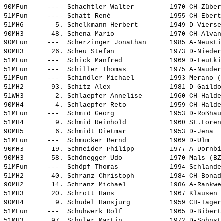
90MFun     ---  
Schachtler Walter        
 1970 CH-Züber
51MFun     ---  
Schatt René              
 1955 CH-Ebert
51MH6        5. 
Schelkmann Herbert       
 1949 D-Vierse
90MH3       48. 
Schena Mario             
 1970 CH-Alvan
90MFun     ---  
Scherzinger Jonathan     
 1985 A-Neusti
90MH3       26. 
Scheu Stefan             
 1973 D-Nieder
51MFun     ---  
Schick Manfred           
 1969 D-Leutki
51MFun     ---  
Schiller Thomas          
 1975 A-Nauder
51MFun     ---  
Schindler Michael        
 1993 Merano (
51MH2       93. 
Schitz Alex              
 1981 D-Gaildo
51WH3        2. 
Schlaepfer Annelise      
 1960 CH-Halde
90MH4        4. 
Schlaepfer Reto          
 1959 CH-Halde
51MFun     ---  
Schmid Georg             
 1953 D-Roßhau
51MH4        9. 
Schmid Reinhold          
 1960 St.Loren
90MH5        6. 
Schmidt Dietmar          
 1953 D-Jena  
51MFun     ---  
Schmucker Bernd          
 1969 D-Ulm   
90MH3       19. 
Schneider Philipp        
 1977 A-Dornbi
90MH3       58. 
Schönegger Udo           
 1970 Mals (BZ
51MFun     ---  
Schöpf Thomas            
 1994 Schlande
51MH2       40. 
Schranz Christoph        
 1984 CH-Bonad
90MH2       14. 
Schranz Michael          
 1986 A-Rankwe
51MH3       20. 
Schrott Hans             
 1967 Klausen 
90MH4        9. 
Schudel Hansjürg         
 1959 CH-Täger
51MFun     ---  
Schuhwerk Rolf           
 1965 D-Bibert
51MH3       97. 
Schüler Martin           
 1972 D-Söhnst