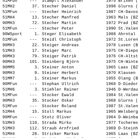
51MFun     ---  
Stampfl Alexander        
 1975 Brixen (
51MH2       37. 
Stecher Daniel           
 1998 Glurns (
51MFun     ---  
Stecher Heinrich         
 1987 CH-Davos
51MH4       13. 
Stecher Manfred          
 1963 Mals (BZ
90MH3       72. 
Stecher Martin           
 1972 Prad (BZ
51MFun     ---  
Stecher Peter            
 1990 St.Valen
90WSport     1. 
Steger Elisabeth         
 1988 Ahrntal 
51MFun     ---  
Steidl Christoph         
 1972 St.Loren
90MH3       22. 
Steiger Andreas          
 1978 Lusen (B
51MH3       17. 
Steiger Marc             
 1975 CH-Diepo
90MH3       79. 
Steiger Patrik           
 1976 CH-Altst
90MH3      101. 
Steinberg Björn          
 1975 CH-Winte
90MM5        3. 
Steiner Anton            
 1965 Laas (BZ
90MH3        9. 
Steiner Herbert          
 1970 Klausen 
51MM7        1. 
Steiner Markus           
 1955 Olang (B
90MFun     ---  
Stephan Ullrich          
 1968 D-Diedor
51MH6        3. 
Stiehler Rainer          
 1946 D-Werdau
51MFun     ---  
Stocker Ewald            
 1984 St.Valen
90MH3       35. 
Stocker Oskar            
 1968 Glurns (
51MFun     ---  
Stocker Roland           
 1987 St.Valen
51MH4       15. 
Stoll Markus             
 1965 Welsberg
90MFun     ---  
Stotz Oliver             
 1964 D-Weinba
51MH3      110. 
Strada Mirko             
 1977 Tscherms
51MH3      112. 
Straub Arnfried          
 1969 D-Steinh
51MH4       28. 
Stricker Markus          
 1965 Laas (BZ