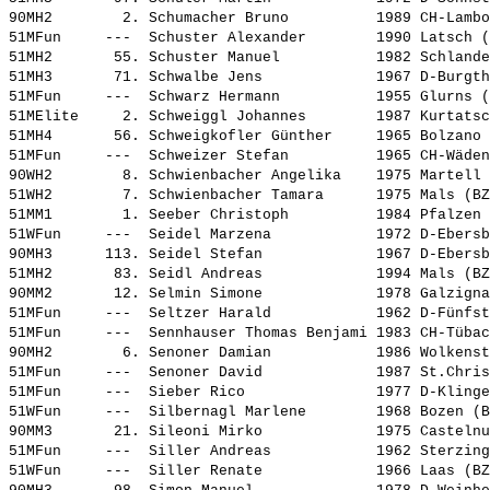
90MH2        2. 
Schumacher Bruno         
 1989 CH-Lambo
51MFun     ---  
Schuster Alexander       
 1990 Latsch (
51MH2       55. 
Schuster Manuel          
 1982 Schlande
51MH3       71. 
Schwalbe Jens            
 1967 D-Burgth
51MFun     ---  
Schwarz Hermann          
 1955 Glurns (
51MElite     2. 
Schweiggl Johannes       
 1987 Kurtatsc
51MH4       56. 
Schweigkofler Günther    
 1965 Bolzano 
51MFun     ---  
Schweizer Stefan         
 1965 CH-Wäden
90WH2        8. 
Schwienbacher Angelika   
 1975 Martell 
51WH2        7. 
Schwienbacher Tamara     
 1975 Mals (BZ
51MM1        1. 
Seeber Christoph         
 1984 Pfalzen 
51WFun     ---  
Seidel Marzena           
 1972 D-Ebersb
90MH3      113. 
Seidel Stefan            
 1967 D-Ebersb
51MH2       83. 
Seidl Andreas            
 1994 Mals (BZ
90MM2       12. 
Selmin Simone            
 1978 Galzigna
51MFun     ---  
Seltzer Harald           
 1962 D-Fünfst
51MFun     ---  
Sennhauser Thomas Benjami
 1983 CH-Tübac
90MH2        6. 
Senoner Damian           
 1986 Wolkenst
51MFun     ---  
Senoner David            
 1987 St.Chris
51MFun     ---  
Sieber Rico              
 1977 D-Klinge
51WFun     ---  
Silbernagl Marlene       
 1968 Bozen (B
90MM3       21. 
Sileoni Mirko            
 1975 Castelnu
51MFun     ---  
Siller Andreas           
 1962 Sterzing
51WFun     ---  
Siller Renate            
 1966 Laas (BZ