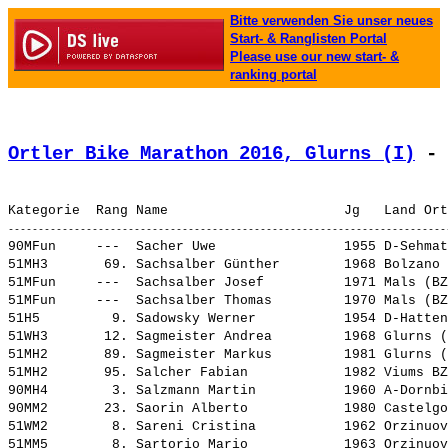
Bitte verwenden Sie unser neues
Start- & Ranglisten Portal
Please use our new start- &
ranking portal
Ortler Bike Marathon 2016, Glurns (I)
 - 
90MFun     ---  
Sacher Uwe               
 1955 D-Sehmat
51MH3       69. 
Sachsalber Günther       
 1968 Bolzano 
51MFun     ---  
Sachsalber Josef         
 1971 Mals (BZ
51MFun     ---  
Sachsalber Thomas        
 1970 Mals (BZ
51H5         9. 
Sadowsky Werner          
 1954 D-Hatten
51WH3       12. 
Sagmeister Andrea        
 1968 Glurns (
51MH2       89. 
Sagmeister Markus        
 1981 Glurns (
51MH2       95. 
Salcher Fabian           
 1982 Viums BZ
90MH4        3. 
Salzmann Martin          
 1960 A-Dornbi
90MM2       23. 
Saorin Alberto           
 1980 Castelgo
51WM2        8. 
Sareni Cristina          
 1962 Orzinuov
51MM5        8. 
Sartorio Mario           
 1963 Orzinuov