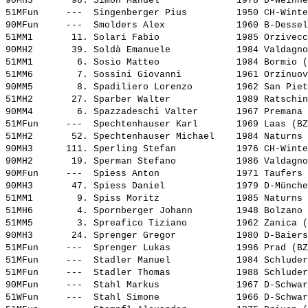
90MH3       98. 
Simon Manuel             
 1978 D-Weinhe
51MFun     ---  
Singenberger Pius        
 1950 CH-Winte
90MFun     ---  
Smolders Alex            
 1960 B-Dessel
51MM1       11. 
Solari Fabio             
 1985 Orzivecc
90MH2       39. 
Soldà Emanuele           
 1984 Valdagno
51MM1        6. 
Sosio Matteo             
 1984 Bormio (
51MM6        7. 
Sossini Giovanni         
 1961 Orzinuov
90MM5        8. 
Spadiliero Lorenzo       
 1962 San Piet
51MH2       27. 
Sparber Walter           
 1989 Ratschin
90MM4        6. 
Spazzadeschi Valter      
 1967 Premana 
51MFun     ---  
Spechtenhauser Karl      
 1969 Laas (BZ
51MH2       52. 
Spechtenhauser Michael   
 1984 Naturns 
90MH3      111. 
Sperling Stefan          
 1976 CH-Winte
90MH2       19. 
Sperman Stefano          
 1986 Valdagno
90MFun     ---  
Spiess Anton             
 1971 Taufers 
90MH3       47. 
Spiess Daniel            
 1979 D-Münche
51MM1        9. 
Spiss Moritz             
 1985 Naturns 
51MH6        4. 
Spornberger Johann       
 1948 Bolzano 
51MM5        3. 
Spreafico Tiziano        
 1962 Zanica (
90MH3       24. 
Sprenger Gregor          
 1980 D-Baiers
51MFun     ---  
Sprenger Lukas           
 1996 Prad (BZ
51MFun     ---  
Stadler Manuel           
 1984 Schluder
51MFun     ---  
Stadler Thomas           
 1988 Schluder
90MFun     ---  
Stahl Markus             
 1967 D-Schwar
51WFun     ---  
Stahl Simone             
 1966 D-Schwar