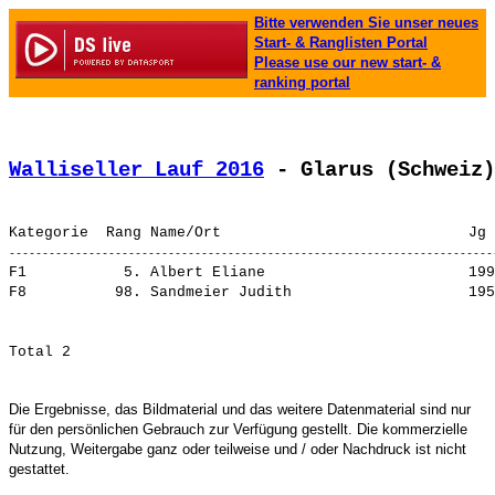
Bitte verwenden Sie unser neues
Start- & Ranglisten Portal
Please use our new start- &
ranking portal
Walliseller Lauf 2016
 - Glarus (Schweiz)
F1           5. 
Albert Eliane                      
 199
F8          98. 
Sandmeier Judith                   
Die Ergebnisse, das Bildmaterial und das weitere Datenmaterial sind nur
für den persönlichen Gebrauch zur Verfügung gestellt. Die kommerzielle
Nutzung, Weitergabe ganz oder teilweise und / oder Nachdruck ist nicht
gestattet.