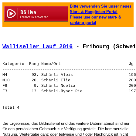
Bitte verwenden Sie unser neues
Start- & Ranglisten Portal
Please use our new start- &
ranking portal
Walliseller Lauf 2016
 - Fribourg (Schwei
M4          93. 
Schärli Alois                      
 196
M10         20. 
Schärli Elio                       
 200
F9           9. 
Schärli Noelia                     
 200
F3          13. 
Schärli-Ryser Pia                  
Die Ergebnisse, das Bildmaterial und das weitere Datenmaterial sind nur
für den persönlichen Gebrauch zur Verfügung gestellt. Die kommerzielle
Nutzung, Weitergabe ganz oder teilweise und / oder Nachdruck ist nicht