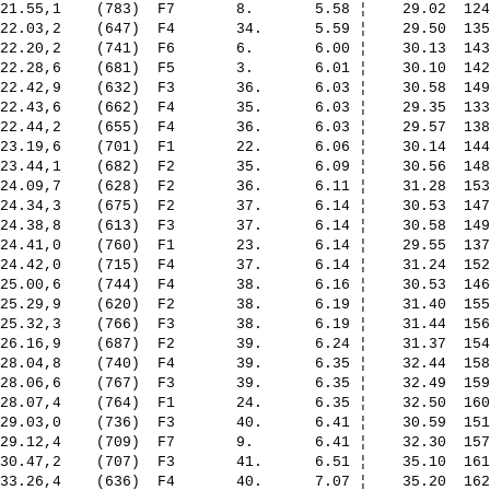
21.55,1    (783)  F7       8.       5.58 ¦    29.02  124
22.03,2    (647)  F4       34.      5.59 ¦    29.50  135
22.20,2    (741)  F6       6.       6.00 ¦    30.13  143
22.28,6    (681)  F5       3.       6.01 ¦    30.10  142
22.42,9    (632)  F3       36.      6.03 ¦    30.58  149
22.43,6    (662)  F4       35.      6.03 ¦    29.35  133
22.44,2    (655)  F4       36.      6.03 ¦    29.57  138
23.19,6    (701)  F1       22.      6.06 ¦    30.14  144
23.44,1    (682)  F2       35.      6.09 ¦    30.56  148
24.09,7    (628)  F2       36.      6.11 ¦    31.28  153
24.34,3    (675)  F2       37.      6.14 ¦    30.53  147
24.38,8    (613)  F3       37.      6.14 ¦    30.58  149
24.41,0    (760)  F1       23.      6.14 ¦    29.55  137
24.42,0    (715)  F4       37.      6.14 ¦    31.24  152
25.00,6    (744)  F4       38.      6.16 ¦    30.53  146
25.29,9    (620)  F2       38.      6.19 ¦    31.40  155
25.32,3    (766)  F3       38.      6.19 ¦    31.44  156
26.16,9    (687)  F2       39.      6.24 ¦    31.37  154
28.04,8    (740)  F4       39.      6.35 ¦    32.44  158
28.06,6    (767)  F3       39.      6.35 ¦    32.49  159
28.07,4    (764)  F1       24.      6.35 ¦    32.50  160
29.03,0    (736)  F3       40.      6.41 ¦    30.59  151
29.12,4    (709)  F7       9.       6.41 ¦    32.30  157
30.47,2    (707)  F3       41.      6.51 ¦    35.10  161
33.26,4    (636)  F4       40.      7.07 ¦    35.20  162