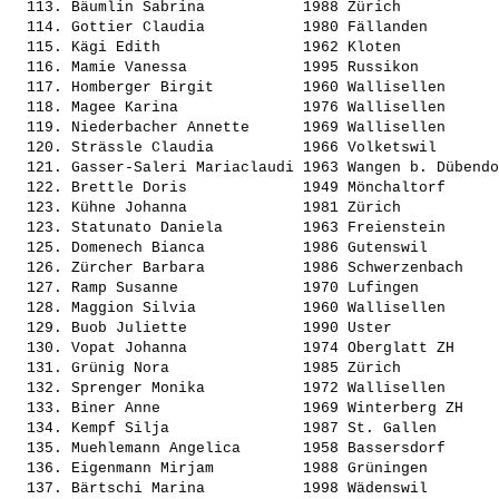
  113. 
Bäumlin Sabrina          
 1988 Zürich           
  114. 
Gottier Claudia          
 1980 Fällanden        
  115. 
Kägi Edith               
 1962 Kloten           
  116. 
Mamie Vanessa            
 1995 Russikon         
  117. 
Homberger Birgit         
 1960 Wallisellen      
  118. 
Magee Karina             
 1976 Wallisellen      
  119. 
Niederbacher Annette     
 1969 Wallisellen      
  120. 
Strässle Claudia         
 1966 Volketswil       
  121. 
Gasser-Saleri Mariaclaudi
 1963 Wangen b. Dübendo
  122. 
Brettle Doris            
 1949 Mönchaltorf      
  123. 
Kühne Johanna            
 1981 Zürich           
  123. 
Statunato Daniela        
 1963 Freienstein      
  125. 
Domenech Bianca          
 1986 Gutenswil        
  126. 
Zürcher Barbara          
 1986 Schwerzenbach    
  127. 
Ramp Susanne             
 1970 Lufingen         
  128. 
Maggion Silvia           
 1960 Wallisellen      
  129. 
Buob Juliette            
 1990 Uster            
  130. 
Vopat Johanna            
 1974 Oberglatt ZH     
  131. 
Grünig Nora              
 1985 Zürich           
  132. 
Sprenger Monika          
 1972 Wallisellen      
  133. 
Biner Anne               
 1969 Winterberg ZH    
  134. 
Kempf Silja              
 1987 St. Gallen       
  135. 
Muehlemann Angelica      
 1958 Bassersdorf      
  136. 
Eigenmann Mirjam         
 1988 Grüningen        
  137. 
Bärtschi Marina          
 1998 Wädenswil        