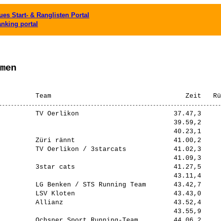
es Start- & Ranglisten Portal
anking portal
men
         TV Oerlikon                        37.47,3     
                                            39.59,2     
                                            40.23,1     
         Züri rännt                         41.00,2     
         TV Oerlikon / 3starcats            41.02,3     
                                            41.09,3     
         3star cats                         41.27,5     
                                            43.11,4     
         LG Benken / STS Running Team       43.42,7     
         LSV Kloten                         43.43,0     
         Allianz                            43.52,4     
                                            43.55,9     
         Ochsner Sport Running-Team         44.06,2     