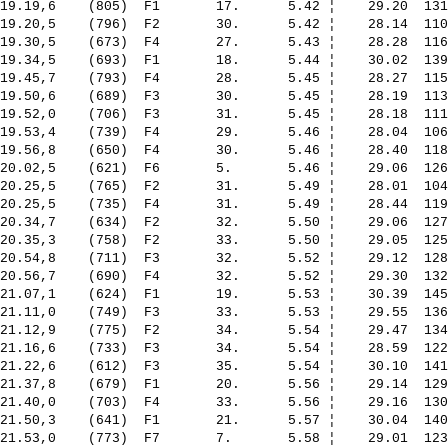
19.19,6    (805)  F1       17.      5.42 ¦    29.20  131
19.20,5    (796)  F2       30.      5.42 ¦    28.14  110
19.30,5    (673)  F4       27.      5.43 ¦    28.28  116
19.34,5    (693)  F1       18.      5.44 ¦    30.02  139
19.45,7    (793)  F4       28.      5.45 ¦    28.27  115
19.50,6    (689)  F3       30.      5.45 ¦    28.19  113
19.52,0    (706)  F3       31.      5.45 ¦    28.18  111
19.53,4    (739)  F4       29.      5.46 ¦    28.04  106
19.56,8    (650)  F4       30.      5.46 ¦    28.40  118
20.02,5    (621)  F6       5.       5.46 ¦    29.06  126
20.25,5    (765)  F2       31.      5.49 ¦    28.01  104
20.25,5    (735)  F4       31.      5.49 ¦    28.44  119
20.34,7    (634)  F2       32.      5.50 ¦    29.06  127
20.35,3    (758)  F2       33.      5.50 ¦    29.05  125
20.54,8    (711)  F3       32.      5.52 ¦    29.12  128
20.56,7    (690)  F4       32.      5.52 ¦    29.30  132
21.07,1    (624)  F1       19.      5.53 ¦    30.39  145
21.11,0    (749)  F3       33.      5.53 ¦    29.55  136
21.12,9    (775)  F2       34.      5.54 ¦    29.47  134
21.16,6    (733)  F3       34.      5.54 ¦    28.59  122
21.22,6    (612)  F3       35.      5.54 ¦    30.10  141
21.37,8    (679)  F1       20.      5.56 ¦    29.14  129
21.40,0    (703)  F4       33.      5.56 ¦    29.16  130
21.50,3    (641)  F1       21.      5.57 ¦    30.04  140
21.53,0    (773)  F7       7.       5.58 ¦    29.01  123