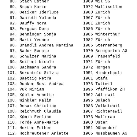
   88. 
Stach Esther             
 1969 Wil SG           
   89. 
Braun Karin              
 1972 Wallisellen      
   90. 
Oetiker Iderluce         
 1980 Zürich           
   91. 
Danioth Yolanda          
 1967 Zürich           
   92. 
Dauffy Nora              
 1981 Zürich           
   93. 
Forgacs Dora             
 1986 Zürich           
   94. 
Benninger Sonja          
 1986 Winterthur       
   95. 
Marti Yvonne             
 1982 Zürich           
   96. 
Brändli Andrea Martina   
 1985 Sternenberg      
   97. 
Bader Renate             
 1970 Bremgarten AG    
   98. 
Schwizer Marina          
 1989 Frauenfeld       
   99. 
Seifert Nicole           
 1971 Zürich           
  100. 
Bachmann Sandra          
 1972 Horgen           
  101. 
Berchtold Silvia         
 1951 Niederhasli      
  102. 
Baettig Petra            
 1961 Stäfa            
  103. 
Dunker Rust Andrea       
 1973 Tuttwil          
  104. 
Vuk Miriam               
 1996 Pfäffikon ZH     
  105. 
Kübler Annette           
 1962 Adliswil         
  106. 
Winkler Malin            
 1996 Bülach           
  107. 
Desax Christine          
 1983 Volketswil       
  108. 
Reichmuth Claudia        
 1967 Richterswil      
  109. 
Kümin Eveline            
 1973 Wollerau         
  110. 
Forde Anne-Marie         
 1960 Uster            
  111. 
Herter Esther            
 1951 Dübendorf        
  112. 
Hochreutener Arlette     
 1965 Nussbaumen AG    