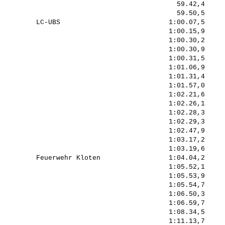
                                            59.42,4     
                                            59.50,5     
         LC-UBS                           1:00.07,5     
                                          1:00.15,9     
                                          1:00.30,2     
                                          1:00.30,9     
                                          1:00.31,5     
                                          1:01.06,9     
                                          1:01.31,4     
                                          1:01.57,0     
                                          1:02.21,6     
                                          1:02.26,1     
                                          1:02.28,3     
                                          1:02.29,3     
                                          1:02.47,9     
                                          1:03.17,2     
                                          1:03.19,6     
         Feuerwehr Kloten                 1:04.04,2     
                                          1:05.52,1     
                                          1:05.53,9     
                                          1:05.54,7     
                                          1:06.50,3     
                                          1:06.59,7     
                                          1:08.34,5     
                                          1:11.13,7     