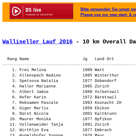
Bitte verwenden Sie unser neu
Please use our new start- & r
Walliseller Lauf 2016
 - 10 km Overall Da
    1. 
Frei Melina              
 1989 Watt             
    2. 
Allenspach Nadine        
 1985 Winterthur       
    3. 
Spetsova Natalia         
 1977 Dübendorf        
    4. 
Haller Marianne          
 1965 Zürich           
    5. 
Albert Jamie             
 1988 Volketswil       
    6. 
Hofer Karin              
 1972 Bäretswil        
    7. 
Rebsamen Pascale         
 1993 Küsnacht ZH      
    8. 
Giger Marlis             
 1959 Ebikon           
    9. 
Dürst Nicole             
 2001 Kaltbrunn        
   10. 
Maurer Monika            
 1977 Opfikon          
   11. 
Vollenweider Tanja       
 1991 Zürich           
   12. 
Wirthlin Eva             
 1977 Embrach          
   13. 
Hugelshofer Yvonne       
 1978 Maur             