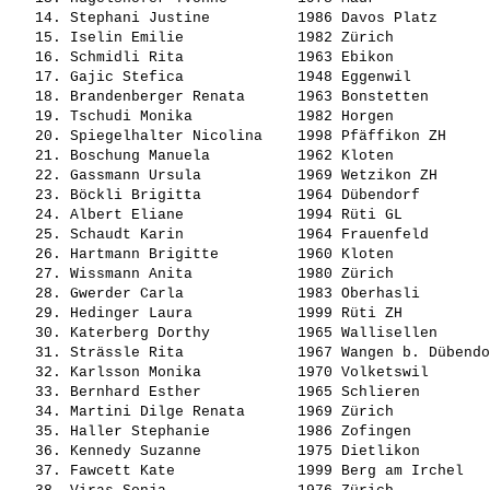
   14. 
Stephani Justine         
 1986 Davos Platz      
   15. 
Iselin Emilie            
 1982 Zürich           
   16. 
Schmidli Rita            
 1963 Ebikon           
   17. 
Gajic Stefica            
 1948 Eggenwil         
   18. 
Brandenberger Renata     
 1963 Bonstetten       
   19. 
Tschudi Monika           
 1982 Horgen           
   20. 
Spiegelhalter Nicolina   
 1998 Pfäffikon ZH     
   21. 
Boschung Manuela         
 1962 Kloten           
   22. 
Gassmann Ursula          
 1969 Wetzikon ZH      
   23. 
Böckli Brigitta          
 1964 Dübendorf        
   24. 
Albert Eliane            
 1994 Rüti GL          
   25. 
Schaudt Karin            
 1964 Frauenfeld       
   26. 
Hartmann Brigitte        
 1960 Kloten           
   27. 
Wissmann Anita           
 1980 Zürich           
   28. 
Gwerder Carla            
 1983 Oberhasli        
   29. 
Hedinger Laura           
 1999 Rüti ZH          
   30. 
Katerberg Dorthy         
 1965 Wallisellen      
   31. 
Strässle Rita            
 1967 Wangen b. Dübendo
   32. 
Karlsson Monika          
 1970 Volketswil       
   33. 
Bernhard Esther          
 1965 Schlieren        
   34. 
Martini Dilge Renata     
 1969 Zürich           
   35. 
Haller Stephanie         
 1986 Zofingen         
   36. 
Kennedy Suzanne          
 1975 Dietlikon        
   37. 
Fawcett Kate             
 1999 Berg am Irchel   