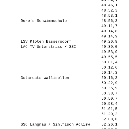
                                            48.34,1     
                                            48.46,1     
                                            48.52,3     
                                            48.53,1     
         Doro's Schwimmschule               48.56,3     
                                            49.11,7     
                                            49.14,8     
                                            49.14,9     
         LSV Kloten Bassersdorf             49.26,9     
         LAC TV Unterstrass / SSC           49.39,0     
                                            49.53,9     
                                            49.55,5     
                                            50.01,4     
                                            50.12,6     
                                            50.14,3     
         3starcats wallisellen              50.16,3     
                                            50.22,9     
                                            50.35,9     
                                            50.38,7     
                                            50.50,7     
                                            50.58,4     
                                            51.01,5     
                                            51.20,2     
                                            52.08,8     
         SSC Langnau / Sihlfisch Adlisw     52.26,1     