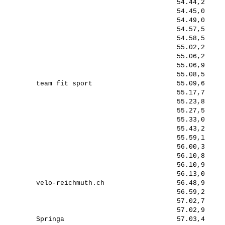
                                            54.44,2     
                                            54.45,0     
                                            54.49,0     
                                            54.57,5     
                                            54.58,5     
                                            55.02,2     
                                            55.06,2     
                                            55.06,9     
                                            55.08,5     
         team fit sport                     55.09,6     
                                            55.17,7     
                                            55.23,8     
                                            55.27,5     
                                            55.33,0     
                                            55.43,2     
                                            55.59,1     
                                            56.00,3     
                                            56.10,8     
                                            56.10,9     
                                            56.13,0     
         velo-reichmuth.ch                  56.48,9     
                                            56.59,2     
                                            57.02,7     
                                            57.02,9     
         Springa                            57.03,4     