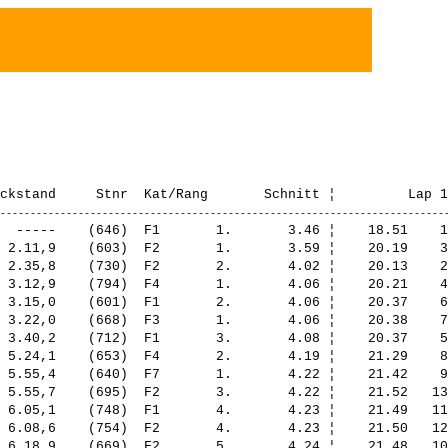
  -----    (646)  F1       1.       3.46 ¦    18.51    1
 2.11,9    (603)  F2       1.       3.59 ¦    20.19    3
 2.35,8    (730)  F2       2.       4.02 ¦    20.13    2
 3.12,9    (794)  F4       1.       4.06 ¦    20.21    4
 3.15,0    (601)  F1       2.       4.06 ¦    20.37    6
 3.22,0    (668)  F3       1.       4.06 ¦    20.38    7
 3.40,2    (712)  F1       3.       4.08 ¦    20.37    5
 5.24,1    (653)  F4       2.       4.19 ¦    21.29    8
 5.55,4    (640)  F7       1.       4.22 ¦    21.42    9
 5.55,7    (695)  F2       3.       4.22 ¦    21.52   13
 6.05,1    (748)  F1       4.       4.23 ¦    21.49   11
 6.08,6    (754)  F2       4.       4.23 ¦    21.50   12
 6.18,9    (669)  F2       5.       4.24 ¦    21.48   10