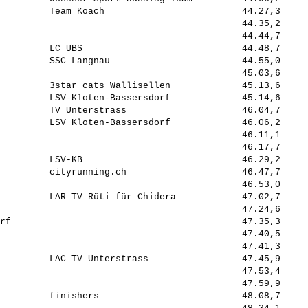
         Team Koach                         44.27,3     
                                            44.35,2     
                                            44.44,7     
         LC UBS                             44.48,7     
         SSC Langnau                        44.55,0     
                                            45.03,6     
         3star cats Wallisellen             45.13,6     
         LSV-Kloten-Bassersdorf             45.14,6     
         TV Unterstrass                     46.04,7     
         LSV Kloten-Bassersdorf             46.06,2     
                                            46.11,1     
                                            46.17,7     
         LSV-KB                             46.29,2     
         cityrunning.ch                     46.47,7     
                                            46.53,0     
         LAR TV Rüti für Chidera            47.02,7     
                                            47.24,6     
rf                                          47.35,3     
                                            47.40,5     
                                            47.41,3     
         LAC TV Unterstrass                 47.45,9     
                                            47.53,4     
                                            47.59,9     
         finishers                          48.08,7     