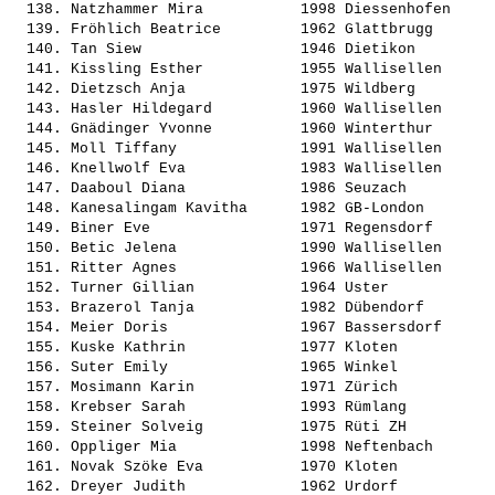
  138. 
Natzhammer Mira          
 1998 Diessenhofen     
  139. 
Fröhlich Beatrice        
 1962 Glattbrugg       
  140. 
Tan Siew                 
 1946 Dietikon         
  141. 
Kissling Esther          
 1955 Wallisellen      
  142. 
Dietzsch Anja            
 1975 Wildberg         
  143. 
Hasler Hildegard         
 1960 Wallisellen      
  144. 
Gnädinger Yvonne         
 1960 Winterthur       
  145. 
Moll Tiffany             
 1991 Wallisellen      
  146. 
Knellwolf Eva            
 1983 Wallisellen      
  147. 
Daaboul Diana            
 1986 Seuzach          
  148. 
Kanesalingam Kavitha     
 1982 GB-London        
  149. 
Biner Eve                
 1971 Regensdorf       
  150. 
Betic Jelena             
 1990 Wallisellen      
  151. 
Ritter Agnes             
 1966 Wallisellen      
  152. 
Turner Gillian           
 1964 Uster            
  153. 
Brazerol Tanja           
 1982 Dübendorf        
  154. 
Meier Doris              
 1967 Bassersdorf      
  155. 
Kuske Kathrin            
 1977 Kloten           
  156. 
Suter Emily              
 1965 Winkel           
  157. 
Mosimann Karin           
 1971 Zürich           
  158. 
Krebser Sarah            
 1993 Rümlang          
  159. 
Steiner Solveig          
 1975 Rüti ZH          
  160. 
Oppliger Mia             
 1998 Neftenbach       
  161. 
Novak Szöke Eva          
 1970 Kloten           
  162. 
Dreyer Judith            
 1962 Urdorf           