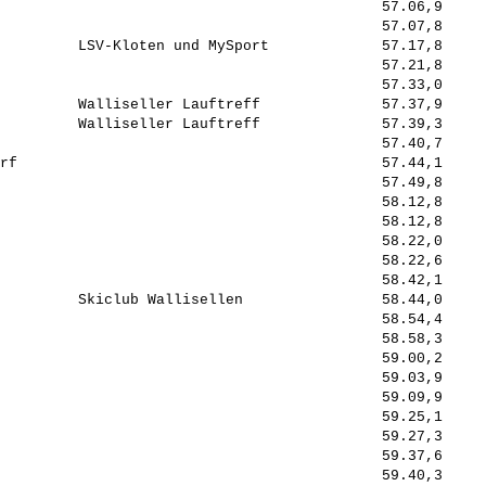
                                            57.06,9     
                                            57.07,8     
         LSV-Kloten und MySport             57.17,8     
                                            57.21,8     
                                            57.33,0     
         Walliseller Lauftreff              57.37,9     
         Walliseller Lauftreff              57.39,3     
                                            57.40,7     
rf                                          57.44,1     
                                            57.49,8     
                                            58.12,8     
                                            58.12,8     
                                            58.22,0     
                                            58.22,6     
                                            58.42,1     
         Skiclub Wallisellen                58.44,0     
                                            58.54,4     
                                            58.58,3     
                                            59.00,2     
                                            59.03,9     
                                            59.09,9     
                                            59.25,1     
                                            59.27,3     
                                            59.37,6     
                                            59.40,3     