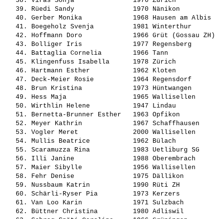
   38. 
Viras Sonja              
 1976 Zürich           
   39. 
Rüedi Sandy              
 1970 Nänikon          
   40. 
Gerber Monika            
 1968 Hausen am Albis  
   41. 
Boegeholz Svenja         
 1981 Winterthur       
   42. 
Hoffmann Doro            
 1966 Grüt (Gossau ZH) 
   43. 
Bolliger Iris            
 1977 Regensberg       
   44. 
Battaglia Cornelia       
 1966 Tann             
   45. 
Klingenfuss Isabella     
 1978 Zürich           
   46. 
Hartmann Esther          
 1962 Kloten           
   47. 
Deck-Meier Rosie         
 1964 Regensdorf       
   48. 
Brun Kristina            
 1973 Hüntwangen       
   49. 
Hess Maja                
 1965 Wallisellen      
   50. 
Wirthlin Helene          
 1947 Lindau           
   51. 
Bernetta-Brunner Esther  
 1963 Opfikon          
   52. 
Meyer Kathrin            
 1967 Schaffhausen     
   53. 
Vogler Meret             
 2000 Wallisellen      
   54. 
Mullis Beatrice          
 1962 Bülach           
   55. 
Scaramuzza Rina          
 1983 Uetliburg SG     
   56. 
Illi Janine              
 1988 Oberembrach      
   57. 
Maier Sibylle            
 1956 Wallisellen      
   58. 
Fehr Denise              
 1975 Dällikon         
   59. 
Nussbaum Katrin          
 1990 Rüti ZH          
   60. 
Schärli-Ryser Pia        
 1973 Kerzers          
   61. 
Van Loo Karin            
 1971 Sulzbach         
   62. 
Büttner Christina        
 1980 Adliswil         