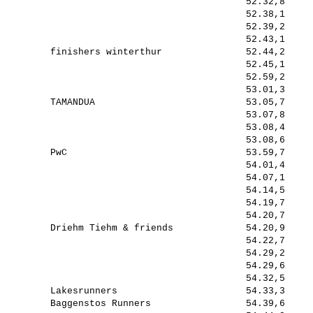
                                            52.32,8     
                                            52.38,1     
                                            52.39,2     
                                            52.43,1     
         finishers winterthur               52.44,2     
                                            52.45,1     
                                            52.59,2     
                                            53.01,3     
         TAMANDUA                           53.05,7     
                                            53.07,8     
                                            53.08,4     
                                            53.08,6     
         PwC                                53.59,7     
                                            54.01,4     
                                            54.07,1     
                                            54.14,5     
                                            54.19,7     
                                            54.20,7     
         Driehm Tiehm & friends             54.20,9     
                                            54.22,7     
                                            54.29,2     
                                            54.29,6     
                                            54.32,5     
         Lakesrunners                       54.33,3     
         Baggenstos Runners                 54.39,6     