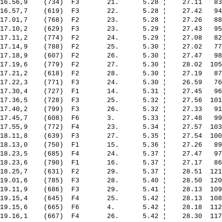
16.56,9    (734)  F3       21.      5.28 ¦    27.11   83
16.57,7    (619)  F3       22.      5.28 ¦    27.42   94
17.01,7    (768)  F2       23.      5.28 ¦    27.26   88
17.10,2    (629)  F3       23.      5.29 ¦    27.43   95
17.11,2    (774)  F2       24.      5.29 ¦    27.08   82
17.14,9    (788)  F2       25.      5.30 ¦    27.02   77
17.18,9    (607)  F2       26.      5.30 ¦    27.47   98
17.19,6    (779)  F2       27.      5.30 ¦    28.02  105
17.21,2    (618)  F2       28.      5.30 ¦    27.19   87
17.22,3    (771)  F3       24.      5.30 ¦    26.59   76
17.30,4    (727)  F1       14.      5.31 ¦    27.45   96
17.36,5    (728)  F3       25.      5.32 ¦    27.56  101
17.40,2    (799)  F3       26.      5.32 ¦    27.33   91
17.45,7    (608)  F6       3.       5.33 ¦    27.48   99
17.55,9    (772)  F4       23.      5.34 ¦    27.57  103
18.11,8    (639)  F3       27.      5.35 ¦    27.54  100
18.13,0    (750)  F1       15.      5.36 ¦    27.26   89
18.23,5    (685)  F4       24.      5.37 ¦    27.47   97
18.23,6    (790)  F1       16.      5.37 ¦    27.17   86
18.25,7    (631)  F2       29.      5.37 ¦    28.51  121
19.01,6    (785)  F3       28.      5.40 ¦    28.50  120
19.11,9    (686)  F3       29.      5.41 ¦    28.13  109
19.15,4    (645)  F4       25.      5.42 ¦    28.13  108
19.15,6    (665)  F6       4.       5.42 ¦    28.18  112
19.16,1    (667)  F4       26.      5.42 ¦    28.30  117