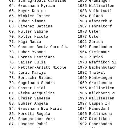
   63. 
Schrag-Späti Caroline    
 1966 Grüningen        
   64. 
Grossmann Myriam         
 1986 Wallisellen      
   65. 
Meyer Denise             
 1988 Volketswil       
   66. 
Winkler Esther           
 1964 Bülach           
   67. 
Zuber Simone             
 1983 Winterthur       
   68. 
Gimenez Bettina          
 1987 Fehraltorf       
   69. 
Müller Sabine            
 1973 Uster            
   70. 
Koller Nicole            
 1977 Uster            
   71. 
Kägi Nadia               
 1991 Zürich           
   72. 
Gassner Bentz Cornelia   
 1961 Ennetbaden       
   73. 
Huber Yvonne             
 1964 Steinmaur        
   74. 
Cornea Georgiana         
 1981 Zürich           
   75. 
Sailer Julia             
 1973 Pfäffikon SZ     
   76. 
Mettler-Arlitt Nicole    
 1976 Bachenbülach     
   77. 
Juric Marija             
 1982 Thalwil          
   78. 
Bertschi Ribana          
 1969 Hüntwangen       
   79. 
Gugelmann Sandra         
 1969 Greifensee       
   80. 
Gasser Heidi             
 1955 Wallisellen      
   81. 
Riehm Jacqueline         
 1986 Kilchberg ZH     
   82. 
Dreier Vanessa           
 1990 Wallisellen      
   83. 
Bühler Angela            
 1997 Laupen ZH        
   84. 
Grossmann Eva Maria      
 1974 Männedorf        
   85. 
Moretti Regula           
 1965 Bellinzona       
   86. 
Baumgartner Vera         
 1987 Dietlikon        
   87. 
Lüscher Rahel            
 1992 Ennetbaden       