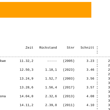
             Zeit   Rückstand     Stnr   Schnitt ¦      
  Jasmin                   16.14,8      4.42,6   (2015)      4.46 ¦     4.04   13.¦    3.57    8.¦    4.23   16.¦    3.49   17.¦
                                                                                                                                                                ¦     4.04   13.¦    8.01    9.¦   12.25   10.¦   16.14   12.¦
   13. Team Tempo Sport bikespee Di Bari Elia         Di Bari Christine    Di Bari Noé          Di Bari Valerio          16.20,2      4.48,0   (2022)      4.48 ¦     4.42   19.¦    3.38    5.¦    4.19   15.¦    3.39   16.¦
                                                                                                                                                                ¦     4.42   19.¦    8.21   14.¦   12.40   11.¦   16.20   13.¦
   14. speedy gonzales           Nägeli Marco         Haussmann Lily       Nägeli Laurin        Nägeli Nevio             16.31,9      4.59,7   (2009)      4.51 ¦     4.35   18.¦    4.25   15.¦    4.03   11.¦    3.27   12.¦
                                                                                                                                                                ¦     4.35   18.¦    9.00   17.¦   13.04   15.¦   16.31   14.¦
   15. Gedenklauf für Chidera    Ezeafulukwe Callistu Dovlo Noah           Dovlo Keanu          Colin Lienhard           16.41,9      5.09,7   (2004)      4.54 ¦     4.14   15.¦    4.03   10.¦    4.28   17.¦    3.55   18.¦
                                                                                                                                                                ¦     4.14   15.¦    8.17   12.¦   12.46   13.¦   16.41   15.¦
   16. The Flash's               Enis                 Tomas                Gian                 Stefanie                 16.45,2      5.13,0   (2014)      4.55 ¦     4.08   14.¦    4.52   17.¦    4.18   14.¦    3.25    9.¦
                                                                                                                                                                ¦     4.08   14.¦    9.01   18.¦   13.20   18.¦   16.45   16.¦
   17. Jazzercise Gruppe 3       Annamarie            Bri                  Matea                Nadine                   16.46,2      5.14,0   (2019)      4.55 ¦     4.26   17.¦    4.59   20.¦    3.43    8.¦    3.36   14.¦
                                                                                                                                                                ¦  