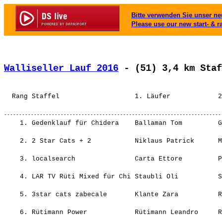
Bitte verwenden Sie unser neu
Please use our new start- & r
Walliseller Lauf 2016
 - (51) 3,4 km Staf
  Rang Staffel                   1. Läufer            2
    1. Gedenklauf für Chidera    Ballaman Tom         Gameli Dovlo         Hess Andreas         Ikenna Ezeafulukwe       11.32,2       -----   (2005)      3.23 ¦     2.47    1.¦    3.01    1.¦    3.09    3.¦    2.33    2.¦
                                                                                                                                                                ¦     2.47    1.¦    5.48    1.¦    8.58    1.¦   11.32    1.¦
    2. 2 Star Cats + 2           Niklaus Patrick      Magee Frank          Arnold Ricardo       Magee Karina             12.50,3      1.18,1   (2023)      3.46 ¦     2.52    2.¦    3.09    3.¦    3.16    4.¦    3.30   13.¦
                                                                                                                                                                ¦     2.52    2.¦    6.02    2.¦    9.19    2.¦   12.50    2.¦
    3. localsearch               Carta Ettore         Paka Gregor          Chiasserini Levin    Strebler Rolf            13.24,9      1.52,7   (2003)      3.56 ¦     3.28    4.¦    3.32    4.¦    3.39    7.¦    2.44    3.¦
                                                                                                                                                                ¦     3.28    4.¦    7.00    4.¦   10.40    4.¦   13.24    3.¦
    4. LAR TV Rüti Mixed für Chi Staubli Oli          Staubli Jessica      Staubli Thomas       Pohl Dominik             13.28,6      1.56,4   (2017)      3.57 ¦     3.58   11.¦    4.03   11.¦    2.55    1.¦    2.31    1.¦
                                                                                                                                                                ¦     3.58   11.¦    8.02   10.¦   10.57    6.¦   13.28    4.¦
    5. 3star cats zabecale       Klante Zara          Rossetti Beatrice    Rossetti Caterina    Schlinkmeier Leona       14.04,8      2.32,6   (2013)      4.08 ¦     3.50    9.¦    3.38    5.¦    3.34    6.¦    3.01    5.¦
                                                                                                                                                                ¦     3.50    9.¦    7.28    6.¦   11.03    7.¦   14.04    5.¦
    6. Rütimann Power            Rütimann Leandro     Rütimann Alessia     Rütimann Thomas      Rütimann Even            14.11,2      2.39,0   (2011)      4.10 ¦     3.30    5.¦    3.57    7.¦    3.06    2.¦    3.37   15.¦
                        