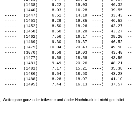
  -----   (1438)      9.22 ¦    19.03  ----¦   46.32  --
  -----   (1440)      8.03 ¦    16.28  ----¦   39.55  --
  -----   (1447)      6.51 ¦    14.19  ----¦   33.43  --
  -----   (1451)      9.29 ¦    19.35  ----¦   46.52  --
  -----   (1452)      8.50 ¦    18.26  ----¦   43.27  --
  -----   (1458)      8.50 ¦    18.28  ----¦   43.27  --
  -----   (1462)      7.56 ¦    16.17  ----¦   39.20  --
  -----   (1469)      9.30 ¦    19.37  ----¦   46.52  --
  -----   (1475)     10.04 ¦    20.43  ----¦   49.50  --
  -----   (3070)      8.58 ¦    19.03  ----¦   43.48  --
  -----   (1477)      8.58 ¦    18.58  ----¦   43.50  --
  -----   (1481)      9.49 ¦    20.26  ----¦   48.21  --
  -----   (1482)      7.17 ¦    15.21  ----¦   35.38  --
  -----   (1486)      8.54 ¦    18.50  ----¦   43.28  --
  -----   (1488)      8.28 ¦    18.07  ----¦   41.10  --
 Weitergabe ganz oder teilweise und / oder Nachdruck ist nicht gestattet.