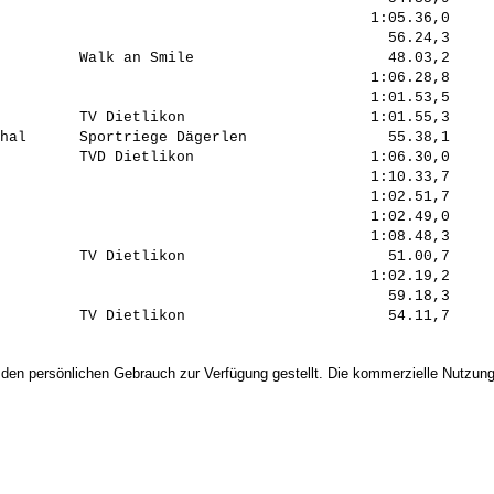
                                          1:05.36,0     
                                            56.24,3     
         Walk an Smile                      48.03,2     
                                          1:06.28,8     
                                          1:01.53,5     
         TV Dietlikon                     1:01.55,3     
hal      Sportriege Dägerlen                55.38,1     
         TVD Dietlikon                    1:06.30,0     
                                          1:10.33,7     
                                          1:02.51,7     
                                          1:02.49,0     
                                          1:08.48,3     
         TV Dietlikon                       51.00,7     
                                          1:02.19,2     
                                            59.18,3     
 den persönlichen Gebrauch zur Verfügung gestellt. Die kommerzielle Nutzung,