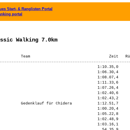
es Start- & Ranglisten Portal
anking portal
ssic Walking 7.0km
                                          1:10.35,0     
                                          1:06.30,4     
                                          1:08.07,4     
                                          1:11.33,6     
                                          1:07.26,4     
                                          1:02.40,6     
                                          1:02.43,2     
         Gedenklauf für Chidera           1:12.51,7     
                                          1:00.20,4     
                                          1:05.22,8     
                                          1:02.48,9     
                                          1:03.16,1     
                                            54.35,9     