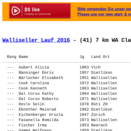
Bitte verwenden Sie unser neu
Please use our new start- & r
Walliseller Lauf 2016
 - (41) 7 km WA Cla
  ---  
Aubert Alicia            
 1983 Vich             
  ---  
Bänninger Doris          
 1957 Dietlikon        
  ---  
Bärlocher Elisabeth      
 1951 Wallisellen      
  ---  
Cook Carolina            
 1972 Wallisellen      
  ---  
Cook Kenneth             
 1963 Wallisellen      
  ---  
Dal Corso Kathy          
 1964 Wallisellen      
  ---  
Dal Corso Roberto        
 1971 Wallisellen      
  ---  
Dovlo Selin              
 1978 Rüti ZH          
  ---  
Ebnöther Meinrad         
 1962 Dietlikon        
  ---  
Eichenberger Ursula      
 1947 Zürich           
  ---  
Fasanella Romilda        
 1973 Wallisellen      
  ---  
Fischer Irma             
 1953 Neerach          
  ---  
Gamma Wolfgang           
 1959 Dietlikon        