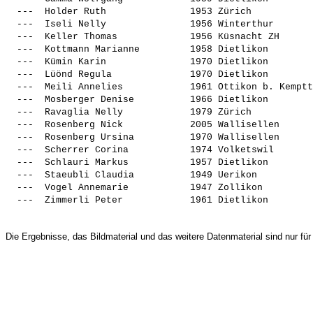
  ---  
Holder Ruth              
 1953 Zürich           
  ---  
Iseli Nelly              
 1956 Winterthur       
  ---  
Keller Thomas            
 1956 Küsnacht ZH      
  ---  
Kottmann Marianne        
 1958 Dietlikon        
  ---  
Kümin Karin              
 1970 Dietlikon        
  ---  
Lüönd Regula             
 1970 Dietlikon        
  ---  
Meili Annelies           
 1961 Ottikon b. Kemptt
  ---  
Mosberger Denise         
 1966 Dietlikon        
  ---  
Ravaglia Nelly           
 1979 Zürich           
  ---  
Rosenberg Nick           
 2005 Wallisellen      
  ---  
Rosenberg Ursina         
 1970 Wallisellen      
  ---  
Scherrer Corina          
 1974 Volketswil       
  ---  
Schlauri Markus          
 1957 Dietlikon        
  ---  
Staeubli Claudia         
 1949 Uerikon          
  ---  
Vogel Annemarie          
 1947 Zollikon         
  ---  
Zimmerli Peter           
Die Ergebnisse, das Bildmaterial und das weitere Datenmaterial sind nur für