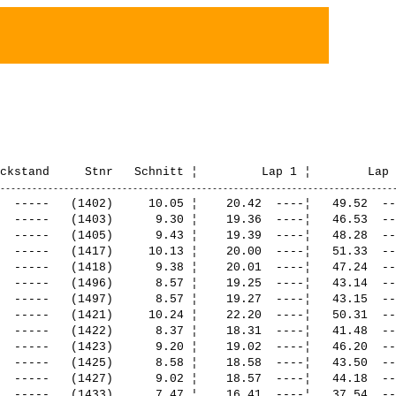
  -----   (1402)     10.05 ¦    20.42  ----¦   49.52  --
  -----   (1403)      9.30 ¦    19.36  ----¦   46.53  --
  -----   (1405)      9.43 ¦    19.39  ----¦   48.28  --
  -----   (1417)     10.13 ¦    20.00  ----¦   51.33  --
  -----   (1418)      9.38 ¦    20.01  ----¦   47.24  --
  -----   (1496)      8.57 ¦    19.25  ----¦   43.14  --
  -----   (1497)      8.57 ¦    19.27  ----¦   43.15  --
  -----   (1421)     10.24 ¦    22.20  ----¦   50.31  --
  -----   (1422)      8.37 ¦    18.31  ----¦   41.48  --
  -----   (1423)      9.20 ¦    19.02  ----¦   46.20  --
  -----   (1425)      8.58 ¦    18.58  ----¦   43.50  --
  -----   (1427)      9.02 ¦    18.57  ----¦   44.18  --
  -----   (1433)      7.47 ¦    16.41  ----¦   37.54  --