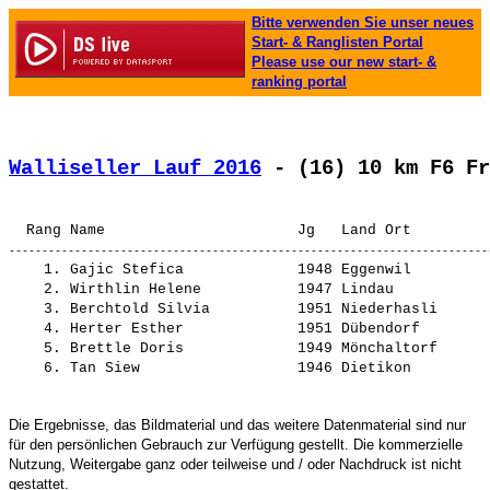
Bitte verwenden Sie unser neues
Start- & Ranglisten Portal
Please use our new start- &
ranking portal
Walliseller Lauf 2016
 - (16) 10 km F6 Fr
    1. 
Gajic Stefica            
 1948 Eggenwil         
    2. 
Wirthlin Helene          
 1947 Lindau           
    3. 
Berchtold Silvia         
 1951 Niederhasli      
    4. 
Herter Esther            
 1951 Dübendorf        
    5. 
Brettle Doris            
 1949 Mönchaltorf      
    6. 
Tan Siew                 
Die Ergebnisse, das Bildmaterial und das weitere Datenmaterial sind nur
für den persönlichen Gebrauch zur Verfügung gestellt. Die kommerzielle
Nutzung, Weitergabe ganz oder teilweise und / oder Nachdruck ist nicht
gestattet.