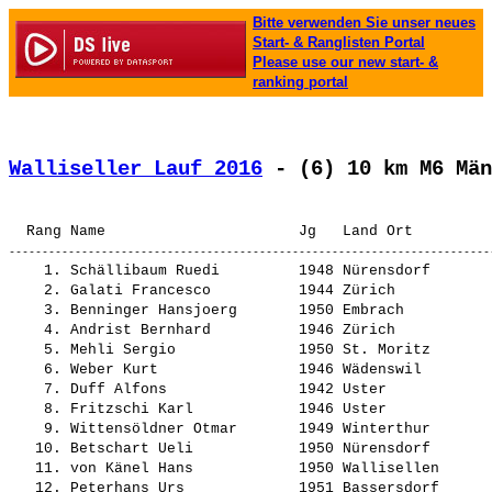
Bitte verwenden Sie unser neues
Start- & Ranglisten Portal
Please use our new start- &
ranking portal
Walliseller Lauf 2016
 - (6) 10 km M6 Män
    1. 
Schällibaum Ruedi        
 1948 Nürensdorf       
    2. 
Galati Francesco         
 1944 Zürich           
    3. 
Benninger Hansjoerg      
 1950 Embrach          
    4. 
Andrist Bernhard         
 1946 Zürich           
    5. 
Mehli Sergio             
 1950 St. Moritz       
    6. 
Weber Kurt               
 1946 Wädenswil        
    7. 
Duff Alfons              
 1942 Uster            
    8. 
Fritzschi Karl           
 1946 Uster            
    9. 
Wittensöldner Otmar      
 1949 Winterthur       
   10. 
Betschart Ueli           
 1950 Nürensdorf       
   11. 
von Känel Hans           
 1950 Wallisellen      
   12. 
Peterhans Urs            
 1951 Bassersdorf      