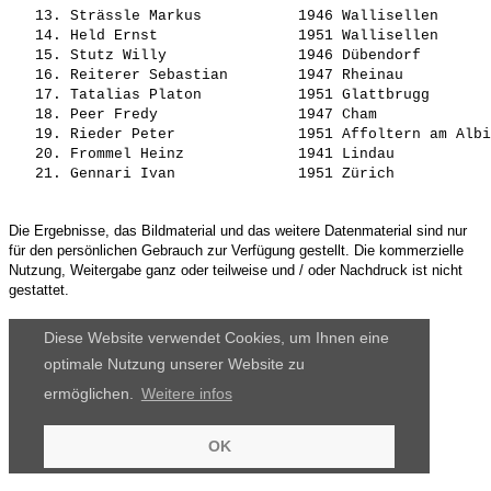
   13. 
Strässle Markus          
 1946 Wallisellen      
   14. 
Held Ernst               
 1951 Wallisellen      
   15. 
Stutz Willy              
 1946 Dübendorf        
   16. 
Reiterer Sebastian       
 1947 Rheinau          
   17. 
Tatalias Platon          
 1951 Glattbrugg       
   18. 
Peer Fredy               
 1947 Cham             
   19. 
Rieder Peter             
 1951 Affoltern am Albi
   20. 
Frommel Heinz            
 1941 Lindau           
   21. 
Gennari Ivan             
Die Ergebnisse, das Bildmaterial und das weitere Datenmaterial sind nur
für den persönlichen Gebrauch zur Verfügung gestellt. Die kommerzielle
Nutzung, Weitergabe ganz oder teilweise und / oder Nachdruck ist nicht
gestattet.
Diese Website verwendet Cookies, um Ihnen eine
optimale Nutzung unserer Website zu
ermöglichen.
Weitere infos
OK