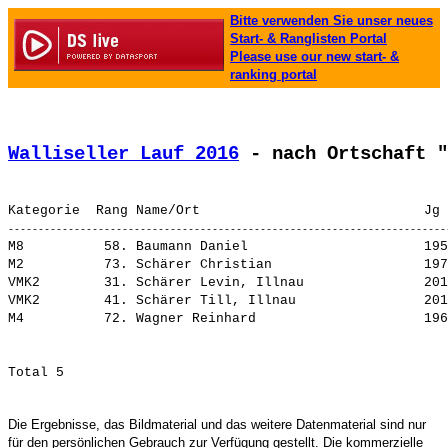
Bitte verwenden Sie unser neues
Start- & Ranglisten Portal
Please use our new start- &
ranking portal
Walliseller Lauf 2016
 - nach Ortschaft "
M8          58. 
Baumann Daniel                     
 195
M2          73. 
Schärer Christian                  
 197
VMK2        31. 
Schärer Levin, Illnau              
 201
VMK2        41. 
Schärer Till, Illnau               
 201
M4          72. 
Wagner Reinhard                    
Die Ergebnisse, das Bildmaterial und das weitere Datenmaterial sind nur
für den persönlichen Gebrauch zur Verfügung gestellt. Die kommerzielle