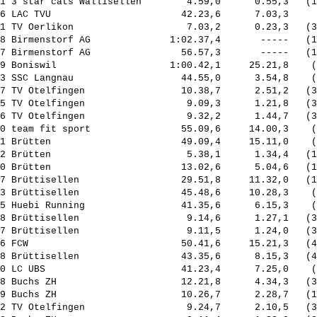
1 3 star cats Wallisellen        4.59,0      0.55,3   (1
6 LAC TVU                       42.23,6      7.03,3     
1 TV Oerlikon                    7.03,2      0.23,3   (3
8 Birmenstorf AG              1:02.37,4       -----   (1
7 Birmenstorf AG                56.57,3       -----   (1
9 Boniswil                    1:00.42,1     25.21,8    (
3 SSC Langnau                   44.55,0      3.54,8    (
7 TV Otelfingen                 10.38,7      2.51,2   (3
5 TV Otelfingen                  9.09,3      1.21,8   (3
6 TV Otelfingen                  9.32,2      1.44,7   (3
0 team fit sport                55.09,6     14.00,3    (
1 Brütten                       49.09,4     15.11,0    (
2 Brütten                        5.38,1      1.34,4   (1
0 Brütten                       13.02,6      5.04,6   (1
7 Brüttisellen                  29.51,8     11.32,0   (1
3 Brüttisellen                  45.48,6     10.28,3    (
5 Huebi Running                 41.35,6      6.15,3    (
8 Brüttisellen                   9.14,6      1.27,1   (3
7 Brüttisellen                   9.11,5      1.24,0   (3
6 FCW                           50.41,6     15.21,3   (4
8 Brüttisellen                  43.35,6      8.15,3   (4
0 LC UBS                        41.23,4      7.25,0    (
8 Buchs ZH                      12.21,8      4.34,3   (3
9 Buchs ZH                      10.26,7      2.28,7   (1
2 TV Otelfingen                  9.24,7      2.10,5   (3