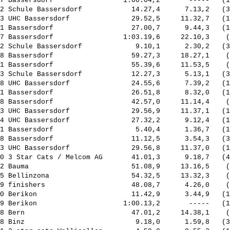
7 Bassersdorf                 1:00.04,2       -----   (1
2 Schule Bassersdorf            14.27,4      7.13,2   (3
3 UHC Bassersdorf               29.52,5     11.32,7   (1
1 Bassersdorf                   27.00,7      9.44,3   (1
7 Bassersdorf                 1:03.19,6     22.10,3    (
2 Schule Bassersdorf             9.10,1      2.30,2   (3
8 Bassersdorf                   59.27,3     18.27,1    (
1 Bassersdorf                   55.39,6     11.53,5    (
3 Schule Bassersdorf            12.27,3      5.13,1   (3
8 UHC Bassersdorf               24.55,6      7.39,2   (1
1 Bassersdorf                   26.51,8      8.32,0   (1
8 Bassersdorf                   42.57,0     11.14,4    (
3 UHC Bassersdorf               29.56,9     11.37,1   (1
4 UHC Bassersdorf               27.32,2      9.12,4   (1
1 Bassersdorf                    5.40,4      1.36,7   (1
8 Bassersdorf                   11.12,5      3.54,3   (3
3 UHC Bassersdorf               29.56,8     11.37,0   (1
0 3 Star Cats / Melcom AG       41.01,3      9.18,7   (4
2 Bauma                         51.08,9     13.16,5    (
5 Bellinzona                    54.32,5     13.32,3    (
9 finishers                     48.08,7      4.26,0    (
0 Berikon                       11.42,9      3.44,9   (1
9 Berikon                     1:00.13,2       -----   (1
8 Bern                          47.01,2     14.38,1    (
8 Binz                           9.18,0      1.59,8   (3