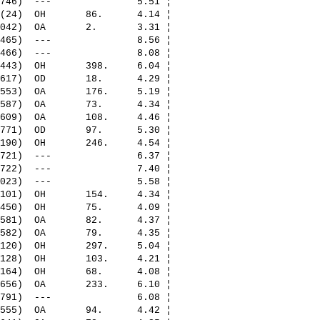
746)  ---               5.51 ¦ 

(24)  OH       86.      4.14 ¦ 

042)  OA       2.       3.31 ¦ 

465)  ---               8.56 ¦ 

466)  ---               8.08 ¦ 

443)  OH       398.     6.04 ¦ 

617)  OD       18.      4.29 ¦ 

553)  OA       176.     5.19 ¦ 

587)  OA       73.      4.34 ¦ 

609)  OA       108.     4.46 ¦ 

771)  OD       97.      5.30 ¦ 

190)  OH       246.     4.54 ¦ 

721)  ---               6.37 ¦ 

722)  ---               7.40 ¦ 

023)  ---               5.58 ¦ 

101)  OH       154.     4.34 ¦ 

450)  OH       75.      4.09 ¦ 

581)  OA       82.      4.37 ¦ 

582)  OA       79.      4.35 ¦ 

120)  OH       297.     5.04 ¦ 

128)  OH       103.     4.21 ¦ 

164)  OH       68.      4.08 ¦ 

656)  OA       233.     6.10 ¦ 

791)  ---               6.08 ¦ 

555)  OA       94.      4.42 ¦ 
