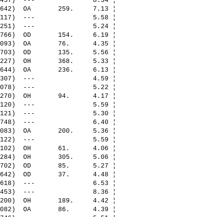
457)  ---               8.34 ¦ 

642)  OA       259.     7.13 ¦ 

117)  ---               5.58 ¦ 

251)  ---               5.24 ¦ 

766)  OD       154.     6.19 ¦ 

093)  OA       76.      4.35 ¦ 

703)  OD       135.     5.56 ¦ 

227)  OH       368.     5.33 ¦ 

644)  OA       236.     6.13 ¦ 

307)  ---               4.59 ¦ 

078)  ---               5.22 ¦ 

270)  OH       94.      4.17 ¦ 

120)  ---               5.59 ¦ 

121)  ---               5.30 ¦ 

748)  ---               6.40 ¦ 

083)  OA       200.     5.36 ¦ 

122)  ---               5.59 ¦ 

102)  OH       61.      4.06 ¦ 

284)  OH       305.     5.06 ¦ 

702)  OD       85.      5.27 ¦ 

642)  OD       37.      4.48 ¦ 

618)  ---               6.53 ¦ 

453)  ---               8.36 ¦ 

200)  OH       189.     4.42 ¦ 

082)  OA       86.      4.39 ¦ 
