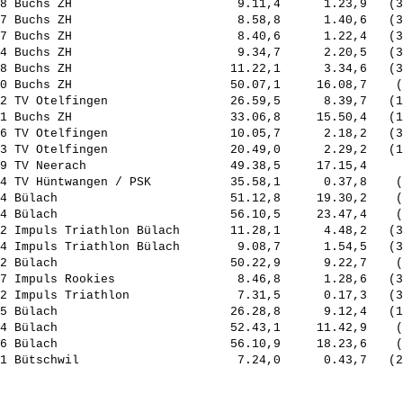
8 Buchs ZH                       9.11,4      1.23,9   (3
7 Buchs ZH                       8.58,8      1.40,6   (3
7 Buchs ZH                       8.40,6      1.22,4   (3
4 Buchs ZH                       9.34,7      2.20,5   (3
8 Buchs ZH                      11.22,1      3.34,6   (3
0 Buchs ZH                      50.07,1     16.08,7    (
2 TV Otelfingen                 26.59,5      8.39,7   (1
1 Buchs ZH                      33.06,8     15.50,4   (1
6 TV Otelfingen                 10.05,7      2.18,2   (3
3 TV Otelfingen                 20.49,0      2.29,2   (1
9 TV Neerach                    49.38,5     17.15,4     
4 TV Hüntwangen / PSK           35.58,1      0.37,8    (
4 Bülach                        51.12,8     19.30,2    (
4 Bülach                        56.10,5     23.47,4    (
2 Impuls Triathlon Bülach       11.28,1      4.48,2   (3
4 Impuls Triathlon Bülach        9.08,7      1.54,5   (3
2 Bülach                        50.22,9      9.22,7    (
7 Impuls Rookies                 8.46,8      1.28,6   (3
2 Impuls Triathlon               7.31,5      0.17,3   (3
5 Bülach                        26.28,8      9.12,4   (1
4 Bülach                        52.43,1     11.42,9    (
6 Bülach                        56.10,9     18.23,6    (