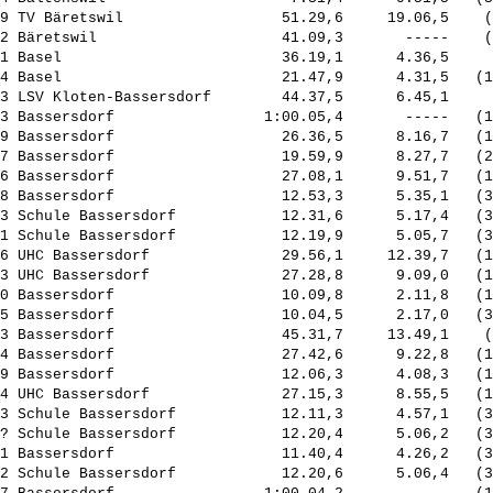
9 TV Bäretswil                  51.29,6     19.06,5    (
2 Bäretswil                     41.09,3       -----    (
1 Basel                         36.19,1      4.36,5     
4 Basel                         21.47,9      4.31,5   (1
3 LSV Kloten-Bassersdorf        44.37,5      6.45,1     
3 Bassersdorf                 1:00.05,4       -----   (1
9 Bassersdorf                   26.36,5      8.16,7   (1
7 Bassersdorf                   19.59,9      8.27,7   (2
6 Bassersdorf                   27.08,1      9.51,7   (1
8 Bassersdorf                   12.53,3      5.35,1   (3
3 Schule Bassersdorf            12.31,6      5.17,4   (3
1 Schule Bassersdorf            12.19,9      5.05,7   (3
6 UHC Bassersdorf               29.56,1     12.39,7   (1
3 UHC Bassersdorf               27.28,8      9.09,0   (1
0 Bassersdorf                   10.09,8      2.11,8   (1
5 Bassersdorf                   10.04,5      2.17,0   (3
3 Bassersdorf                   45.31,7     13.49,1    (
4 Bassersdorf                   27.42,6      9.22,8   (1
9 Bassersdorf                   12.06,3      4.08,3   (1
4 UHC Bassersdorf               27.15,3      8.55,5   (1
3 Schule Bassersdorf            12.11,3      4.57,1   (3
? Schule Bassersdorf            12.20,4      5.06,2   (3
1 Bassersdorf                   11.40,4      4.26,2   (3
2 Schule Bassersdorf            12.20,6      5.06,4   (3