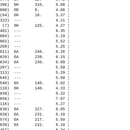
396)  OH       310.     5.08 ¦ 

668)  OD       6.       4.06 ¦ 

(64)  OH       18.      3.37 ¦ 

323)  ---               4.21 ¦ 

 (7)  OH       125.     4.27 ¦ 

401)  ---               8.35 ¦ 

004)  ---               5.19 ¦ 

002)  ---               5.52 ¦ 

209)  ---               5.25 ¦ 

011)  OA       246.     6.26 ¦ 

629)  OA       238.     6.15 ¦ 

634)  OA       230.     6.09 ¦ 

297)  ---               5.59 ¦ 

113)  ---               5.29 ¦ 

645)  ---               5.58 ¦ 

540)  OA       140.     5.02 ¦ 

116)  OH       146.     4.33 ¦ 

038)  ---               5.32 ¦ 

656)  ---               7.07 ¦ 

116)  ---               5.27 ¦ 

636)  OA       227.     6.05 ¦ 

638)  OA       231.     6.10 ¦ 

574)  OA       217.     5.50 ¦ 

639)  OA       232.     6.10 ¦ 
