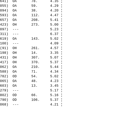
641)  OA       78.      4.35 ¦ 

055)  OA       59.      4.29 ¦ 

094)  OA       38.      4.20 ¦ 

593)  OA       112.     4.47 ¦ 

657)  OA       208.     5.41 ¦ 

423)  OH       273.     5.00 ¦ 

097)  ---               5.23 ¦ 

311)  ---               6.37 ¦ 

619)  OA       143.     5.02 ¦ 

100)  ---               4.09 ¦ 

(91)  OH       261.     4.57 ¦ 

198)  OH       14.      3.35 ¦ 

431)  OH       307.     5.07 ¦ 

417)  OH       370.     5.37 ¦ 

062)  OA       210.     5.44 ¦ 

588)  OA       71.      4.34 ¦ 

782)  OD       54.      5.02 ¦ 

065)  OA       48.      4.23 ¦ 

603)  OA       13.      3.45 ¦ 

279)  ---               5.17 ¦ 

802)  OD       66.      5.16 ¦ 

790)  OD       106.     5.37 ¦ 
