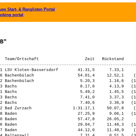
es Start- & Ranglisten Portal
anking portal
B"
1 LSV Kloten-Bassersdorf        41.31,5      7.33,1     
6 Bachenbülach                  54.01,4     12.52,1    (
2 Bachenbülach                   5.20,3      1.16,6   (1
3 Bachs                          8.17,6      4.13,9   (1
1 Bachs                          5.49,2      1.45,5   (1
3 Bachs                          7.41,0      3.37,3   (1
2 Bachs                          7.40,6      3.36,9   (1
2 Bad Zurzach                 1:31.17,1     50.07,8    (
8 Baden                         27.25,9      9.06,1   (1
0 Baden                         57.47,8     26.05,2     
6 Baden                         29.04,7     11.48,3   (1
7 Baden                         44.12,0     11.48,9    (
4 Baltenswil                     7.31,4      0.51,5   (3