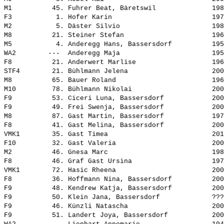
M1          45. 
Fuhrer Beat, Bäretswil             
 198
F3           1. 
Hofer Karin                        
 197
M2           5. 
Däster Silvio                      
 198
M8          21. 
Steiner Stefan                     
 196
M5           4. 
Anderegg Hans, Bassersdorf         
 195
WA2        ---  
Anderegg Maja                      
 195
F8          21. 
Anderwert Marlise                  
 196
STF4        21. Bühlmann Jelena                     200
M8          65. 
Bauer Roland                       
 196
M10         78. 
Bühlmann Nikolai                   
 200
F9          53. 
Ciceri Luna, Bassersdorf           
 200
F9          49. 
Frei Swenja, Bassersdorf           
 200
M8          87. 
Gast Martin, Bassersdorf           
 197
F8          41. 
Gast Melina, Bassersdorf           
 200
VMK1        35. 
Gast Timea                         
 201
F10         32. 
Gast Valeria                       
 200
M2          46. 
Gnesa Marc                         
 198
F8          46. 
Graf Gast Ursina                   
 197
VMK1        72. 
Hasic Rheena                       
 200
F8          36. 
Hoffmann Nina, Bassersdorf         
 200
F9          48. 
Kendrew Katja, Bassersdorf         
 200
F9          50. 
Klein Jana, Bassersdorf            
 ???
F9          46. 
Künzli Natascha                    
 200
F9          51. 
Landert Joya, Bassersdorf          
 200