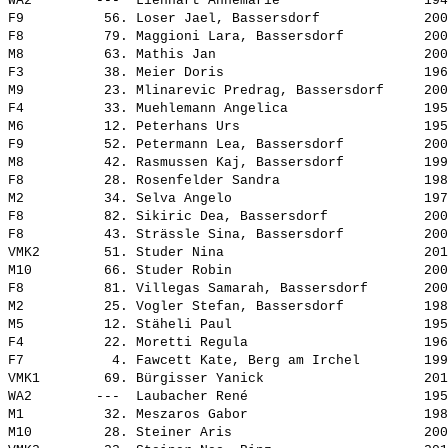
WA2        ---  
Lienhart Annemarie                 
 194
F9          56. 
Loser Jael, Bassersdorf            
 200
F8          79. 
Maggioni Lara, Bassersdorf         
 200
M8          63. 
Mathis Jan                         
 200
F3          38. 
Meier Doris                        
 196
M9          23. 
Mlinarevic Predrag, Bassersdorf    
 200
F4          33. 
Muehlemann Angelica                
 195
M6          12. 
Peterhans Urs                      
 195
F9          52. 
Petermann Lea, Bassersdorf         
 200
M8          42. 
Rasmussen Kaj, Bassersdorf         
 199
F8          28. 
Rosenfelder Sandra                 
 198
M2          34. 
Selva Angelo                       
 197
F8          82. 
Sikiric Dea, Bassersdorf           
 200
F8          43. 
Strässle Sina, Bassersdorf         
 200
VMK2        51. 
Studer Nina                        
 201
M10         66. 
Studer Robin                       
 200
F8          81. 
Villegas Samarah, Bassersdorf      
 200
M2          25. 
Vogler Stefan, Bassersdorf         
 198
M5          12. 
Stäheli Paul                       
 195
F4          22. 
Moretti Regula                     
 196
F7           4. 
Fawcett Kate, Berg am Irchel       
 199
VMK1        69. 
Bürgisser Yanick                   
 201
WA2        ---  
Laubacher René                     
 195
M1          32. 
Meszaros Gabor                     
 198
M10         28. 
Steiner Aris                       
 200