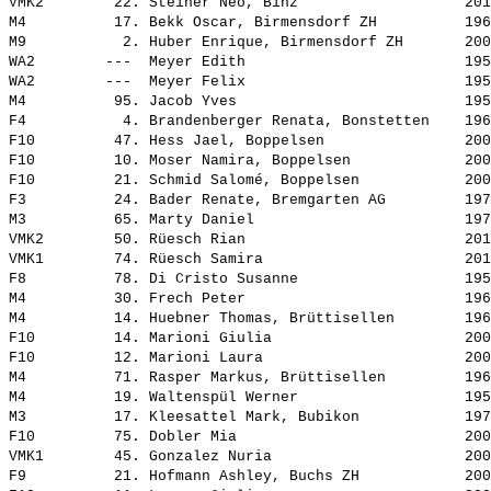
VMK2        22. 
Steiner Neo, Binz                  
 201
M4          17. 
Bekk Oscar, Birmensdorf ZH         
 196
M9           2. 
Huber Enrique, Birmensdorf ZH      
 200
WA2        ---  
Meyer Edith                        
 195
WA2        ---  
Meyer Felix                        
 195
M4          95. 
Jacob Yves                         
 195
F4           4. 
Brandenberger Renata, Bonstetten   
 196
F10         47. 
Hess Jael, Boppelsen               
 200
F10         10. 
Moser Namira, Boppelsen            
 200
F10         21. 
Schmid Salomé, Boppelsen           
 200
F3          24. 
Bader Renate, Bremgarten AG        
 197
M3          65. 
Marty Daniel                       
 197
VMK2        50. 
Rüesch Rian                        
 201
VMK1        74. 
Rüesch Samira                      
 201
F8          78. 
Di Cristo Susanne                  
 195
M4          30. 
Frech Peter                        
 196
M4          14. 
Huebner Thomas, Brüttisellen       
 196
F10         14. 
Marioni Giulia                     
 200
F10         12. 
Marioni Laura                      
 200
M4          71. 
Rasper Markus, Brüttisellen        
 196
M4          19. 
Waltenspül Werner                  
 195
M3          17. 
Kleesattel Mark, Bubikon           
 197
F10         75. 
Dobler Mia                         
 200
VMK1        45. 
Gonzalez Nuria                     
 200
F9          21. 
Hofmann Ashley, Buchs ZH           
 200