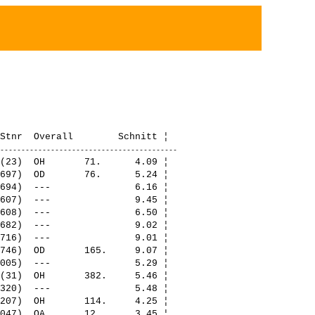
(23)  OH       71.      4.09 ¦ 

697)  OD       76.      5.24 ¦ 

694)  ---               6.16 ¦ 

607)  ---               9.45 ¦ 

608)  ---               6.50 ¦ 

682)  ---               9.02 ¦ 

716)  ---               9.01 ¦ 

746)  OD       165.     9.07 ¦ 

005)  ---               5.29 ¦ 

(31)  OH       382.     5.46 ¦ 

320)  ---               5.48 ¦ 

207)  OH       114.     4.25 ¦ 

047)  OA       12.      3.45 ¦ 
