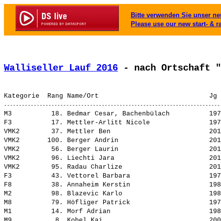
Bitte verwenden Sie unser neu
Please use our new start- & r
Walliseller Lauf 2016
 - nach Ortschaft "
M3          18. 
Bedmar Cesar, Bachenbülach         
 197
F3          17. 
Mettler-Arlitt Nicole              
 197
VMK2        37. 
Mettler Ben                        
 201
VMK2       100. 
Berger Andrin                      
 201
VMK2        56. 
Berger Laurin                      
 201
VMK2        96. 
Liechti Jara                       
 201
VMK2        95. 
Radau Charlize                     
 201
F3          43. 
Vettorel Barbara                   
 197
F8          38. 
Annaheim Kerstin                   
 198
M2          98. 
Blazevic Karlo                     
 198
M8          79. 
Höfliger Patrick                   
 197
M1          14. 
Morf Adrian                        
 198
M9           8. 
Kobel Kai                          
 200