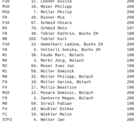
F10         11. 
Looser Giulia                      
 200
M10         16. 
Meier Philipp                      
 200
M10          7. 
Müller Philip                      
 200
F9          26. 
Rieser Mia                         
 200
F10         67. 
Schmid Chiara                      
 200
M3          70. 
Schmid Reto                        
 197
F8          30. 
Tobler Kathrin, Buchs ZH           
 198
M8         102. 
Tobler Kurt                        
 194
F10         33. 
Uebelhart Ladina, Buchs ZH         
 200
F8           4. 
Vetterli Annika, Buchs ZH          
 199
M1          38. 
Faude Marc, Bülach                 
 198
M4           3. 
Merkt Jürg, Bülach                 
 196
M2          84. 
Moser Ives Jan                     
 198
M1          50. 
Müller Dominik                     
 199
M9          32. 
Müller Philipp, Bülach             
 200
F9          18. 
Müller Sarina, Bülach              
 200
F4          17. 
Mullis Beatrice                    
 196
M10         12. 
Pesare Dominic, Bülach             
 200
F9           3. 
Santerre Megan, Bülach             
 200
M8          59. 
Streit Fabian                      
 198
F4          19. 
Winkler Esther                     
 196
F1          16. 
Winkler Malin                      
 199