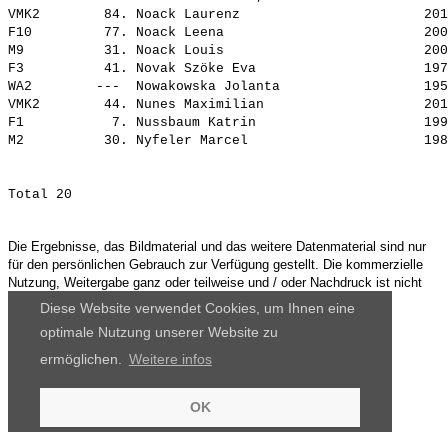
VMK2        84. 
Noack Laurenz                      
 201
F10         77. 
Noack Leena                        
 200
M9          31. 
Noack Louis                        
 200
F3          41. 
Novak Szöke Eva                    
 197
WA2        ---  
Nowakowska Jolanta                 
 195
VMK2        44. 
Nunes Maximilian                   
 201
F1           7. 
Nussbaum Katrin                    
 199
M2          30. 
Nyfeler Marcel                     
Die Ergebnisse, das Bildmaterial und das weitere Datenmaterial sind nur
für den persönlichen Gebrauch zur Verfügung gestellt. Die kommerzielle
Nutzung, Weitergabe ganz oder teilweise und / oder Nachdruck ist nicht
gestattet.
Diese Website verwendet Cookies, um Ihnen eine
optimale Nutzung unserer Website zu
ermöglichen.
Weitere infos
OK