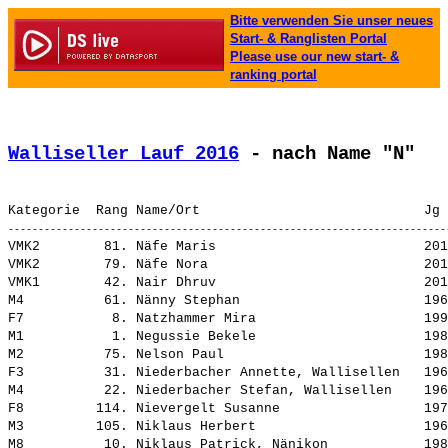
Bitte verwenden Sie unser neues
Start- & Ranglisten Portal
Please use our new start- &
ranking portal
Walliseller Lauf 2016
 - nach Name "N"
VMK2        81. 
Näfe Maris                         
 201
VMK2        79. 
Näfe Nora                          
 201
VMK1        42. 
Nair Dhruv                         
 201
M4          61. 
Nänny Stephan                      
 196
F7           8. 
Natzhammer Mira                    
 199
M1           1. 
Negussie Bekele                    
 198
M2          75. 
Nelson Paul                        
 198
F3          31. 
Niederbacher Annette, Wallisellen  
 196
M4          22. 
Niederbacher Stefan, Wallisellen   
 196
F8         114. 
Nievergelt Susanne                 
 197
M3         105. 
Niklaus Herbert                    
 196
M8          10. 
Niklaus Patrick, Nänikon           
 198